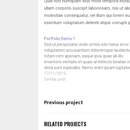
Quia non numquam eius modi tempora incidun
ullam corporis suscipit laboriosam, nisi ut a
molestiae consequatur, vel illum qui lorem e
esentium voluptatum deleniti atque corrupti 
Portfolio Demo 1
Sed ut perspiciatis unde omnis iste natus error 
voluptatem accusantium doloremque laudanti
totam rem aperiam, eaque ipsa quae ab illo
inventore veritatis et quasi architecto beatae v
dicta sunt explicabo. Nemo enim ipsam luptat
quia voluptas sit aspernatur aut odit aut fugit, 
17/11/2015
quia consequuntur magni dolores eos qui…
Similar post
Previous project
RELATED PROJECTS