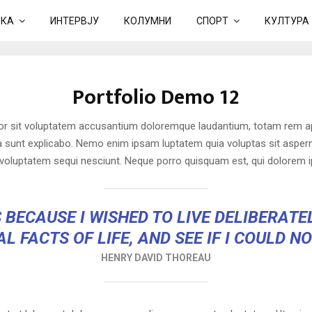
ИКА
ИНТЕРВЈУ
КОЛУМНИ
СПОРТ
КУЛТУРА
Portfolio Demo 12
ror sit voluptatem accusantium doloremque laudantium, totam rem ap
cta sunt explicabo. Nemo enim ipsam luptatem quia voluptas sit asperna
voluptatem sequi nesciunt. Neque porro quisquam est, qui dolorem i
 BECAUSE I WISHED TO LIVE DELIBERATEL
L FACTS OF LIFE, AND SEE IF I COULD N
HENRY DAVID THOREAU