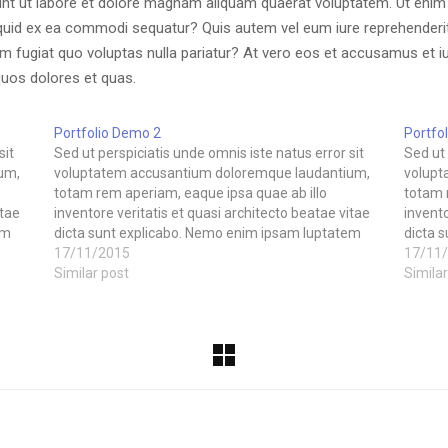
t ut labore et dolore magnam aliquam quaerat voluptatem. Ut enim
liquid ex ea commodi sequatur? Quis autem vel eum iure reprehenderit 
um fugiat quo voluptas nulla pariatur? At vero eos et accusamus et i
quos dolores et quas.
Portfolio Demo 2
Portfo
sit
Sed ut perspiciatis unde omnis iste natus error sit
Sed ut 
um,
voluptatem accusantium doloremque laudantium,
volupt
totam rem aperiam, eaque ipsa quae ab illo
totam 
itae
inventore veritatis et quasi architecto beatae vitae
invento
em
dicta sunt explicabo. Nemo enim ipsam luptatem
dicta 
sed
quia voluptas sit aspernatur aut odit aut fugit, sed
17/11/2015
quia vo
17/11
quia consequuntur magni dolores eos qui…
Similar post
quia c
Similar