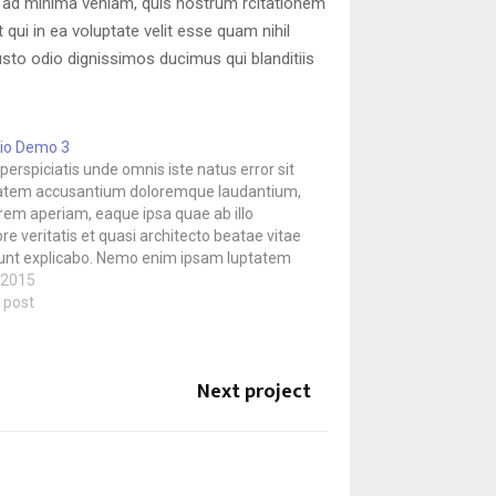
 ad minima veniam, quis nostrum rcitationem
qui in ea voluptate velit esse quam nihil
usto odio dignissimos ducimus qui blanditiis
lio Demo 3
perspiciatis unde omnis iste natus error sit
atem accusantium doloremque laudantium,
rem aperiam, eaque ipsa quae ab illo
re veritatis et quasi architecto beatae vitae
sunt explicabo. Nemo enim ipsam luptatem
luptas sit aspernatur aut odit aut fugit, sed
/2015
onsequuntur magni dolores eos qui…
 post
Next project