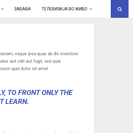
ЗАБАВА
ТЕЛЕВИЗИЈА ВО ЖИВО
eriam, eaque ipsa quae ab illo inventore
tur aut odit aut fugit, sed quia
psum quia dolor sit amet
Y, TO FRONT ONLY THE
OT LEARN.