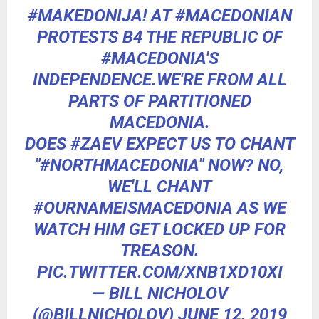
#MAKEDONIJA
! AT
#MACEDONIAN
PROTESTS B4 THE REPUBLIC OF
#MACEDONIA
'S
INDEPENDENCE.WE'RE FROM ALL
PARTS OF PARTITIONED
MACEDONIA.
DOES
#ZAEV
EXPECT US TO CHANT
"
#NORTHMACEDONIA
" NOW? NO,
WE'LL CHANT
#OURNAMEISMACEDONIA
AS WE
WATCH HIM GET LOCKED UP FOR
TREASON.
PIC.TWITTER.COM/XNB1XD10XI
— BILL NICHOLOV
(@BILLNICHOLOV)
JUNE 12, 2019