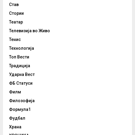
Став
Стории
Театар
Телевизија во Живо
Тенис
Технологија
Топ Вести
Традиција
Ударна Вест
ФБ Статуси
Филм
Филозофија
Формула1
Фудбал
Храна