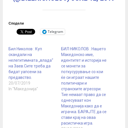
Сподели
Telegram
Бил Николов : Куп
БИЛ НИКОЛОВ : Нашето
скандали на
Mакедонско име,
нелегитимната „влада“
идентитет и историја не
на Заев.Сите треба да
се монети за
бидат уапсени за
поткусурување со кои
предавство.
ќе си играат нашите
20/07/2019
политичари и
In "Македонија"
странските агресори.
Тие немаат право да се
однесуваат кон
Македонија како да е
играчка. БАРАЈТЕ да се
стави крај на оваа
расистичка игра.