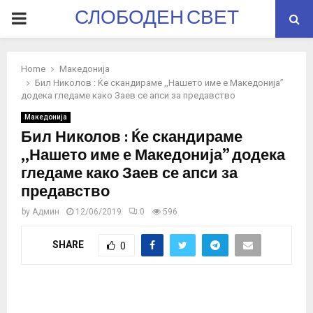
СЛОБОДЕН СВЕТ
PRIMARY
MENU
Home
Македонија
Бил Николов : Ќе скандираме ,,Нашето име е Македонија”
додека гледаме како Заев се апси за предавство
Македонија
Бил Николов : Ќе скандираме
,,Нашето име е Македонија” додека
гледаме како Заев се апси за
предавство
by
Админ
12/06/2019
0
596
SHARE
0