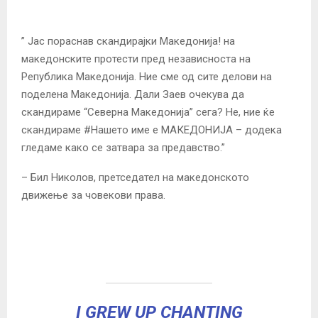
” Јас пораснав скандирајки Македонија! на
македонските протести пред независноста на
Република Македонија. Ние сме од сите делови на
поделена Македонија. Дали Заев очекува да
скандираме “Северна Македонија” сега? Не, ние ќе
скандираме
#Нашето име е МАКЕДОНИЈА –
додека
гледаме како се затвара за предавство.”
– Бил Николов, претседател на македонското
движење за човекови права.
I GREW UP CHANTING