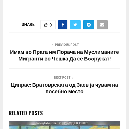
SHARE
0
PREVIOUS POST
Имам во Прага им Порача на Муслиманите
Мигранти во Чешка Да се Вooружат!
NEXT POST
Ципрас: Вратоврската од Заев ја чувам на
посебно место
RELATED POSTS