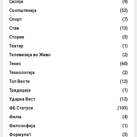
Скопје
(9)
Соопштенија
(52)
Спорт
(7)
Став
(13)
Стории
(3)
Театар
(1)
Телевизија во Живо
(2)
Тенис
(60)
Технологија
(2)
Топ Вести
(12)
Традиција
(1)
Ударна Вест
(12)
ФБ Статуси
(103)
Филм
(4)
Филозофија
(1)
Формула1
(3)