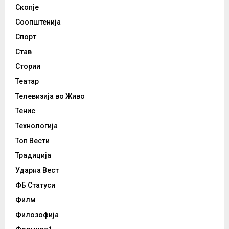
Скопје
Соопштенија
Спорт
Став
Стории
Театар
Телевизија во Живо
Тенис
Технологија
Топ Вести
Традиција
Ударна Вест
ФБ Статуси
Филм
Филозофија