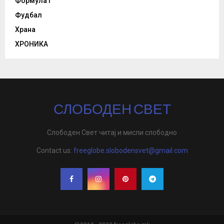
Формула1
Фудбал
Храна
ХРОНИКА
СЛОБОДЕН СВЕТ
Слободен Свет читај и мисли слободно
Contact us:
freeglobe.slobodensvet@gmail.com