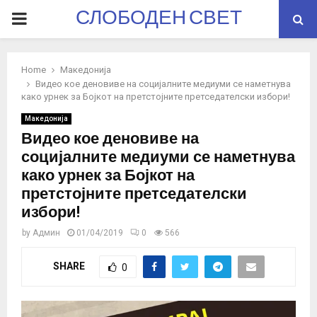
СЛОБОДЕН СВЕТ
PRIMARY
MENU
Home
Македонија
Видео кое деновиве на социјалните медиуми се наметнува
како урнек за Бојкот на претстојните претседателски избори!
Македонија
Видео кое деновиве на
социјалните медиуми се наметнува
како урнек за Бојкот на
претстојните претседателски
избори!
by
Админ
01/04/2019
0
566
SHARE
0