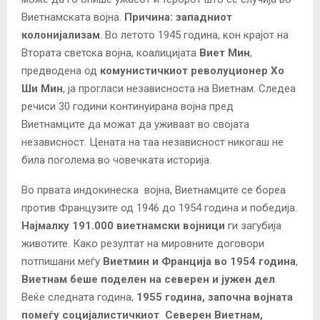
Виетнамската војна.
Причина: западниот
колонијализам
. Во летото 1945 година, кон крајот на
Втората светска војна, коалицијата
Виет Мин
,
предводена од
комунистичкиот револуционер Хо
Ши Мин
, ја прогласи независноста на Виетнам. Следеа
речиси 30 години континуирана војна пред
Виетнамците да можат да уживаат во својата
независност. Цената на таа независност никогаш не
била поголема во човечката историја.
Во првата индокинеска војна, Виетнамците се бореа
против Французите од 1946 до 1954 година и победија.
Најмалку 191.000 виетнамски војници
ги загубија
животите. Како резултат на мировните договори
потпишани меѓу
Виетмин и Франција во 1954 година
,
Виетнам беше поделен на северен и јужен дел
.
Веќе следната година,
1955 година, започна војната
помеѓу социјалистичкиот Северен Виетнам,