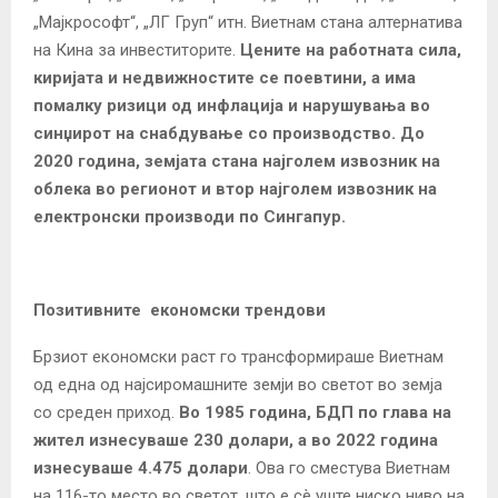
„Мајкрософт“, „ЛГ Груп“ итн. Виетнам стана алтернатива
на Кина за инвеститорите.
Цените на работната сила,
киријата и недвижностите се поевтини, а има
помалку ризици од инфлација и нарушувања во
синџирот на снабдување со производство.
До
2020 година, земјата стана најголем извозник на
облека во регионот и втор најголем извозник на
електронски производи по Сингапур.
Позитивните економски трендови
Брзиот економски раст го трансформираше Виетнам
од една од најсиромашните земји во светот во земја
со среден приход.
Во 1985 година, БДП по глава на
жител изнесуваше 230 долари, а во 2022 година
изнесуваше 4.475 долари
. Ова го сместува Виетнам
на 116-то место во светот, што е сè уште ниско ниво на