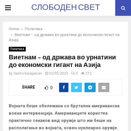
СЛОБОДЕН СВЕТ
PRIMARY
MENU
Home
Политика
Виетнам – од држава во урнатини до економски гигант на
Азија
Политика
Виетнам – од држава во урнатини
до економски гигант на Азија
by
Sasho Karapan;ev
02/05/2025
0
272
SHARE
0
Војната беше обележана со брутална американска
воена интервенција.
Американците користеа
практично секаков вид оружје што им беше на
располагање во војната, освен нуклеарно оружје.