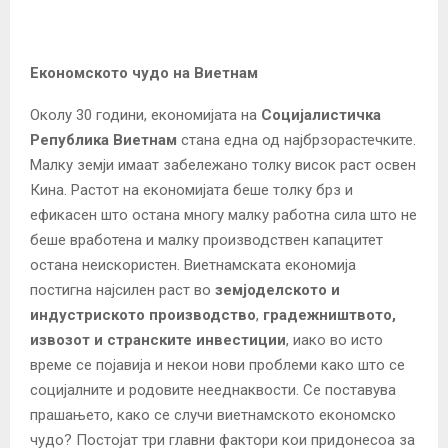
Економското чудо на Виетнам
Околу 30 години, економијата на
Социјалистичка
Република Виетнам
стана една од најбрзорастечките.
Малку земји имаат забележано толку висок раст освен
Кина. Растот на економијата беше толку брз и
ефикасен што остана многу малку работна сила што не
беше вработена и малку производствен капацитет
остана неискористен. Виетнамската економија
постигна најсилен раст во
земјоделското и
индустриското производство
,
градежништвото,
извозот и странските инвестиции
, иако во исто
време се појавија и некои нови проблеми како што се
социјалните и родовите нееднаквости. Се поставува
прашањето, како се случи виетнамското економско
чудо? Постојат три главни фактори кои придонесоа за