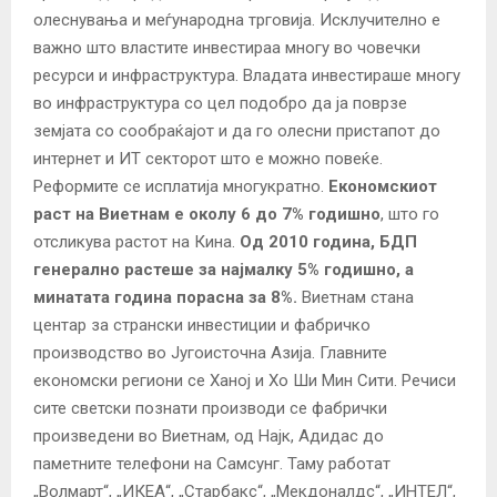
олеснувања и меѓународна трговија. Исклучително е
важно што властите инвестираа многу во човечки
ресурси и инфраструктура. Владата инвестираше многу
во инфраструктура со цел подобро да ја поврзе
земјата со сообраќајот и да го олесни пристапот до
интернет и ИТ секторот што е можно повеќе.
Реформите се исплатија многукратно.
Економскиот
раст на Виетнам е околу 6 до 7% годишно
, што го
отсликува растот на Кина.
Од 2010 година, БДП
генерално растеше за најмалку 5% годишно, а
минатата година порасна за 8%.
Виетнам стана
центар за странски инвестиции и фабричко
производство во Југоисточна Азија. Главните
економски региони се Ханој и Хо Ши Мин Сити. Речиси
сите светски познати производи се фабрички
произведени во Виетнам, од Најк, Адидас до
паметните телефони на Самсунг. Таму работат
„Волмарт“, „ИКЕА“, „Старбакс“, „Мекдоналдс“, „ИНТЕЛ“,