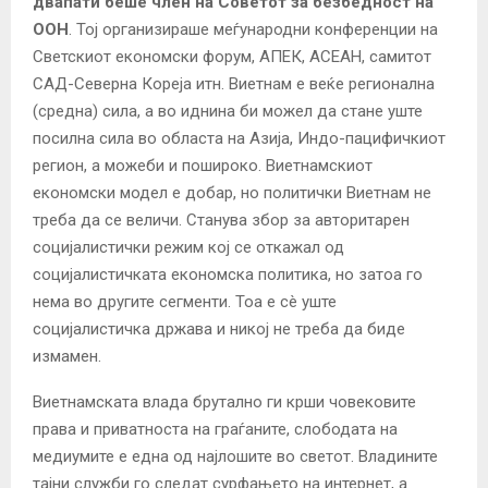
двапати беше член на Советот за безбедност на
ООН
. Тој организираше меѓународни конференции на
Светскиот економски форум, АПЕК, АСЕАН, самитот
САД-Северна Кореја итн. Виетнам е веќе регионална
(средна) сила, а во иднина би можел да стане уште
посилна сила во областа на Азија, Индо-пацифичкиот
регион, а можеби и пошироко. Виетнамскиот
економски модел е добар, но политички Виетнам не
треба да се величи. Станува збор за авторитарен
социјалистички режим кој се откажал од
социјалистичката економска политика, но затоа го
нема во другите сегменти. Тоа е сè уште
социјалистичка држава и никој не треба да биде
измамен.
Виетнамската влада брутално ги крши човековите
права и приватноста на граѓаните, слободата на
медиумите е една од најлошите во светот. Владините
тајни служби го следат сурфањето на интернет, а