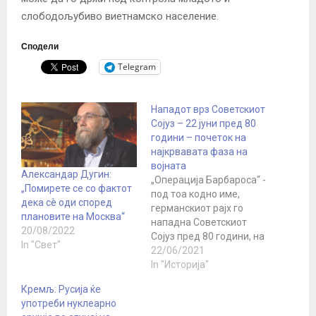
слободољубиво виетнамско население.
Сподели
Telegram
Нападот врз Советскиот
Сојуз – 22 јуни пред 80
години – почеток на
најкрвавата фаза на
војната
Александар Дугин:
„Операција Барбароса“ -
„Помирете се со фактот
под тоа кодно име,
дека сè оди според
германскиот рајх го
плановите на Москва“
нападна Советскиот
20/08/2022
Сојуз пред 80 години, на
In "Свет"
22 јуни 1941
22/06/2021
година. Најкрвавата
In "Историја"
фаза од Втората
Кремљ: Русија ќе
светска војна започна
употреби нуклеарно
со „Блицкриг“ на Адолф