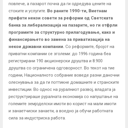
повлече, а пазарот почна да ги одредува цените на
стоките и услугите.
Во раните 1990-ти, Виетнам
прифати некои совети за реформи од Светската
банка за либерализација на пазарите, но ги отфрли
програмите за структурно прилагодување, како и
финансирањето во замена за приватизација на
некои државни компании.
Со реформите, бројот на
приватни компании се зголеми: до 1996 година беа
регистрирани 190 акционерски друштва и 8.900
друштва со ограничена одговорност. Во текот на тие
години, Националното собрание воведе разни даночни
олеснувања за да ги поттикне домашните и странските
инвестиции. Во однос на руралниот развој, владата ја
реструктуираше руралната економија со напуштање на
големите земјоделски имоти во корист на мали имоти
и занаетчиски занаети, а воедно ја обучи работната
сила за индустриска работа.