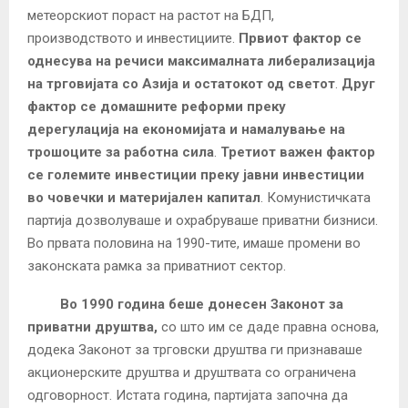
метеорскиот пораст на растот на БДП,
производството и инвестициите.
Првиот фактор се
однесува на речиси максималната либерализација
на трговијата со Азија и остатокот од светот
.
Друг
фактор се домашните реформи преку
дерегулација на економијата и намалување на
трошоците за работна сила
.
Третиот важен фактор
се големите инвестиции преку јавни инвестиции
во човечки и материјален капитал
. Комунистичката
партија дозволуваше и охрабруваше приватни бизниси.
Во првата половина на 1990-тите, имаше промени во
законската рамка за приватниот сектор.
Во 1990 година беше донесен Законот за
приватни друштва,
со што им се даде правна основа,
додека Законот за трговски друштва ги признаваше
акционерските друштва и друштвата со ограничена
одговорност. Истата година, партијата започна да