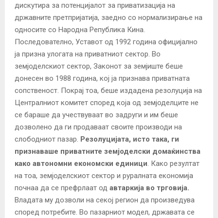
дискутира за потенцијалот за приватизација на
државните претпријатија, заедно со нормализирање на
односите со Народна Република Кина.
Последователно, Уставот од 1992 година официјално
ја призна улогата на приватниот сектор. Во
земјоделскиот сектор, Законот за земјиште беше
донесен во 1988 година, кој ја признава приватната
сопственост. Покрај тоа, беше издадена резолуција на
Централниот комитет според која од земјоделците не
се бараше да учествуваат во задруги и им беше
дозволено да ги продаваат своите производи на
слободниот пазар.
Резолуцијата, исто така, ги
признаваше приватните земјоделски домаќинства
како автономни економски единици
. Како резултат
на тоа, земјоделскиот сектор и руралната економија
почнаа да се префрлаат од
автаркија во трговија.
Владата му дозволи на секој регион да произведува
според потребите. Во пазарниот модел, државата се