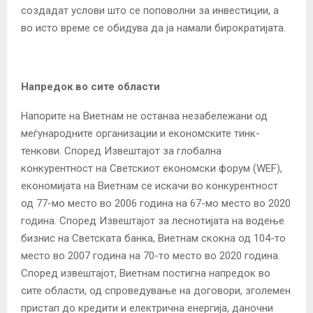
создадат услови што се поповолни за инвестиции, а
во исто време се обидува да ја намали бирократијата.
Напредок во сите области
Напорите на Виетнам не останаа незабележани од
меѓународните организации и економските тинк-
тенкови. Според Извештајот за глобална
конкурентност на Светскиот економски форум (WEF),
економијата на Виетнам се искачи во конкурентност
од 77-мо место во 2006 година на 67-мо место во 2020
година. Според Извештајот за леснотијата на водење
бизнис на Светската банка, Виетнам скокна од 104-то
место во 2007 година на 70-то место во 2020 година.
Според извештајот, Виетнам постигна напредок во
сите области, од спроведување на договори, зголемен
пристап до кредити и електрична енергија, даночни