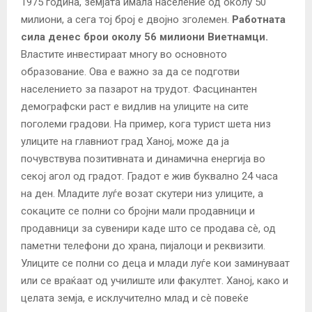
1975 година, земјата имала население од околу 50
милиони, а сега тој број е двојно зголемен.
Работната
сила денес брои околу 56 милиони Виетнамци.
Властите инвестираат многу во основното
образование. Ова е важно за да се подготви
населението за пазарот на трудот. Фасцинантен
демографски раст е видлив на улиците на сите
поголеми градови. На пример, кога турист шета низ
улиците на главниот град Ханој, може да ја
почувствува позитивната и динамична енергија во
секој агол од градот. Градот е жив буквално 24 часа
на ден. Младите луѓе возат скутери низ улиците, а
сокаците се полни со бројни мали продавници и
продавници за сувенири каде што се продава сè, од
паметни телефони до храна, пијалоци и реквизити.
Улиците се полни со деца и млади луѓе кои заминуваат
или се враќаат од училиште или факултет. Ханој, како и
целата земја, е исклучително млад и сè повеќе