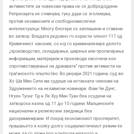
активистите за човекови права не се добредојдени.
Репресијата не стивнува, туку дури се зголемува,
против независните и слободномислечки
интелектуалци. Многу блогери се заплашени и ставени
во затвор. Владата редовно го користи членот 117 од
Кривичниот законик, со кој го криминализира делото
„производство, складирање, ширење или пропагирање
информации, материјали и производи насочени кон
спротивставување на државата“ против активисти на
граѓанското општество. Во јануари 2021 година, суд во
Хо Ши Мин Сити им судеше на истакнати членови на
Здружението на независни новинари. Фам Чи Дунг,
Нгуен Туонг Туј и Ле Хуу Мин Туан беа осудени на
затворска казна од 11 до 15 години. Малцинските
национални и религиозни заедници беа
дискриминирани. И покрај економскиот просперитет,
прашањето е колку долго социјалистичкиот режим ќе
може да го држи под контрола младото и