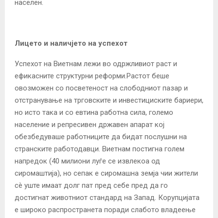
населен.
Лицето и наличјето на успехот
Успехот на Виетнам лежи во одржливиот раст и
ефикасните структурни реформи.Растот беше
овозможен со посветеност на слободниот пазар и
отстранување на трговските и инвестициските бариери,
но исто така и со евтина работна сила, големо
население и репресивен државен апарат кој
обезбедуваше работниците да бидат послушни на
странските работодавци. Виетнам постигна голем
напредок (40 милиони луѓе се извлекоа од
сиромаштија), но сепак е сиромашна земја чии жители
сè уште имаат долг пат пред себе пред да го
достигнат животниот стандард на Запад. Корупцијата
е широко распространета поради слабото владеење