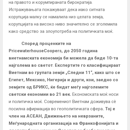
на правото и корумпираната бирократија.
Истражувањата покажуваат дека иако ситната
корупција малку се намалила низ целата земја,
корупцијата на високо ниво значително се зголемила
како средство за злоупотреба на политичката моќ.
Според проценките на
PricewaterhouseCoopers, до 2050 година
виетнамската економија би можела да биде 10-та
најголема во светот
.
Експертите го класифицираат
Виетнам во групата земји „Следни 11“, како што се
Египет, Мексико, Нигерија и други, кои, заедно со
земјите од БРИКС, ќе бидат меѓу најголемите
светски економии во 21 век.
Економската моќ носи
и политичка моќ. Современиот Виетнам доживува сè
посилна афирмација во геополитичката сфера
.
Тој е
член на АСЕАН, Движењето на неврзаните,
Меѓународната организација на Франкофонијата и