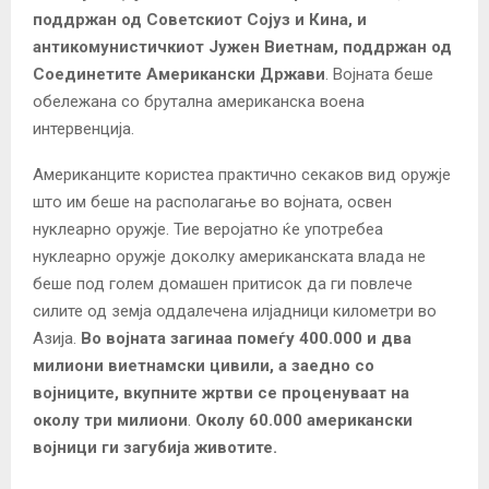
поддржан од Советскиот Сојуз и Кина, и
антикомунистичкиот Јужен Виетнам, поддржан од
Соединетите Американски Држави
. Војната беше
обележана со брутална американска воена
интервенција.
Американците користеа практично секаков вид оружје
што им беше на располагање во војната, освен
нуклеарно оружје. Тие веројатно ќе употребеа
нуклеарно оружје доколку американската влада не
беше под голем домашен притисок да ги повлече
силите од земја оддалечена илјадници километри во
Азија.
Во војната загинаа помеѓу 400.000 и два
милиони виетнамски цивили, а заедно со
војниците, вкупните жртви се проценуваат на
околу три милиони
.
Околу 60.000 американски
војници ги загубија животите.