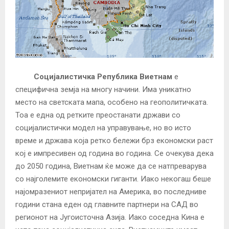
Социјалистичка Република Виетнам
е
специфична земја на многу начини. Има уникатно
место на светската мапа, особено на геополитичката.
Тоа е една од ретките преостанати држави со
социјалистички модел на управување, но во исто
време и држава која ретко бележи брз економски раст
кој е импресивен од година во година. Се очекува дека
до 2050 година, Виетнам ќе може да се натпреварува
со најголемите економски гиганти. Иако некогаш беше
најомразениот непријател на Америка, во последниве
години стана еден од главните партнери на САД во
регионот на Југоисточна Азија. Иако соседна Кина е