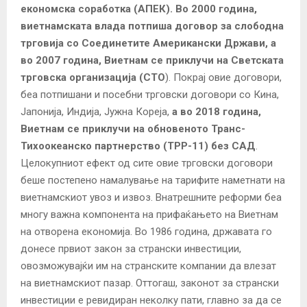
економска соработка (АПЕК).
Во 2000 година,
виетнамската влада потпиша договор за слободна
трговија со Соединетите Американски Држави, а
во 2007 година, Виетнам се приклучи на Светската
трговска организација (СТО
). Покрај овие договори,
беа потпишани и посебни трговски договори со Кина,
Јапонија, Индија, Јужна Кореја,
а во 2018 година,
Виетнам се приклучи на обновеното Транс-
Тихоокеанско партнерство (TPP-11) без САД
.
Целокупниот ефект од сите овие трговски договори
беше постепено намалување на тарифите наметнати на
виетнамскиот увоз и извоз. Внатрешните реформи беа
многу важна компонента на прифаќањето на Виетнам
на отворена економија. Во 1986 година, државата го
донесе првиот закон за странски инвестиции,
овозможувајќи им на странските компании да влезат
на виетнамскиот пазар. Оттогаш, законот за странски
инвестиции е ревидиран неколку пати, главно за да се