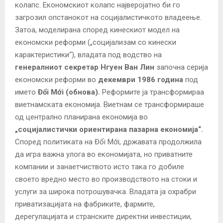
колапс. Економскиот колапс најверојатно би го
загрозил опстанокот на социјалистичкото владеење.
Затоа, моделирана според кинескиот модел на
економски реформи („социјализам со кинески
карактеристики“), владата под водство на
генералниот секретар Нгуен Ван Лин
започна серија
економски реформи во
декември 1986 година
под
името
Đổi Mới
(обнова).
Реформите ја трансформираа
виетнамската економија. Виетнам се трансформираше
од централно планирана економија во
„социјалистички ориентирана пазарна економија“.
Според политиката на Đổi Mới, државата продолжила
да игра важна улога во економијата, но приватните
компании и занаетчиството исто така го добиле
своето вредно место во производството на стоки и
услуги за широка потрошувачка. Владата ја охрабри
приватизацијата на фабриките, фармите,
дерегулацијата и странските директни инвестиции,