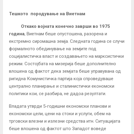
Тешкото породување на Виетнам
Откако војната конечно заврши во 1975
година
, Виетнам беше опустошена, разорена и
екстремно сиромашна земја. Следната година се случи
формалното обединување на земјите под
социјалистичка власт и создавањето на марксистички
режим. Состојбата на мизерија беше дополнително
влошена од фактот дека земјата беше управувана од
ригидна Комунистичка партија која спроведуваше
централно планирање и сталинистички економски
политики кои, се разбира, не дадоа резултати.
Владата утврди 5-годишни економски планови и
економски цели, цени на стоки и услуги, обем на
трговски влезни и излезни средства итн. Ситуацијата
беше влошена од фактот што Западот воведе