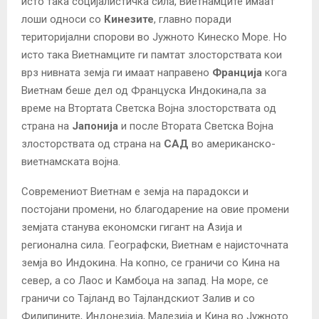
исто така социјалистичка сила, Виетнамците имаат
лоши односи со
Кинезите
, главно поради
територијални спорови во Јужното Кинеско Море. Но
исто така Виетнамците ги памтат злосторствата кои
врз нивната земја ги имаат направено
Франција
кога
Виетнам беше дел од Француска Индокина,па за
време на Втортата Светска Војна злосторствата од
страна на
Јапонија
и после Втората Светска Војна
злосторствата од страна на
САД
во американско-
виетнамската војна.
Современиот Виетнам е земја на парадокси и
постојани промени, но благодарение на овие промени
земјата станува економски гигант на Азија и
регионална сила. Географски, Виетнам е најисточната
земја во Индокина. На копно, се граничи со Кина на
север, а со Лаос и Камбоџа на запад. На море, се
граничи со Тајланд во Тајландскиот Залив и со
Филипините, Индонезија, Малезија и Кина во Јужното