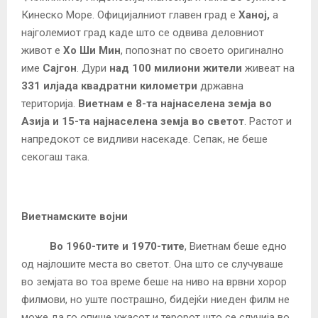
Кинеско Море. Официјалниот главен град е
Ханој,
а
најголемиот град каде што се одвива деловниот
живот е
Хо Ши Мин
, попознат по своето оригинално
име
Сајгон
. Дури
над 100 милиони
жители
живеат на
331 илјада квадратни километри
државна
територија.
Виетнам е 8-та најнаселена земја во
Азија и 15-та најнаселена земја во светот
. Растот и
напредокот се видливи насекаде. Сепак, не беше
секогаш така.
Виетнамските војни
Во 1960-тите и 1970-тите
, Виетнам беше едно
од најлошите места во светот. Она што се случуваше
во земјата во тоа време беше на ниво на врвни хорор
филмови, но уште пострашно, бидејќи ниеден филм не
може да го опише ужасот и теророт што се случија во