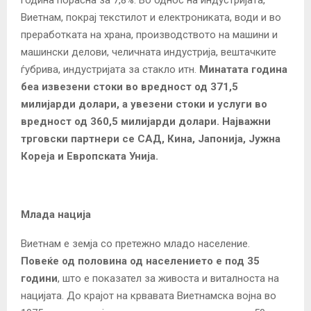
Виетнам, покрај текстилот и електрониката, води и во
преработката на храна, производството на машини и
машински делови, челичната индустрија, вештачките
ѓубрива, индустријата за стакло итн.
Минатата година
беа извезени стоки во вредност од 371,5
милијарди долари, а увезени стоки и услуги во
вредност од 360,5 милијарди долари.
Најважни
трговски партнери се САД, Кина, Јапонија, Јужна
Кореја и Европската Унија.
Млада нација
Виетнам е земја со претежно младо население.
Повеќе од половина од населението е под 35
години
, што е показател за живоста и виталноста на
нацијата. До крајот на крвавата Виетнамска војна во