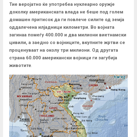
Тие веројатно ќе употребеа нуклеарно оружје
доколку американската влада не беше под голем
домашен притисок да ги повлече силите од земја
оддалечена илјадници километри.
Во војната
загинаа помеѓу 400.000 и два милиони виетнамски
цивили, а заедно со војниците, вкупните жртви се
проценуваат на околу три милиони.
Од другата
страна 60.000 американски војници ги загубија
животите
.