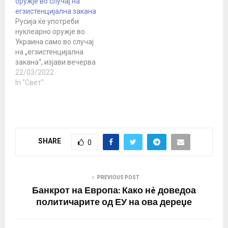
оружје во случај на
Хитлер на исток.
егзистенцијална закана
Националсоцијалистичк
Русија ќе употреби
иот диктатор Адолф
нуклеарно оружје во
Хитлер и неговите
Украина само во случај
генерали со месеци се
на „егзистенцијална
подготвуваа за тој
закана“, изјави вечерва
момент. И тогаш,…
портпаролот на Кремљ,
22/03/2022
Дмитриј Песков. „Ние
In "Свет"
имаме доктрина за
внатрешна безбедност,
таа е јавна, таму можете
да ги прочитате сите
причини за употребата
SHARE
0
на нуклеарно оружје.
Песков изјави за CNN.
Така Песков одговори
на прашањето…
PREVIOUS POST
Банкрот на Европа: Како нè доведоа
политичарите од ЕУ на ова дереџе