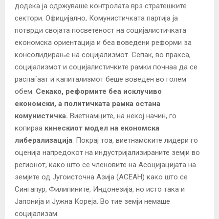
додека ја одржуваше контролата врз стратешките
сектори. Официјално, Комунистичката партија ја
потврди својата посветеност на социјалистичката
економска ориентација и беа воведени реформи за
консолидирање на социјализмот. Сепак, во пракса,
социјализмот и социјалистичките рамки почнаа да се
распаѓаат и капитализмот беше воведен во голем
обем.
Секако, реформите беа исклучиво
економски, а политичката рамка остана
комунистичка.
Виетнамците, на некој начин, го
копираа
кинескиот модел на економска
либерализација
. Покрај тоа, виетнамските лидери го
оценија напредокот на индустријализираните земји во
регионот, како што се членовите на Асоцијацијата на
земјите од Југоисточна Азија (АСЕАН) како што се
Сингапур, Филипините, Индонезија, но исто така и
Јапонија и Јужна Кореја. Во тие земји немаше
социјализам.