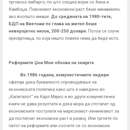
трговско ембарго, по што следеа војни со Кина и
Камбоџа. Повоениот економски раст беше минимален,
ако воопшто имаше.
До средината на 1980-тите,
БДП на Виетнам по глава на жител беше
неверојатно низок, 200-250 долари
. Потоа се случи
пресвртница, по која ништо повеќе нема да биде исто.
Реформите Џои Мои-обнова на земјата
Во 1986 година, комунистичките лидери
сфатија дека буквалното спроведување на
економската политика како што е наведено во
„Капиталот“ на Карл Маркс и во други комунистички
книги не дава резултати и дека мора да отстапат од
економските постулати на марксизмот-ленинизмот за
да постигнат економски раст и развој. Или тргнете по
патот на реформите или соочете се со економски