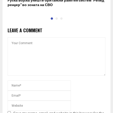
Руска војска уништи британски ракетен систем “Репид
К
ренџер” во зоната на СВО
к
LEAVE A COMMENT