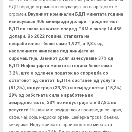
БДП поради огромната популација, но напредокот е
огромен.
Вкупниот номинален БДП минатата година
изнесуваше 406 милијарди долари
.
Проценетиот
БДП по глава на жител според ПКМ е околу 14.458
долари.
Во 2022 година, стапката на
невработеност беше само 1,92%, а 9,8% од
населението живееше под линијата на
сиромаштија.
Јавниот долг изнесуваше 37% од
БДП
.
Инфлацијата минатата година беше само
3,2%, што е одличен податок во споредба со
остатокот од светот. БДП е составен од услуги
(51,3%), индустрија (33,3%) и земјоделство (15,3%).
29% од работната сила е вработена во
земјоделството, 33% во индустријата и 37,8% во
услугите
. Најважните земјоделски производи се: ориз,
кафе, чај, соја, индиски ореви, шеќерна трска, банани,
кикирики. Индустриското производство минатата
година порасна за 7,8%. Во однос на индустријата,