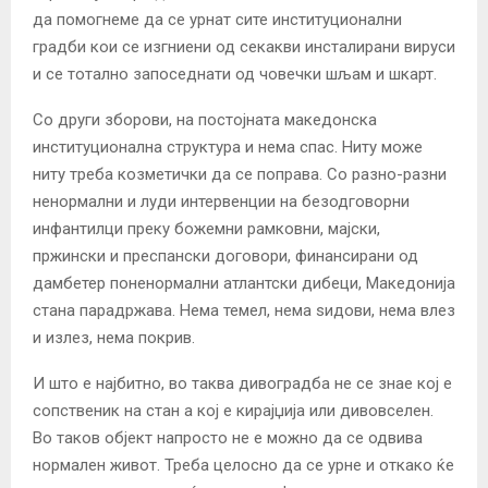
да помогнеме да се урнат сите институционални
градби кои се изгниени од секакви инсталирани вируси
и се тотално запоседнати од човечки шљам и шкарт.
Со други зборови, на постојната македонска
институционална структура и нема спас. Ниту може
ниту треба козметички да се поправа. Со разно-разни
ненормални и луди интервенции на безодговорни
инфантилци преку божемни рамковни, мајски,
пржински и преспански договори, финансирани од
дамбетер поненормални атлантски дибеци, Македонија
стана парадржава. Нема темел, нема ѕидови, нема влез
и излез, нема покрив.
И што е најбитно, во таква дивоградба не се знае кој е
сопственик на стан а кој е кирајџија или дивовселен.
Во таков објект напросто не е можно да се одвива
нормален живот. Треба целосно да се урне и откако ќе