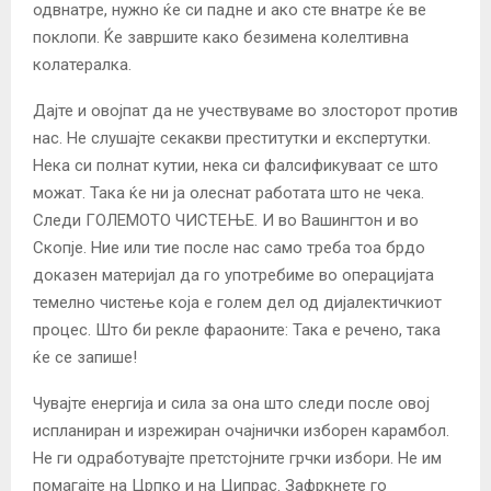
одвнатре, нужно ќе си падне и ако сте внатре ќе ве
поклопи. Ќе завршите како безимена колелтивна
колатералка.
Дајте и овојпат да не учествуваме во злосторот против
нас. Не слушајте секакви преститутки и експертутки.
Нека си полнат кутии, нека си фалсификуваат се што
можат. Така ќе ни ја олеснат работата што не чека.
Следи ГОЛЕМОТО ЧИСТЕЊЕ. И во Вашингтон и во
Скопје. Ние или тие после нас само треба тоа брдо
доказен материјал да го употребиме во операцијата
темелно чистење која е голем дел од дијалектичкиот
процес. Што би рекле фараоните: Така е речено, така
ќе се запише!
Чувајте енергија и сила за она што следи после овој
испланиран и изрежиран очајнички изборен карамбол.
Не ги одработувајте претстојните грчки избори. Не им
помагајте на Црпко и на Ципрас. Зафркнете го