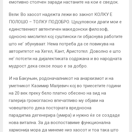
емотивно столчен заради настаните на кои е сведок.
Вели: Во хаосот надежта лежи во закнот КОЛКУ Е
ПОЛОШО – ТОЛКУ ПОДОБРО. Цуцуловски драги мои е
единствениот автентичен македонски филозоф,
односно мислител кој суштински ги објаснува работите
што не’ збунуваат. Нема потреба да се повикува на
авторитетот на Хегел, Кант, Аристотел. Доволно е што
не’ потсети на дијалектиката содржана и во народната
мудрост дека секое лошо е за добро.
И на Бакуњин, родоначалникот на анархизмот и на
уметникот Казимир Малјевич кој во триесетите години
на 20 век преку бело платно обесено на ѕид на
галерија громогласно впечатливо му објави на
човештвото дека постојната вредносна
парадигма дегенерира (умира) и нужно ќе се создаде
нова витална. За да воспоставиме функционална
хармонија мора да минеме низ хаосот и тоа така што