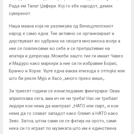
Рада ем Талат Џафери. Кој го ебе народот, демек
суверенот.
Наша маана која не разликува од Венецулелскиот
народ е само една. Тие активно се организираат и
дејствуваат во одбрана на својата мнозинска волја а
ние се повлековме во себе и се препуштивме на
апатија и депресија. Можеби зашто тие ги имаат Чавез
и Мадуро како маркери а ние си ги избравме Борис,
Бранко и Хорхе. Уште една ваква епизода е отпојќе или
што би рекле Мујо и Хасо ,,много преко више,,.
За триесет години се изнагледавме фингерајки. Оваа
априлскава сега, ама ич не ни треба! Нас ни требаат
лидери кои нема да мантраат ,,НАТО или смрт,, и кои
нема да го слават западот како Олимп а НАТО како
Зевс. Затоа, штом сами си се фатија на орото, сами
нека си го играат по музиката што им е единствена