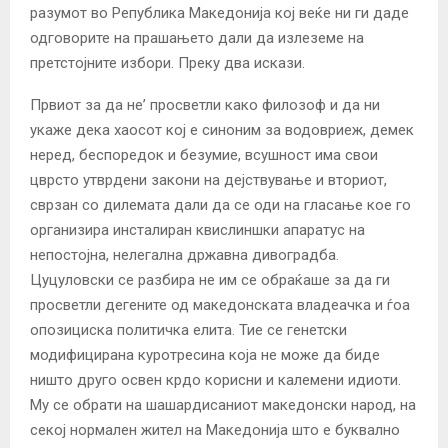
разумот во Република Македонија кој веќе ни ги даде
одговорите на прашањето дали да излеземе на
претстојните избори. Преку два искази.
Првиот за да не’ просветли како филозоф и да ни
укаже дека хаосот кој е синоним за водовриеж, демек
неред, беспоредок и безумие, всушност има свои
цврсто утврдени закони на дејствување и вториот,
сврзан со дилемата дали да се оди на гласање кое го
организира инсталиран квислиншки апаратус на
непостојна, нелегална државна дивоградба.
Цуцуловски се разбира не им се обраќаше за да ги
просветли дегените од македонската владеачка и ѓоа
опозициска политичка елита. Тие се генетски
модифицирана куротресина која не може да биде
ништо друго освен крдо корисни и калемени идиоти.
Му се обрати на шашардисаниот македонски народ, на
секој нормален жител на Македонија што е буквално