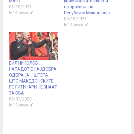
МАНУ
квислиншката власт и
01/10/2021
на враќање на
In "Колумни"
Република Македонија
08/10/2021
In "Колумни"
БИЛ НИКОЛОВ :
НАПАДОТ Е НАЈДОБРА
ОДБРАНА – ШТЕТА
ШТО МАКЕДОНСКИТЕ
ПОЛИТИЧАРИ НЕ ЗНААТ
ЗА ОВА
06/01/2020
In "Колумни"