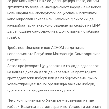
се расчисти шутот и ќе се дезинфецира тлото, саглам
архитекти по волја на македонскиот народ ( а не некои
нови шарлатани експертутки, социопати и психопати
како Мирослав Грчерв или Љубомир Фрчкоски, да
начкрабаат архитектонско решение по ќеифот на ЦИА)
да се подигне самоодржлива, долготрајна и стабилна
градба.
Треба нов Илинден и нов АСНОМ за да никне
нововремската Република Македонија. Самоодржлива
и суверена.
Затоа професорот Цуцуловски ни го даде одговорот
на нашата дилема дали да излеземе на претстојните
претседателски избори или да ги бојкотираме. Фино
човекотпрашува: Кој ги организира ваквите избори,
односно, во која држава ќе се одржат?
Плус кои политички субјекти ќе учествуваат на тие
избори. Важечки и регистрирани по Уставот и законите