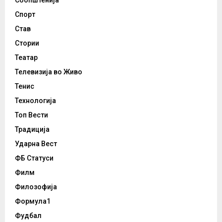
Спорт
Став
Стории
Театар
Телевизија во Живо
Тенис
Технологија
Топ Вести
Традиција
Ударна Вест
ФБ Статуси
Филм
Филозофија
Формула1
Фудбал