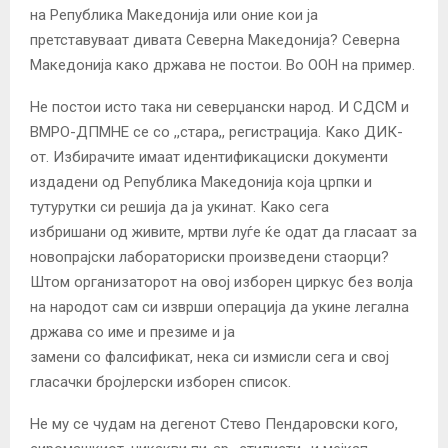
на Република Македонија или оние кои ја
претставуваат дивата Северна Македонија? Северна
Македонија како држава не постои. Во ООН на пример.
Не постои исто така ни северџански народ. И СДСМ и
ВМРО-ДПМНЕ се со ,,стара,, регистрација. Како ДИК-
от. Избирачите имаат идентификациски документи
издадени од Република Македонија која црпки и
тутурутки си решија да ја укинат. Како сега
избришани од живите, мртви луѓе ќе одат да гласаат за
новопрајски лабораториски произведени стаорци?
Штом организаторот на овој изборен циркус без волја
на народот сам си изврши операција да укине легална
држава со име и презиме и ја
замени со фалсификат, нека си измисли сега и свој
гласачки бројлерски изборен список.
Не му се чудам на дегенот Стево Пендаровски кого,