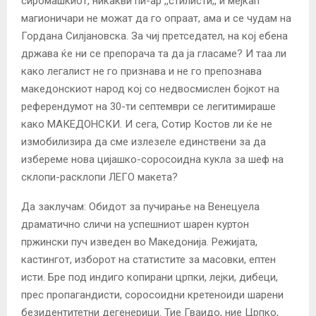
сиромашкиот, никакви пи-ар ,,стилисти,, и мејкап
магионичари не можат да го опраат, ама и се чудам на
Гордана Силјановска. За чиј претседател, на кој ебена
држава ќе ни се препорача та да ја гласаме? И таа ли
како легалист не го признава и не го препознава
македонскиот народ кој со недвосмислен бојкот на
референдумот на 30-ти септември се легитимираше
како МАКЕДОНСКИ. И сега, Сотир Костов ли ќе не
измобилизира да сме излезеле единствени за да
избереме нова цијашко-соросоидна кукла за шеф на
склопи-расклопи ЛЕГО макета?
Да заклучам: Обидот за пучирање на Венецуела
драматично сличи на успешниот шарен куртон
пржински пуч изведен во Македонија. Режијата,
кастингот, изборот на статистите за масовки, ептен
исти. Бре под индиго копирани црпки, лејки, дибеци,
прес пропагандисти, соросоидни кретеноиди шарени
безидентитетни дегенерици. Тие Гваидо, ние Црпко,