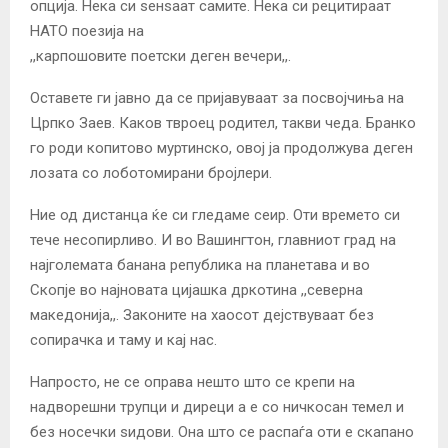
опција. Нека си ѕенѕаат самите. Нека си рецитираат
НАТО поезија на
,,карпошовите поетски деген вечери,,.
Оставете ги јавно да се пријавуваат за посвојчиња на
Црпко Заев. Каков твроец родител, такви чеда. Бранко
го роди копитово муртинско, овој ја продолжува деген
лозата со лоботомирани бројлери.
Ние од дистанца ќе си гледаме сеир. Оти времето си
тече несопирливо. И во Вашингтон, главниот град на
најголемата банана република на планетава и во
Скопје во најновата цијашка дркотина ,,северна
македонија,,. Законите на хаосот дејствуваат без
сопирачка и таму и кај нас.
Напросто, не се оправа нешто што се крепи на
надворешни трупци и диреци а е со ничкосан темел и
без носечки ѕидови. Она што се распаѓа оти е скапано