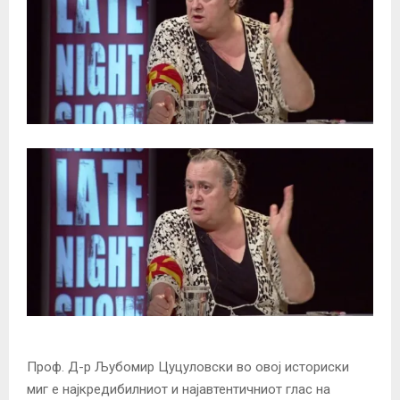
Проф. Д-р Љубомир Цуцуловски во овој историски
миг е најкредибилниот и најавтентичниот глас на