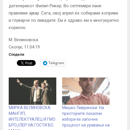
дегенерикот Филип Рикер. Во септември лани
правевме ајвар. Сега, овој април ќе собираме коприви
и глуварче по ливадите. Ем е здраво ем е многукратно
корисно.
М. Велиновска
Скопје, 11.04.19
Сподели
Telegram
МИРКА ВЕЛИНОВСКА:
Мишко Ливрински: На
МАНГУП,
престојните локални
ИНТЕЛЕКТУАЛЕЦ И ГМО
избори ќе започне
БРОЈЛЕР НА ГОСТИ ВО
процесот на уривање на