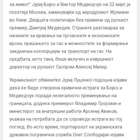
за живот” Јуриј Бојко и Виктор Медведчук на 22 март ја
посетија Москва, заминувајќи од аеродромот Жулиани
во Киев. Двајцата политичари беа примени од рускиот
премиер Дмитриј Медведев. Страните разговараа за
начините за враќање на трговските и економските
врски, прашањето за гас и можностите за формирање
заеднички конзорциум за транспорт на гас. На
средбата, исто така, беше вклучен и извршниот
директор на рускиот Гаспром Алексеј Милер.
Украинскиот обвинител Јуриј Луценко подоцна изјави
дека ќе биде отворена кривична истрага за Бојко и
Медведчук поради нелегалното преминување на
границата, додека премиерот Владимир Гројсман и
министерот за внатрешни работи Арсениј Аваков,
укажаа на потребата да се спроведе истрага во тој
поглед. Во исто време, портпаролот на украинската
државна погранична служба Олег Слободијан изјави