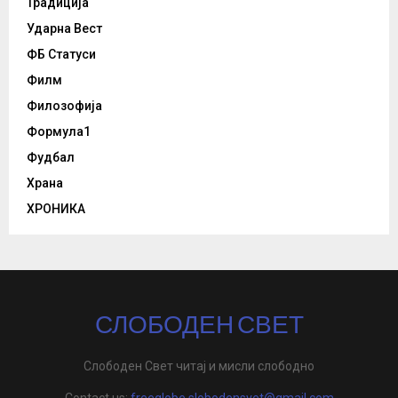
Традиција
Ударна Вест
ФБ Статуси
Филм
Филозофија
Формула1
Фудбал
Храна
ХРОНИКА
СЛОБОДЕН СВЕТ
Слободен Свет читај и мисли слободно
Contact us:
freeglobe.slobodensvet@gmail.com