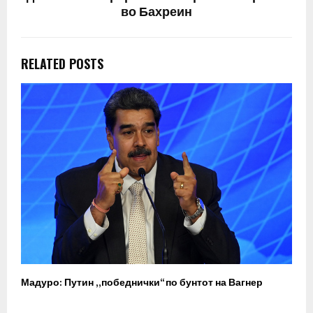
во Бахреин
RELATED POSTS
Мадуро: Путин „победнички“ по бунтот на Вагнер
О
п