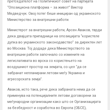
претседателот на Политичкиот совет на партијата
“Опозициона платформа – за живот” Виктор
Медведчук. Овој потег беше инициран од украинското
Министерство за внатрешни работи.
Министерот за внатрешни работи, Арсен Аваков, тврди
дека двајцата припадници на опозицијата “користеле
дупка во украинското законодавство” за директен лет
во Москва. Тој додаде дека Министерството за
внатрешни работи започнало со измените на
легислативата во врска со користењето на
воздушниот простор на земјата, со цел “да се
забранат непланирани летови меѓу Украина и
агресорската земја”.
Аваков, исто така, рече дека забраната нема да се
применува на потенцијалните летови договорени за
меѓународни организации како што се Организацијата
за безбедност и соработка во Европа (ОБСЕ),