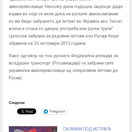
авиопревозници. Неколку дена подоцна Јацењук даде
изјава во која се вели дека на руските авиокомпании
ќе им биде забрането да летаат во Украина ако “носат
воена и стока со двојна употреба или руски трупи”.
Целосна забрана за редовни летови кон Русија беше
објавена на 25 октомври 2015 година.
Како одговор на тоа, руската Федерална агенција за
воздушен транспорт (Росавиација) ги забрани сите
украински авиопревозници од оперативни летови до
Русија.
Сподели
Telegram
САЛВИНИ ПОД ИСТРАГА