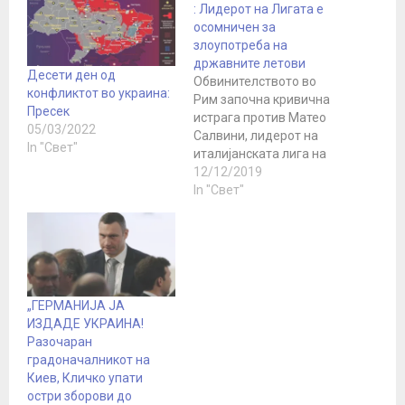
: Лидерот на Лигата е
осомничен за
злоупотреба на
државните летови
Десети ден од
Обвинителството во
конфликтот во украина:
Рим започна кривична
Пресек
истрага против Матео
05/03/2022
Салвини, лидерот на
In "Свет"
италијанската лига на
десницата, под
12/12/2019
сомнение за
In "Свет"
злоупотреба на
државните летови,
соопшти извор на судот
близок до
истрагата. Истрагата се
однесува на 35 летови
„ГЕРМАНИЈА ЈА
на авиони и
ИЗДАДЕ УКРАИНА!
хеликоптери што ги
Разочаран
користеше Салвини
градоначалникот на
додека тој беше
Киев, Кличко упати
министер за внатрешни
остри зборови до