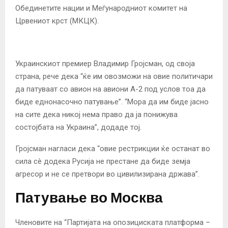
Обединетите нации и Меѓународниот комитет на
Црвениот крст (МКЦК).
Украинскиот премиер Владимир Гројсман, од своја
страна, рече дека “ќе им овозможи на овие политичари
да патуваат со авион на авиони А-2 под услов тоа да
биде еднонасочно патување”. “Мора да им биде јасно
на сите дека никој нема право да ја понижува
состојбата на Украина”, додаде тој.
Гројсман нагласи дека “овие рестрикции ќе останат во
сила сè додека Русија не престане да биде земја
агресор и не се претвори во цивилизирана држава”.
Патување во Москва
Членовите на “Партијата на опозициската платформа –