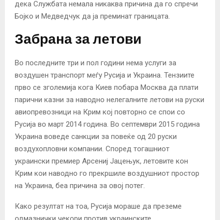
дека Службата немала никаква причина да го спречи
Бојко и Медведчук да ја преминат границата.
Забрана за летови
Во последните три и пол години нема услуги за
воздушен транспорт меѓу Русија и Украина. Тензиите
прво се зголемија кога Киев побара Москва да плати
парични казни за наводно нелегалните летови на руски
авиопревозници на Крим кој повторно се спои со
Русија во март 2014 година. Во септември 2015 година
Украина воведе санкции за повеќе од 20 руски
воздухопловни компании. Според тогашниот
украински премиер Арсениј Јацењук, летовите кон
Крим кои наводно го прекршиле воздушниот простор
на Украина, беа причина за овој потег.
Како резултат на тоа, Русија мораше да преземе
одмазнички чекори против украинските