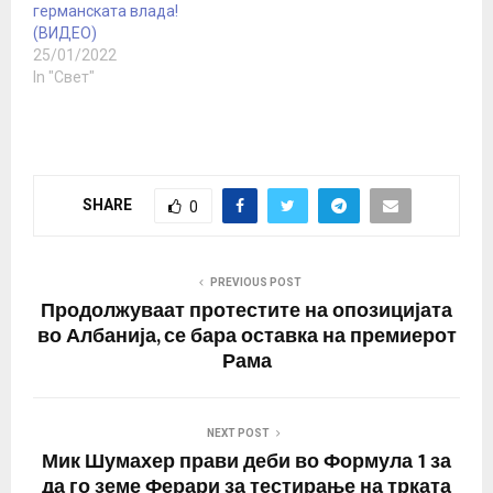
работи во…
германската влада!
(ВИДЕО)
25/01/2022
In "Свет"
SHARE
0
PREVIOUS POST
Продолжуваат протестите на опозицијата
во Албанија, се бара оставка на премиерот
Рама
NEXT POST
Мик Шумахер прави деби во Формула 1 за
да го земе Ферари за тестирање на трката