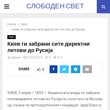
СЛОБОДЕН СВЕТ
PRIMARY
MENU
Home
Свет
Киев ги забрани сите директни летови до Русија
Свет
Киев ги забрани сите директни
летови до Русија
by
Админ
03/04/2019
0
513
SHARE
0
КИЕВ, 3 април / TASS /. Украинската влада ги забрани
непланираните летови во Русија по посетата на Москва
од страна на претседателскиот кандидат Јуриј Бојко и