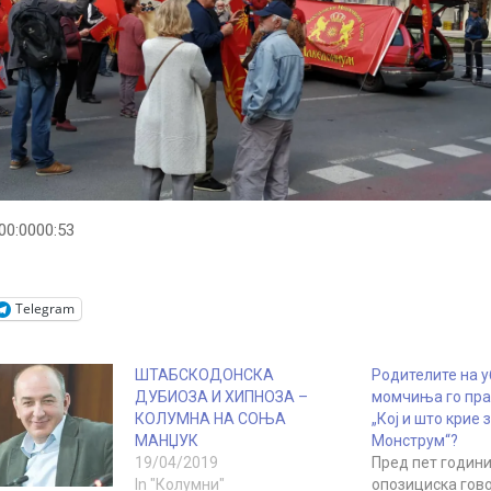
00:0000:53
Telegram
ШТАБСКОДОНСКА
Родителите на 
ДУБИОЗА И ХИПНОЗА –
момчиња го пра
КОЛУМНА НА СОЊА
„Кој и што крие 
МАНЏУК
Монструм“?
19/04/2019
Пред пет години
In "Колумни"
опозициска гов