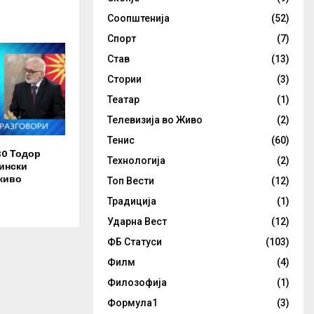
Соопштенија
(52)
Спорт
(7)
Став
(13)
Стории
(3)
Театар
(1)
Телевизија во Живо
(2)
Тенис
(60)
30 Тодор
Технологија
(2)
ински
живо
Топ Вести
(12)
Традиција
(1)
Ударна Вест
(12)
ФБ Статуси
(103)
Филм
(4)
Филозофија
(1)
Формула1
(3)