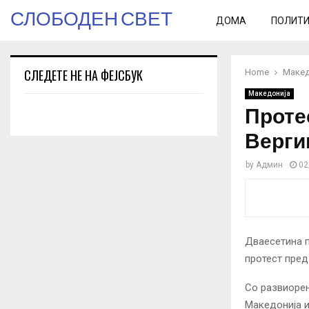
СЛОБОДЕН СВЕТ
ДОМА
ПОЛИТ
СЛЕДЕТЕ НЕ НА ФЕЈСБУК
Home
Макед
Македонија
Проте
Верги
by
Админ
02
Дваесетина п
протест пред
Со развиорен
Македонија и