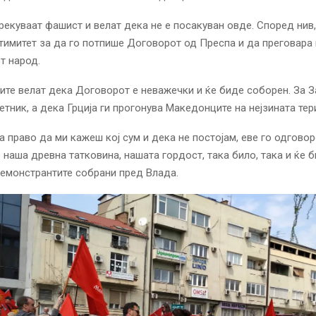
рекуваат фашист и велат дека не е посакуван овде. Според нив
тимитет за да го потпише Договорот од Преспа и да преговара 
т народ.
те велат дека Договорот е неважечки и ќе биде соборен. За З
етник, а дека Грција ги прогонува Македонците на нејзината тер
а право да ми кажеш кој сум и дека не постојам, еве го одговор
 наша древна татковина, нашата гордост, така било, така и ќе б
емонстрантите собрани пред Влада.