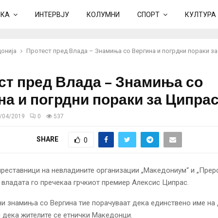
ИКА
ИНТЕРВЈУ
КОЛУМНИ
СПОРТ
КУЛТУРА
онија
Протест пред Влада – Знамиња со Вергина и погрдни пораки з
ст пред Влада – Знамиња со
на и погрдни пораки за Ципра
/04/2019
0
537
SHARE
0
реставници на невладините организации „Македониум“ и „Прер
 владата го пречекаа грчкиот премиер Алексис Ципрас.
и знамиња со Вергина тие порачуваат дека единствено име на
 дека жителите се етнички Македонци.