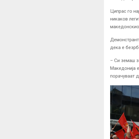
Ципрас го на
никаков леги
македонскио
Демонстранти
дека е безрб
– Си земаш з
Македонија е
порачуваат д