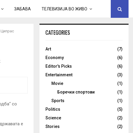
ЗАБАВА
ТЕЛЕВИЗИЈА ВО ЖИВО
CATEGORIES
а Ципрас
Art
(7)
с
Economy
(6)
Editor's Picks
(6)
Entertainment
(3)
Movie
(1)
Боречки спортови
(1)
Sports
(1)
одба“ со
Politics
(5)
Science
(2)
 државата е
Stories
(2)