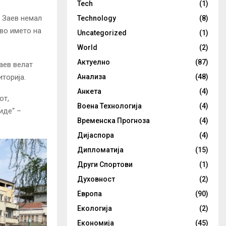
Tech
(1)
, Заев немал
Technology
(8)
во името на
Uncategorized
(1)
World
(2)
Актуелно
(87)
аев велат
иторија.
Анализа
(48)
Анкета
(4)
от,
Воена Технологија
(4)
иде“ –
Временска Прогноза
(4)
Дијаспора
(4)
Дипломатија
(15)
Други Спортови
(1)
Духовност
(2)
Европа
(90)
Екологија
(2)
Економија
(45)