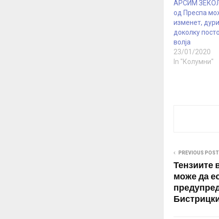
АРСИМ ЗЕКОЛ
од Преспа мо
изменет, дури
доколку пост
волја
23/01/2020
In "Колумни"
PREVIOUS POST
Тензиите 
може да е
предупред
Бистрицк