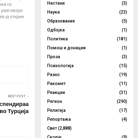
Настани
(3)
ека со
 разговори
Наука
(23)
ќе ја открие
Образование
(5)
а петкратното
лковското
Одбојка
(1)
во својство
Политика
(181)
чајот
ви дека од
Помош и донации
(1)
бил целосна
Проза
(3)
та, па затоа
Психологија
(15)
Разно
(19)
Ракомет
(11)
Реакции
(31)
NEXT POST
Регион
(290)
успендираа
 во Турција
Религија
(17)
Репортажа
(4)
Свет
(2,888)
Скопје
(9)