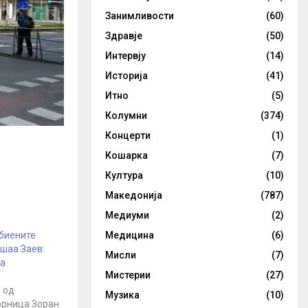
Занимливости
(60)
Здравје
(50)
Интервју
(14)
Историја
(41)
Итно
(5)
Колумни
(374)
Концерти
(1)
Кошарка
(7)
Култура
(10)
Македонија
(787)
Медиуми
(2)
убиените
Медицина
(6)
шаа Заев:
Мисли
(7)
за
Мистерии
(27)
 од
Музика
(10)
орница Зоран