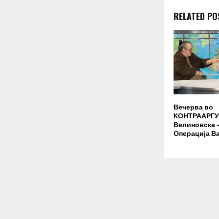
RELATED PO
Вечерва во
КОНТРААРГУ
Велиновска –
Операција В