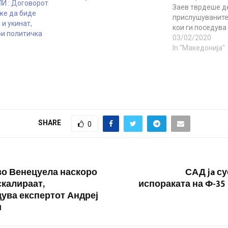
И : Договорот
Заев тврдеше д
же да биде
прислушуваните
 и укинат,
кои ги поседува 
ои политичка
и „вистината“ з
03/02/2020
убиство кај Сми
In "Македонија"
езеро. Денеска, 
на сведок за слу
„Монструм“ изја
„бомбите“ не до
слика за убиства
не објавил сѐ…
SHARE
0
во Венецуела наскоро
САД ja с
скалираат,
испораката на Ф-35
ува експертот Андреј
и