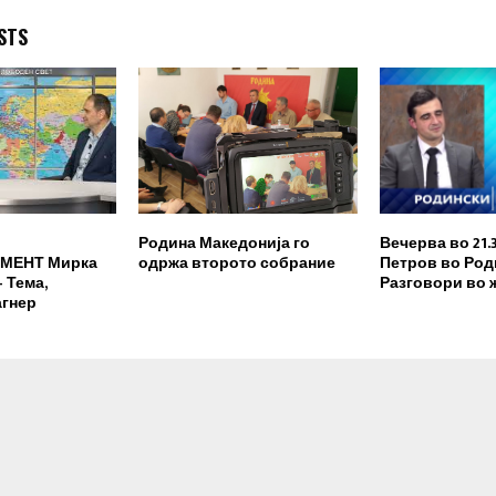
STS
Родина Македонија го
Вечерва во 21.
МЕНТ Мирка
одржа второто собрание
Петров во Род
 Тема,
Разговори во 
агнер