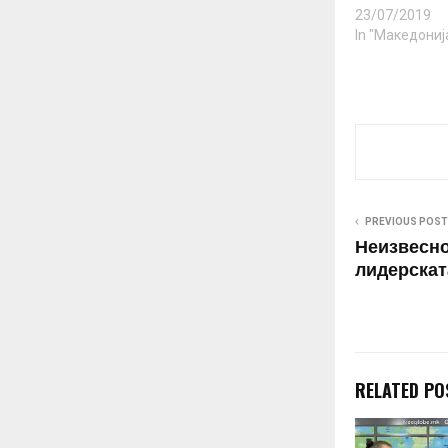
23/07/2019
In "Македониј
PREVIOUS POST
Неизвесно
лидерскат
RELATED PO