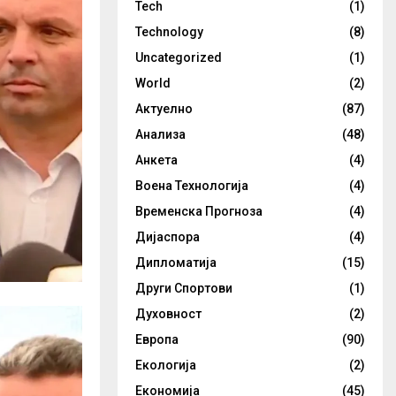
Tech
(1)
Technology
(8)
Uncategorized
(1)
World
(2)
Актуелно
(87)
Анализа
(48)
Анкета
(4)
Воена Технологија
(4)
Временска Прогноза
(4)
Дијаспора
(4)
Дипломатија
(15)
Други Спортови
(1)
Духовност
(2)
Европа
(90)
Екологија
(2)
Економија
(45)