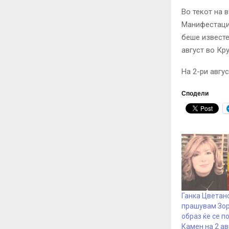
Во текот на
Манифестациј
беше известе
август во Кр
На 2-ри авгу
Сподели
Ганка Цветано
прашувам Зора
образ ќе се п
Камен на 2 ав