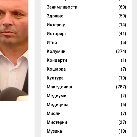
Занимливости
(60)
Здравје
(50)
Интервју
(14)
Историја
(41)
Итно
(5)
Колумни
(374)
Концерти
(1)
Кошарка
(7)
Култура
(10)
Македонија
(787)
Медиуми
(2)
Медицина
(6)
Мисли
(7)
Мистерии
(27)
Музика
(10)