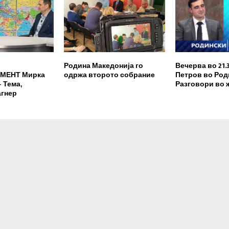
Родина Македонија го
Вечерва во 21.
МЕНТ Мирка
одржа второто собрание
Петров во Род
 Тема,
Разговори во 
агнер