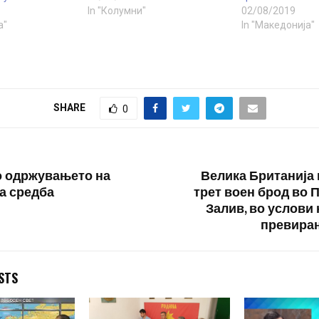
In "Колумни"
02/08/2019
а"
In "Македонија"
SHARE
0
 одржувањето на
Велика Британија 
а средба
трет воен брод во 
Залив, во услови 
превира
STS