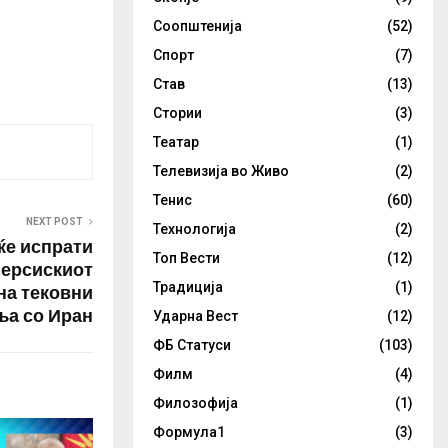
Соопштенија
(52)
Спорт
(7)
Став
(13)
Стории
(3)
Театар
(1)
Телевизија во Живо
(2)
Тенис
(60)
NEXT POST
Технологија
(2)
ќе испрати
Топ Вести
(12)
Персискиот
Традиција
(1)
на тековни
ња со Иран
Ударна Вест
(12)
ФБ Статуси
(103)
Филм
(4)
Филозофија
(1)
Формула1
(3)