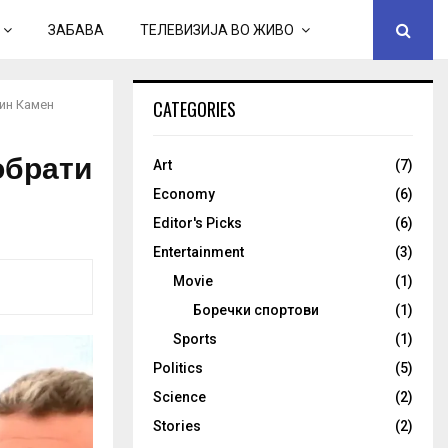
ЗАБАВА
ТЕЛЕВИЗИЈА ВО ЖИВО
CATEGORIES
кин Камен
обрати
Art
(7)
Economy
(6)
Editor's Picks
(6)
Entertainment
(3)
Movie
(1)
Боречки спортови
(1)
Sports
(1)
Politics
(5)
Science
(2)
Stories
(2)