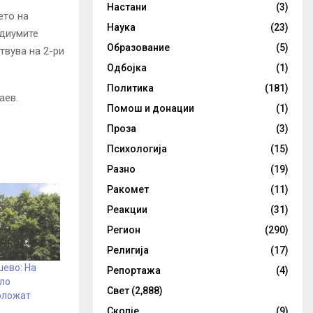
Настани
(3)
ето на
Наука
(23)
едиумите
Образование
(5)
твува на 2-ри
Одбојка
(1)
Политика
(181)
аев.
Помош и донации
(1)
Проза
(3)
Психологија
(15)
Разно
(19)
Ракомет
(11)
Реакции
(31)
Регион
(290)
Религија
(17)
шево: На
Репортажа
(4)
ило
Свет
(2,888)
оложат
Скопје
(9)