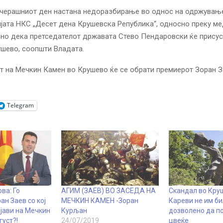
 вчерашниот ден настана недоразбирање во однос на одржувањ
ата НКС „Десет дена Крушевска Република“, односно преку м
но дека претседателот државата Стево Пендаровски ќе присус
ушево, соопшти Владата.
ст на Мечкин Камен во Крушево ќе се обрати премиерот Зоран З
Telegram
ва: Го
АГИМ (ЗАЕВ) ВО ЗАСЕДА НА
Скандал во Кру
н Заев со кој
МЕЧКИН КАМЕН -Зоран
Кареви не им б
ојави на Мечкин
Курљан
дозволено да п
густ?!
24/07/2019
цвеќе