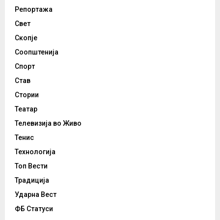
Репортажа
Свет
Скопје
Соопштенија
Спорт
Став
Стории
Театар
Телевизија во Живо
Тенис
Технологија
Топ Вести
Традиција
Ударна Вест
ФБ Статуси