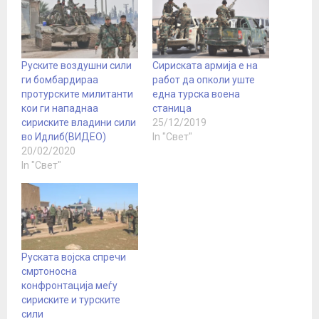
Руските воздушни сили
Сириската армија е на
ги бомбардираа
работ да опколи уште
протурските милитанти
една турска воена
кои ги нападнаа
станица
сириските владини сили
25/12/2019
во Идлиб(ВИДЕО)
In "Свет"
20/02/2020
In "Свет"
Руската војска спречи
смртоносна
конфронтација меѓу
сириските и турските
сили