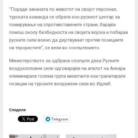
“Поради заканата по животот на својот персонал,
турската команда се обрати кон рускиот центар за
помирување на спротивставените страни, барајќи
помош околу безбедноста на својата војска и побараа
руските сили воено да дејствуваат против позициите
на терористите”, се вели во соопштението.
Министерството за одбрана соопшти дека Руските
воздухопловни сили одговарајќи на апелот на Анкара
елиминирале голема група милитанти кои гранатирале
позиции на турските вооружени сили во Идлиб.
Сподели
Telegram