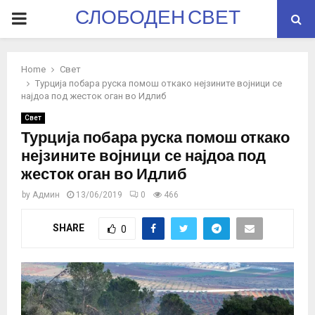
СЛОБОДЕН СВЕТ
PRIMARY
MENU
Home
Свет
Турција побара руска помош откако нејзините војници се
најдоа под жесток оган во Идлиб
Свет
Турција побара руска помош откако
нејзините војници се најдоа под
жесток оган во Идлиб
by
Админ
13/06/2019
0
466
SHARE
0