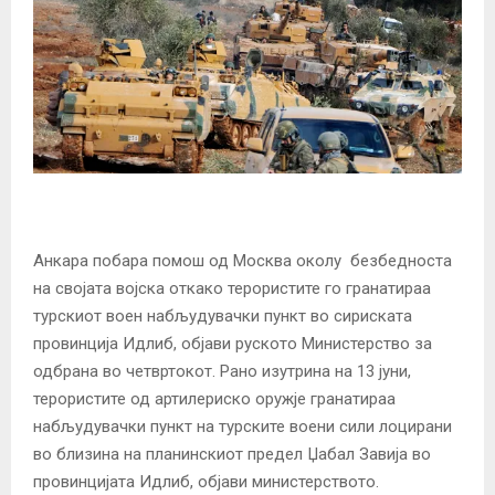
Анкара побара помош од Москва околу безбедноста
на својата војска откако терористите го гранатираа
турскиот воен набљудувачки пункт во сириската
провинција Идлиб, објави руското Министерство за
одбрана во четвртокот. Рано изутрина на 13 јуни,
терористите од артилериско оружје гранатираа
набљудувачки пункт на турските воени сили лоцирани
во близина на планинскиот предел Џабал Завија во
провинцијата Идлиб, објави министерството.