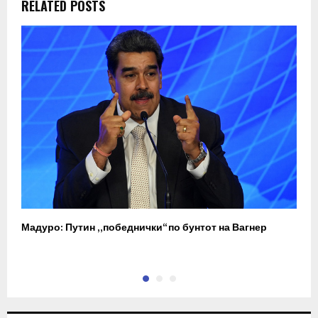
RELATED POSTS
Мадуро: Путин „победнички“ по бунтот на Вагнер
О
п