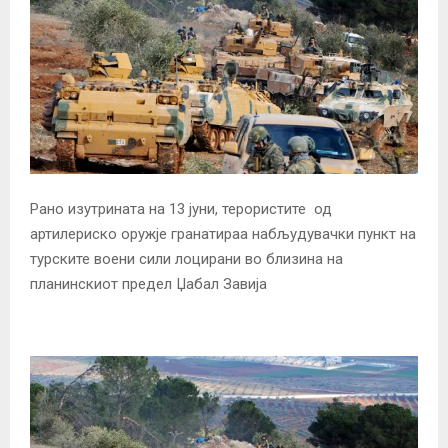
Рано изутрината на 13 јуни, терористите од
артилериско оружје гранатираа набљудувачки пункт на
турските воени сили лоцирани во близина на
планинскиот предел Џабал Завија