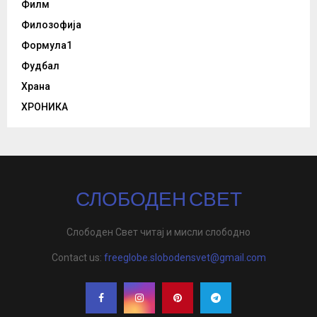
Филм
Филозофија
Формула1
Фудбал
Храна
ХРОНИКА
СЛОБОДЕН СВЕТ
Слободен Свет читај и мисли слободно
Contact us:
freeglobe.slobodensvet@gmail.com