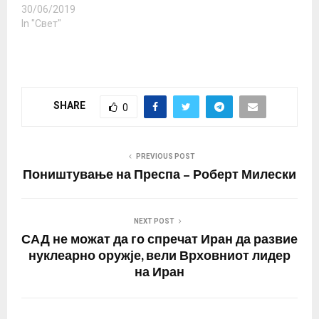
30/06/2019
In "Свет"
SHARE
0
PREVIOUS POST
Поништување на Преспа – Роберт Милески
NEXT POST
САД не можат да го спречат Иран да развие
нуклеарно оружје, вели Врховниот лидер
на Иран