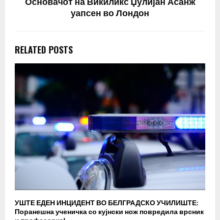
Основачот на Викиликс Џулијан Асанж
уапсен во Лондон
RELATED POSTS
УШТЕ ЕДЕН ИНЦИДЕНТ ВО БЕЛГРАДСКО УЧИЛИШТЕ:
В
Поранешна ученичка со кујнски нож повредила врсник
с