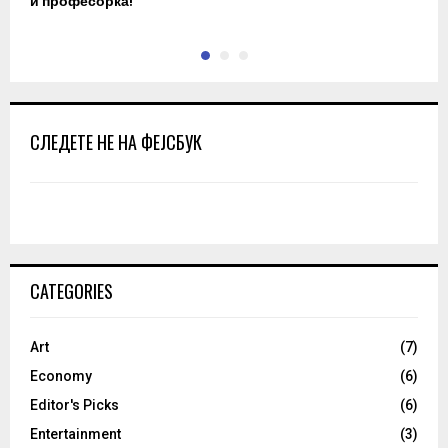
и професорка!
п
СЛЕДЕТЕ НЕ НА ФЕЈСБУК
CATEGORIES
Art
(7)
Economy
(6)
Editor's Picks
(6)
Entertainment
(3)