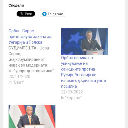
Сподели
Telegram
Орбан: Сорос
претставува закана за
Унгарија и Полска
БУДИМПЕШТА - Џорџ
Сорос,
Орбан повика на
„најкорумпираниот
укинување на
човек во модерната
санкциите против
меѓународна политика“,
Русија. Унгарија ќе
претставува закана за
20/11/2020
излезе од кризата уште
Унгарија и Полска,
In "Свет"
посилна
оцени денеска
22/09/2022
унгарскиот премиер
In "Европа"
Виктор Орбан. Во
интервју за
националното радио
„Кошут“, тој рече дека
Сорос, американски