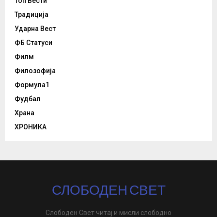
Топ Вести
Традиција
Ударна Вест
ФБ Статуси
Филм
Филозофија
Формула1
Фудбал
Храна
ХРОНИКА
СЛОБОДЕН СВЕТ
Слободен Свет читај и мисли слободно