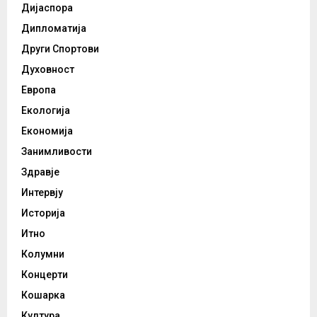
Дијаспора
Дипломатија
Други Спортови
Духовност
Европа
Екологија
Економија
Занимливости
Здравје
Интервју
Историја
Итно
Колумни
Концерти
Кошарка
Култура