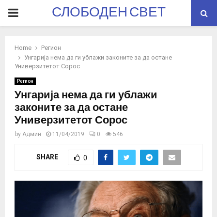
СЛОБОДЕН СВЕТ
PRIMARY
MENU
Home
Регион
Унгарија нема да ги ублажи законите за да остане
Универзитетот Сорос
Регион
Унгарија нема да ги ублажи
законите за да остане
Универзитетот Сорос
by
Админ
11/04/2019
0
546
SHARE
0