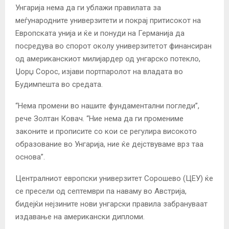
Унгарија нема да ги ублажи правилата за
меѓународните универзитети и покрај притисокот на
Европската унија и ќе и понуди на Германија да
посредува во спорот околу универзитетот финансиран
од американскиот милијардер од унгарско потекло,
Џорџ Сорос, изјави портпаролот на владата во
Будимпешта во средата.
“Нема промени во нашите фундаментални погледи”,
рече Золтан Ковач. “Ние нема да ги промениме
законите и прописите со кои се регулира високото
образование во Унгарија, ние ќе дејствуваме врз таа
основа”.
Централниот европски универзитет Сорошево (ЦЕУ) ќе
се пресели од септември па наваму во Австрија,
бидејќи нејзините нови унгарски правила забрануваат
издавање на американски дипломи.