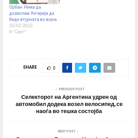
финансиер со унгарско
потекло, „имал многу
Орбан: Нема да
политичари на неговиот
дозволам Унгарија да
платен список“ и дека
биде втурната во војна
„силата на корупцијата…
25/02/2022
In "Свет"
SHARE
0
PREVIOUS POST
Селекторот на Аргентина удрен од
автомобил додека возел велосипед, се
наоѓа во тешка состојба
NEXT POST