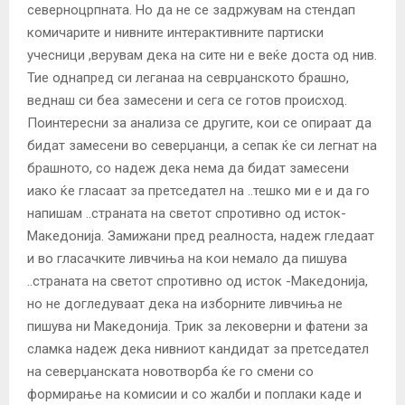
северноцрпната. Но да не се задржувам на стендап
комичарите и нивните интерактивните партиски
учесници ,верувам дека на сите ни е веќе доста од нив.
Тие однапред си леганаа на севрџанското брашно,
веднаш си беа замесени и сега се готов происход.
Поинтересни за анализа се другите, кои се опираат да
бидат замесени во северџанци, а сепак ќе си легнат на
брашното, со надеж дека нема да бидат замесени
иако ќе гласаат за претседател на ..тешко ми е и да го
напишам ..страната на светот спротивно од исток-
Македонија. Замижани пред реалноста, надеж гледаат
и во гласачките ливчиња на кои немало да пишува
..страната на светот спротивно од исток -Македонија,
но не догледуваат дека на изборните ливчиња не
пишува ни Македонија. Трик за лековерни и фатени за
сламка надеж дека нивниот кандидат за претседател
на северџанската новотворба ќе го смени со
формирање на комисии и со жалби и поплаки каде и