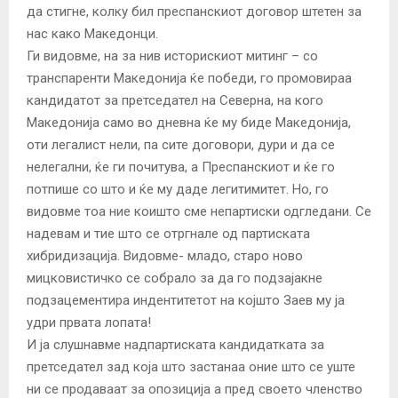
да стигне, колку бил преспанскиот договор штетен за
нас како Македонци.
Ги видовме, на за нив историскиот митинг – со
транспаренти Македонија ќе победи, го промовираа
кандидатот за претседател на Северна, на кого
Македонија само во дневна ќе му биде Македонија,
оти легалист нели, па сите договори, дури и да се
нелегални, ќе ги почитува, а Преспанскиот и ќе го
потпише со што и ќе му даде легитимитет. Но, го
видовме тоа ние коишто сме непартиски одгледани. Се
надевам и тие што се отргнале од партиската
хибридизација. Видовме- младо, старо ново
мицковистичко се собрало за да го подзајакне
подзацементира индентитетот на којшто Заев му ја
удри првата лопата!
И ја слушнавме надпартиската кандидатката за
претседател зад која што застанаа оние што се уште
ни се продаваат за опозиција а пред своето членство