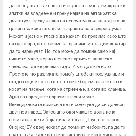
да го спуштат, како што ги спуштаат сите демократски
алатки на владеење и преку најава на автократска
диктатура, преку најава на непочитување на волјата на
граѓаните, како што веќе направија со референдумот.
Можат и јасно и гласно да кажат- ќе правиме како што
ни одговара, што сакаме ќе правиме и тоа демократија
да го нарекуват. Но, тоа може да помине само кај
нивното мало, верно и слепо партиско ,вазалско
членство, да не речам стадо. И кај другите исто.
Простете, но разликата помеѓу штабски послушници и
стадо овци е во тоа што вторите барем знаат кога ги
носат на пасење, кога на стрижење, а кога во кланица.
Ај,па за наредните парламентарни може
Венецијанската комисија ќе ги советува да си донесат
друг,нов народ. Затоа што овој чијашто волја не ја
почитуваат ќе ги бојкотира и тогаш. Друг, нов народ.
Оној кој ЕУ едвај чекаат да поминат изборите, па да го
вратат тука, каде што ги регистрирале како мигранти, а