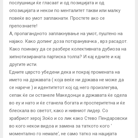
послушници ќе гласаат и од позицијата и од
опозицијата и некои по менталитет такви или малку
повеќе во умот заплакнати. Простете ако се
препознаете!
А, пропагандното заплакнување на умот, пуштено на
најако. Како допинг доза потхранувачка , врз расадот.
Како поинаку да се разбере колективната дубиоза на
хипнотизираната партиска толпа? И кај едните и кај
другите исти.
Едните цврсто убедени дека и покрај промената на
името на државата ( која веќе ни држава не може да
се нарече ) и идентитетот кој од него произлегува,
сепак ќе си останеле Македонци а државата ќе одела
во еу и нато и ќе станела богата и просперитетна и ќе
блескала во светот, како и нивниот лидер. Со
храбриот херој Зоќо и со лик како Стево Пендаровски
во кого некои видоа и замена за таткото кого ‘
моментално го немале‘, не само татко на нацијата