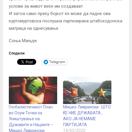
услови за живот веќе им создаваат.
И затоа само преку бојкот ќе може да падне ова
куртомуртовска послушна партизирана штабскодонска
матрица на однесување.
Соња Манџук
Сподели
Telegram
Глобалистичкиот План
Мишко Ливрински : ШТО
во Осум Точки за
ЌЕ НИЕ ДРЖАВАТА ,
Уништување на
АКО ЈА НЕМАМЕ
Државите и Нациите –
ПАРТИЈАТА
Мишкo Ливрински
14/03/2020