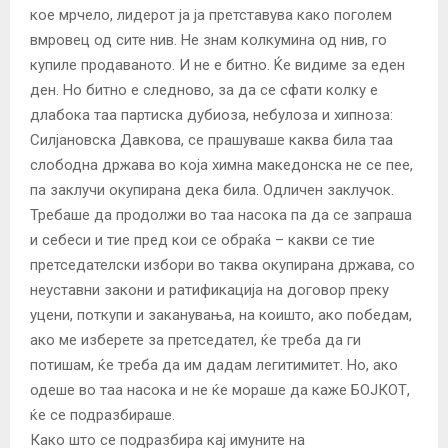
кое мрчело, лидерот ја ја претставува како поголем
вмровец од сите нив. Не знам колкумина од нив, го
купиле продаваното. И не е битно. Ќе видиме за еден
ден. Но битно е следново, за да се сфати колку е
длабока таа партиска дубиоза, небулоза и хипноза:
Силјановска Давкова, се прашуваше каква била таа
слободна држава во која химна македонска не се пее,
па заклучи окупирана дека била. Одличен заклучок.
Требаше да продолжи во таа насока па да се запраша
и себеси и тие пред кои се обраќа – какви се тие
претседателски избори во таква окупирана држава, со
неуставни закони и ратификација на договор преку
уцени, поткупи и заканувања, на коишто, ако победам,
ако ме изберете за претседател, ќе треба да ги
потишам, ќе треба да им дадам легитимитет. Но, ако
одеше во таа насока и не ќе мораше да каже БОЈКОТ,
ќе се подразбираше.
Како што се подразбира кај имуните на