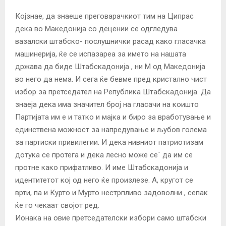
Којзнае, да знаеше преговарачкиот тим на Ципрас
дека во Македонија со децении се одгледува
вазалски штабско- послушнички расад како гласачка
машинерија, ќе се испазареа за името на нашата
држава да биде Штабскадонија , ни М од Македонија
во него да нема. И сега ќе бевме пред кристално чист
избор за претседател на Република Штабскадонија. Да
знаеја дека има значител број на гласачи на коишто
Партијата им е и татко и мајка и биро за вработување и
единствена можност за напредување и љубов голема
за партиски привилегии. И дека нивниот патриотизам
дотука се протега и дека лесно може се` да им се
протне како прифатливо. И име Штабскадонија и
идентитетот кој од него ќе произлезе. А, кругот се
врти, па и Курто и Мурто нестрпливо задоволни , сепак
ќе го чекаат својот ред.
Ионака на овие претседателски избори само штабски