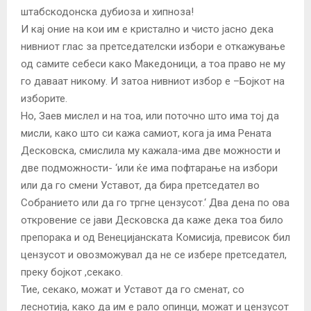
штабскодонска дубиоза и хипноза!
И кај оние на кои им е кристално и чисто јасно дека
нивниот глас за претседателски избори е откажување
од самите себеси како Македоници, а тоа право не му
го даваат никому. И затоа нивниот избор е –Бојкот на
изборите.
Но, Заев мислел и на тоа, или поточно што има тој да
мисли, како што си кажа самиот, кога ја има Рената
Десковска, смислила му кажала-има две можности и
две подможности- ‘или ќе има пофтарање на избори
или да го смени Уставот, да бира претседател во
Собранието или да го тргне цензусот.‘ Два дена по ова
откровение се јави Десковска да каже дека тоа било
препорака и од Венецијанската Комисија, превисок бил
цензусот и овозможувал да не се избере претседател,
преку бојкот ,секако.
Тие, секако, можат и Уставот да го сменат, со
леснотија, како да им е рало опинци, можат и цензусот