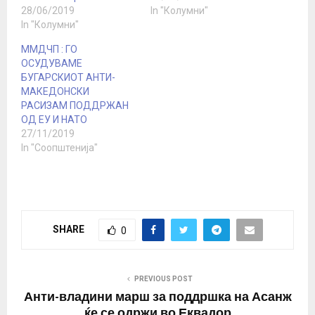
28/06/2019
In "Колумни"
In "Колумни"
ММДЧП : ГО
ОСУДУВАМЕ
БУГАРСКИОТ АНТИ-
МАКЕДОНСКИ
РАСИЗАМ ПОДДРЖАН
ОД ЕУ И НАТО
27/11/2019
In "Соопштенија"
SHARE
0
PREVIOUS POST
Анти-владини марш за поддршка на Асанж
ќе се одржи во Еквадор