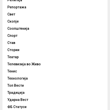
Религија
Репортажа
Свет
Скопје
Соопштенија
Спорт
Став
Стории
Театар
Телевизија во Живо
Тенис
Технологија
Топ Вести
Традиција
Ударна Вест
ФБ Статуси