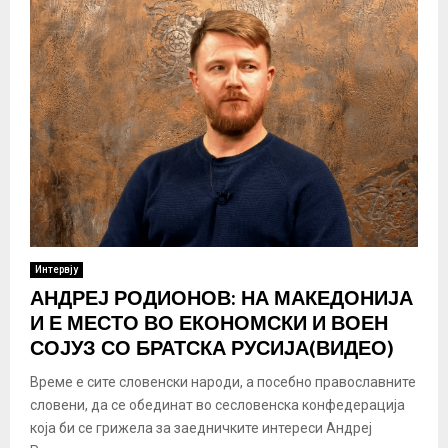
Интервју
АНДРЕЈ РОДИОНОВ: НА МАКЕДОНИЈА
И Е МЕСТО ВО ЕКОНОМСКИ И ВОЕН
СОЈУЗ СО БРАТСКА РУСИЈА(ВИДЕО)
Време е сите словенски народи, а посебно православните
словени, да се обединат во сесловенска конфедерација
која би се грижела за заедничките интереси Андреј