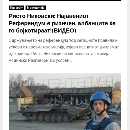
Интервју
Македонија
Ристо Никовски: Најавениот
Референдум е ризичен, албанците ќе
го бојкотираат!(ВИДЕО)
Одржувањето на референдум под сегашните правила и
услови е невозможна мисија, изјави познатиот дипломат
од кариера Ристо Никовски во синоќешната емисија
Родински Разговори. Во услови...