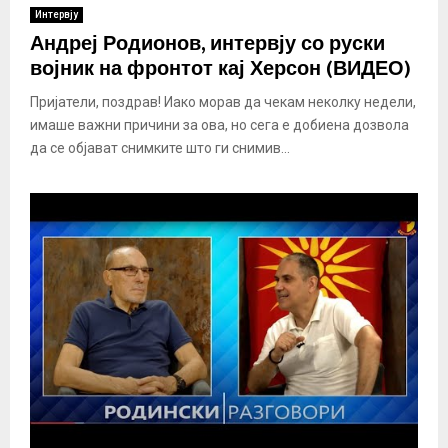
Интервју
Андреј Родионов, интервју со руски
војник на фронтот кај Херсон (ВИДЕО)
Пријатели, поздрав! Иако морав да чекам неколку недели,
имаше важни причини за ова, но сега е добиена дозвола
да се објават снимките што ги снимив...