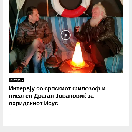
Интервју
Интервју со српскиот филозоф и
писател Драган Јовановиќ за
охридскиот Исус
...