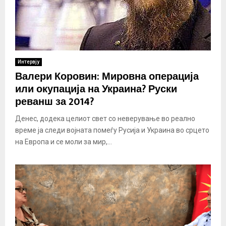
Интервју
Валери Коровин: Мировна операција
или окупација на Украина? Руски
реванш за 2014?
Денес, додека целиот свет со неверување во реално
време ја следи војната помеѓу Русија и Украина во срцето
на Европа и се моли за мир,...