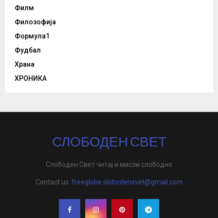
Филм
Филозофија
Формула1
Фудбал
Храна
ХРОНИКА
СЛОБОДЕН СВЕТ
Слободен Свет читај и мисли слободно
Contact us:
freeglobe.slobodensvet@gmail.com