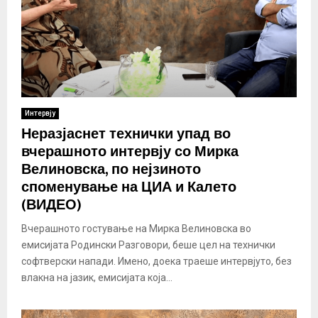
Интервју
Неразјаснет технички упад во
вчерашното интервју со Мирка
Велиновска, по нејзиното
споменување на ЦИА и Калето
(ВИДЕО)
Вчерашното гостување на Мирка Велиновска во
емисијата Родински Разговори, беше цел на технички
софтверски напади. Имено, доека траеше интервјуто, без
влакна на јазик, емисијата која...