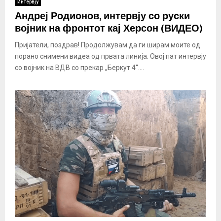
Интервју
Андреј Родионов, интервју со руски
војник на фронтот кај Херсон (ВИДЕО)
Пријатели, поздрав! Продолжувам да ги ширам моите од
порано снимени видеа од првата линија. Овој пат интервју
со војник на ВДВ со прекар „Беркут 4“....