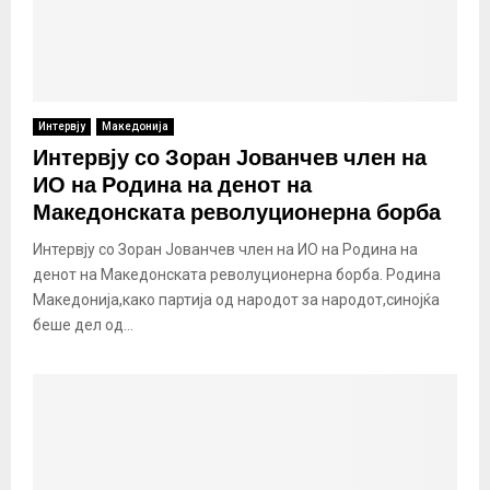
Интервју
Македонија
Интервју со Зоран Јованчев член на
ИО на Родина на денот на
Македонската револуционерна борба
Интервју со Зоран Јованчев член на ИО на Родина на
денот на Македонската револуционерна борба. Родина
Македонија,како партија од народот за народот,синојќа
беше дел од...