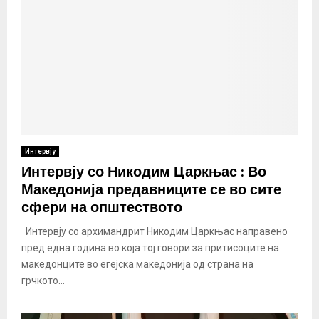
Интервју
Интервју со Никодим Царкњас : Во
Македонија предавниците се во сите
сфери на општеството
Интервју со архимандрит Никодим Царкњас направено
пред една година во која тој говори за притисоците на
македонците во егејска македонија од страна на
грчкото...