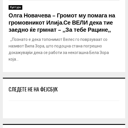
Култура
Олга Новачева – Громот му помага на
громовникот Илија.Се ВЕЛИ дека тие
заедно ќе грмнат – ,,За тебе Рацине,,
,,Познато е дека топонимот Велес го поврзуваат со
називот Вила Зора, што подоцна стана погрешно
докажувајќи дека се работи за некогашна Бела Зора
која...
СЛЕДЕТЕ НЕ НА ФЕЈСБУК