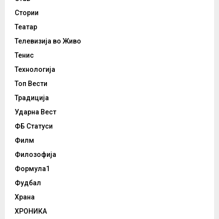
Стории
Театар
Телевизија во Живо
Тенис
Технологија
Топ Вести
Традиција
Ударна Вест
ФБ Статуси
Филм
Филозофија
Формула1
Фудбал
Храна
ХРОНИКА