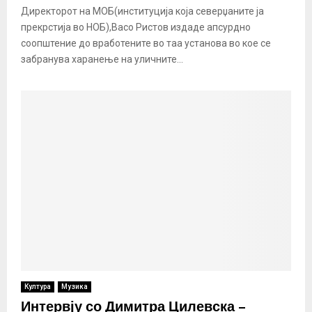
Директорот на МОБ(институција која северџаните ја
прекрстија во НОБ),Васо Ристов издаде апсурдно
соопштение до вработените во таа установа во кое се
забранува харанење на уличните...
Култура
Музика
Интервју со Димитра Цилевска –