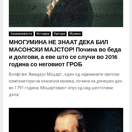
Занимливости
Историја
Култура
Музика
МНОГУМИНА НЕ ЗНААТ ДЕКА БИЛ
МАСОНСКИ МАЈСТОР! Почина во беда
и долгови, а еве што се случи во 2016
година со неговиот ГРОБ
Волфганг Амадеус Моцарт , еден од најважните светски
композитори на класична музика, почина на денешен ден
во 1791 година. Моцартовиот опус од над шестотини
дела...