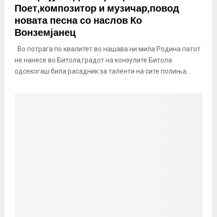
Поет,композитор и музичар,повод
новата песна со наслов Ко
Вонземјанец
Во потрага по квалитет во нашава ни мила Родина патот
не нанесе во Битола,градот на конзулите.Битола
одсекогаш била расадник за таленти на сите полиња...