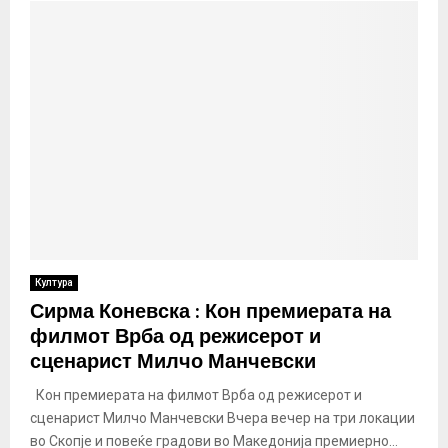
Култура
Сирма Коневска : Кон премиерата на
филмот Врба од режисерот и
сценарист Милчо Манчевски
Кон премиерата на филмот Врба од режисерот и
сценарист Милчо Манчевски Вчера вечер на три локации
во Скопје и повеќе градови во Македонија премиерно...