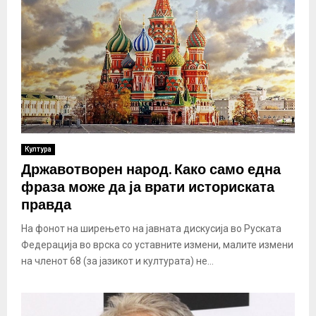
Култура
Државотворен народ. Како само една
фраза може да ја врати историската
правда
На фонот на ширењето на јавната дискусија во Руската
Федерација во врска со уставните измени, малите измени
на членот 68 (за јазикот и културата) не...