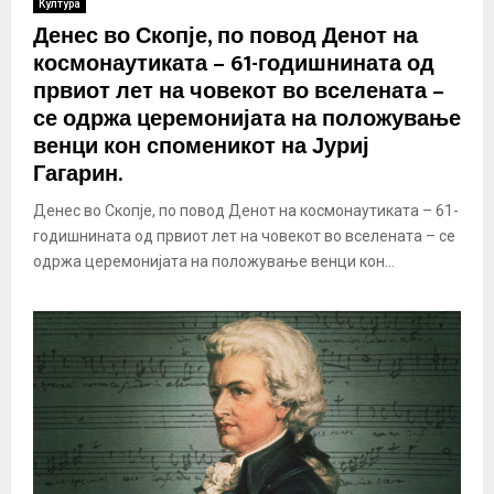
Култура
Денес во Скопје, по повод Денот на
космонаутиката – 61-годишнината од
првиот лет на човекот во вселената –
се одржа церемонијата на положување
венци кон споменикот на Јуриј
Гагарин.
Денес во Скопје, по повод Денот на космонаутиката – 61-
годишнината од првиот лет на човекот во вселената – се
одржа церемонијата на положување венци кон...