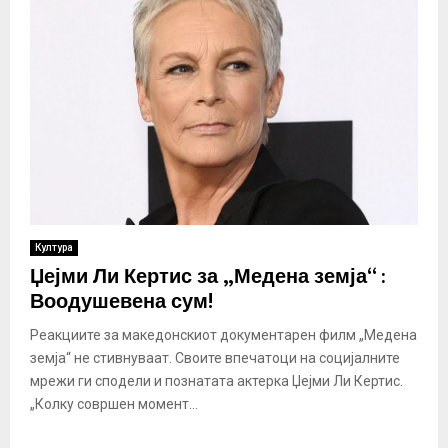
Култура
Џејми Ли Кертис за „Медена земја“ :
Воодушевена сум!
Реакциите за македонскиот документарен филм „Медена
земја“ не стивнуваат. Своите впечатоци на социјалните
мрежи ги сподели и познатата актерка Џејми Ли Кертис.
„Колку совршен момент...