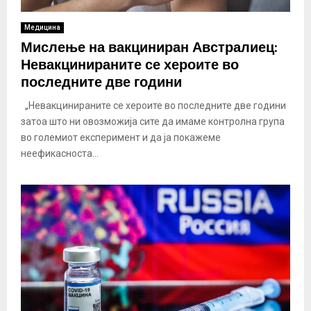
Медицина
Мислење на вакциниран Австралиец:
Невакцинираните се хероите во
последните две години
„Невакцинираните се хероите во последните две години
затоа што ни овозможија сите да имаме контролна група
во големиот експеримент и да ја покажеме
неефикасноста...