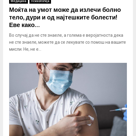
Медицина
Психологија
Моќта на умот може да излечи болно
тело, дури и од најтешките болести!
Еве како…
Во случај да не сте знаеле, а голема е веројатноста дека
не сте знаеле, можете да се лекувате со помош на вашите
мисли. Не, не е...