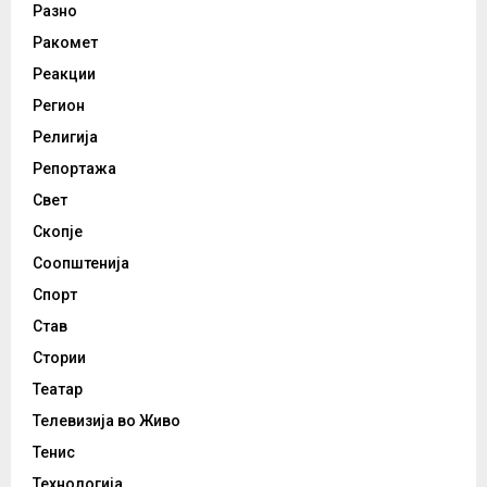
Разно
Ракомет
Реакции
Регион
Религија
Репортажа
Свет
Скопје
Соопштенија
Спорт
Став
Стории
Театар
Телевизија во Живо
Тенис
Технологија