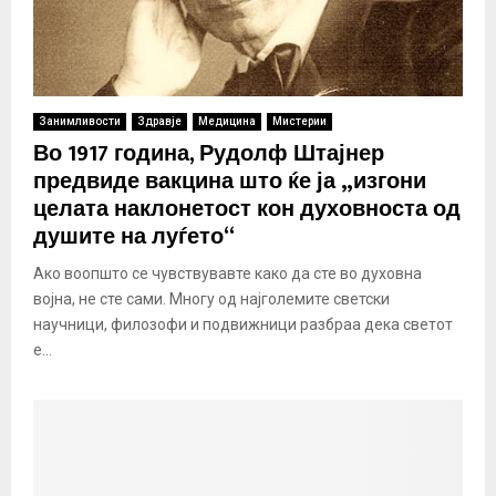
Занимливости
Здравје
Медицина
Мистерии
Во 1917 година, Рудолф Штајнер
предвиде вакцина што ќе ја „изгони
целата наклонетост кон духовноста од
душите на луѓето“
Ако воопшто се чувствувавте како да сте во духовна
војна, не сте сами. Многу од најголемите светски
научници, филозофи и подвижници разбраа дека светот
е...