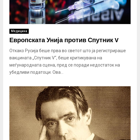
Медицина
Европската Унија против Спутник V
Откако Русија беше прва во светот што ја регистрираше
вакцината „Спутник V“, беше критикувана на
меѓународната сцена, пред се поради недостаток на
убедливи податоци. Ова...