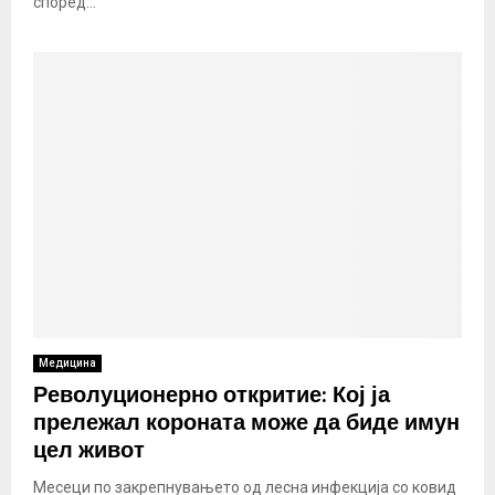
според...
Медицина
Револуционерно откритие: Кој ја
прележал короната може да биде имун
цел живот
Месеци по закрепнувањето од лесна инфекција со ковид