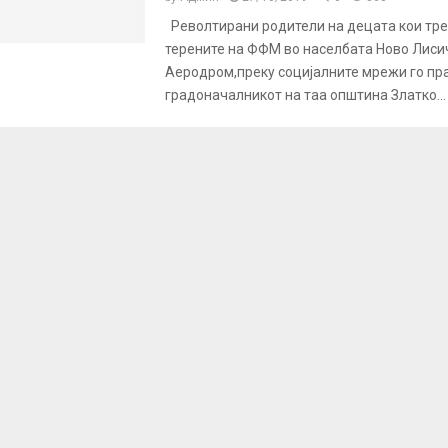
Револтирани родители на децата кои тре
терените на ФФМ во населбата Ново Лиси
Аеродром,преку социјалните мрежи го пр
градоначалникот на таа општина Златко...