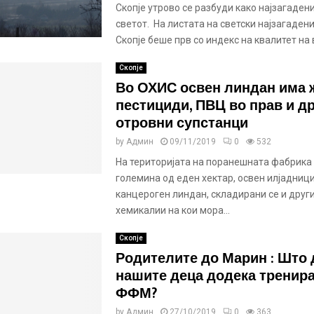
Скопје утрово се разбуди како најзагаден
светот. На листата на светски најзагаден
Скопје беше прв со индекс на квалитет на в
Скопје
Во ОХИС освен линдан има 
пестициди, ПВЦ во прав и д
отровни супстанци
by
Админ
09/11/2019
0
532
На територијата на поранешната фабрика
големина од еден хектар, освен илјадниц
канцероген линдан, складирани се и друг
хемикалии на кои мора...
Скопје
Родителите до Марин : Што
нашите деца додека тренира
ФФМ?
by
Админ
27/10/2019
0
363