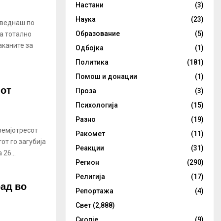
Настани
(3)
Наука
(23)
 веднаш по
Образование
(5)
на тотално
аканите за
Одбојка
(1)
Политика
(181)
Помош и донации
(1)
иот
Проза
(3)
Психологија
(15)
Разно
(19)
земјотресот
Ракомет
(11)
от го загубија
Реакции
(31)
26...
Регион
(290)
Религија
(17)
рад во
Репортажа
(4)
Свет
(2,888)
Скопје
(9)