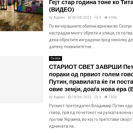
Гејт стар година тоне ко Тит
(ВИДЕО)
by
Админ
30/08/2022
0
6996
По вечерашните обилни врнежи во Скопје 
настрадаа многу објекти и улици, се потв
дека објектите изградени пред неколку д
далеку поквалитетни...
Скопје
СТАРИОТ СВЕТ ЗАВРШИ Пет
пораки од првиот голем гов
Путин, правилата ќе ги пост
овие земји, доаѓа нова ера 
by
Админ
18/06/2022
0
1850
Рускиот претседател Владимир Путин од
говор, прв од почетокот на руската воена
против Украина, во кој го претстави својот
иднината на...