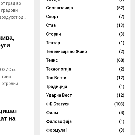
иот град во
Соопштенија
(52)
и градови
Спорт
(7)
оздухот од...
Став
(13)
Стории
(3)
жива,
руги
Театар
(1)
Телевизија во Живо
(2)
Тенис
(60)
Технологија
(2)
 ОХИС со
и тони
Топ Вести
(12)
и отровни
Традиција
(1)
Ударна Вест
(12)
ФБ Статуси
(103)
 дишат
Филм
(4)
ат на
Филозофија
(1)
Формула1
(3)