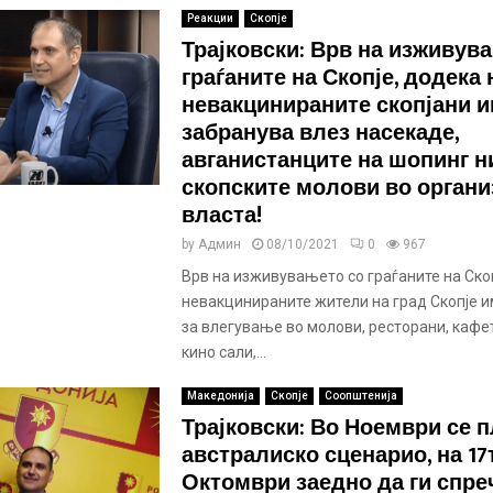
Реакции
Скопје
Трајковски: Врв на изживув
граѓаните на Скопје, додека 
невакцинираните скопјани и
забранува влез насекаде,
авганистанците на шопинг н
скопските молови во органи
власта!
by
Админ
08/10/2021
0
967
Врв на изживувањето со граѓаните на Ско
невакцинираните жители на град Скопје 
за влегување во молови, ресторани, кафет
кино сали,...
Македонија
Скопје
Соопштенија
Трајковски: Во Ноември се 
австралиско сценарио, на 17
Октомври заедно да ги спр