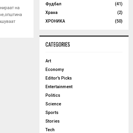
Фудбал
(41)
нираат на
Храна
(2)
че,општина
ХРОНИКА
(50)
ашуваат
CATEGORIES
Art
Economy
Editor's Picks
Entertainment
Politics
Science
Sports
Stories
Tech