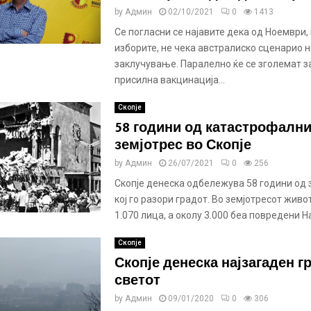
by
Админ
02/10/2021
0
1413
Се погласни се најавите дека од Ноември,
изборите, не чека австралиско сценарио 
заклучување. Паралелно ќе се зголемат з
присилна вакцинација...
Скопје
58 години од катастрофалн
земјотрес во Скопје
by
Админ
26/07/2021
0
256
Скопје денеска одбележува 58 години од 
кој го разори градот. Во земјотресот живот
1.070 лица, а околу 3.000 беа повредени На 
Скопје
Скопје денеска најзагаден г
светот
by
Админ
09/01/2020
0
306