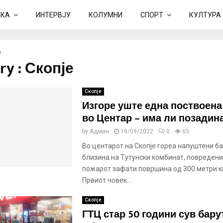
ИКА
ИНТЕРВЈУ
КОЛУМНИ
СПОРТ
КУЛТУРА
е
ry : Скопје
Скопје
Изгоре уште една поствоена
во Центар – има ли позадин
by
Админ
19/09/2022
0
65
Во центарот на Скопје гореа напуштени б
близина на Тутунски комбинат, повредени
пожарот зафати површина од 300 метри к
Првиот човек...
Скопје
ГТЦ стар 50 години сув бару