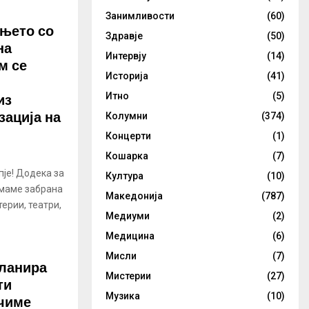
Занимливости
(60)
ањето со
Здравје
(50)
на
Интервју
(14)
м се
Историја
(41)
из
Итно
(5)
зација на
Колумни
(374)
Концерти
(1)
Кошарка
(7)
пје! Додека за
Култура
(10)
имаме забрана
Македонија
(787)
ерии, театри,
Медиуми
(2)
Медицина
(6)
Мисли
(7)
планира
Мистерии
(27)
ти
Музика
(10)
ечиме