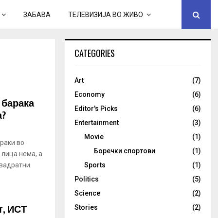
ЗАБАВА
ТЕЛЕВИЗИЈА ВО ЖИВО
CATEGORIES
Art
(7)
Economy
(6)
 барака
Editor's Picks
(6)
а?
Entertainment
(3)
Movie
(1)
араки во
Боречки спортови
(1)
 лица нема, а
вадратни.
Sports
(1)
Politics
(5)
Science
(2)
т, ИСТ
Stories
(2)