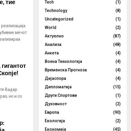
, тие
Tech
(1)
Technology
(8)
Uncategorized
(1)
 реализација
World
(2)
губивме мечот
Актуелно
(87)
реализираа
Анализа
(48)
Анкета
(4)
Воена Технологија
(4)
 гигантот
Временска Прогноза
(4)
Скопје!
Дијаспора
(4)
Дипломатија
(15)
ите Вадар
Други Спортови
(1)
раз, но и со
Духовност
(2)
Европа
(90)
р:
Екологија
(2)
ја
Економија
(45)