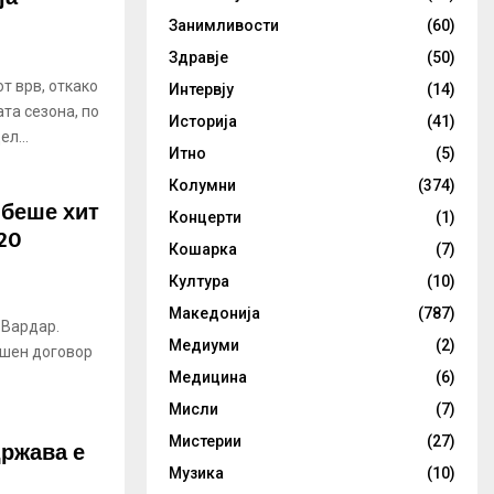
Занимливости
(60)
Здравје
(50)
т врв, откако
Интервју
(14)
та сезона, по
Историја
(41)
л...
Итно
(5)
Колумни
(374)
 беше хит
Концерти
(1)
20
Кошарка
(7)
Култура
(10)
Македонија
(787)
 Вардар.
Медиуми
(2)
ишен договор
Медицина
(6)
Мисли
(7)
Мистерии
(27)
држава е
Музика
(10)