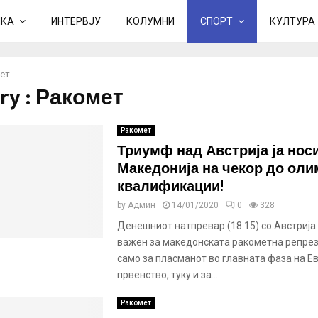
ИКА
ИНТЕРВЈУ
КОЛУМНИ
СПОРТ
КУЛТУРА
ет
ry : Ракомет
Ракомет
Триумф над Австрија ја нос
Македонија на чекор до ол
квалификации!
by
Админ
14/01/2020
0
328
Денешниот натпревар (18.15) со Австрија
важен за македонската ракометна репрез
само за пласманот во главната фаза на Е
првенство, туку и за...
Ракомет