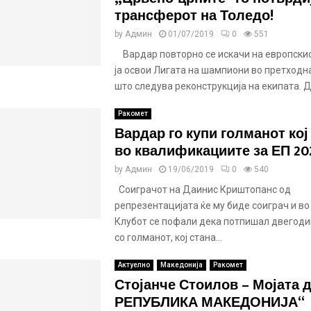
трансферот на Толедо!
by
Админ
01/07/2019
0
551
Вардар повторно се искачи на европскио
ја освои Лигата на шампиони во претходна
што следува реконструкција на екипата. Де
Ракомет
Вардар го купи голманот кој
во квалификациите за ЕП 20
by
Админ
19/06/2019
0
540
Соиграчот на Даинис Криштопанс од
репрезентацијата ќе му биде соиграч и во
Клубот се пофали дека потпишал двегод
со голманот, кој стана...
Актуелно
Македонија
Ракомет
Стојанче Стоилов – Мојата 
РЕПУБЛИКА МАКЕДОНИЈА“