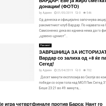
ВАРДАР: Еве ја жиро сметкат
донации! (ФОТО)
by
Админ
01/05/2019
0
546
Од денеска и официјално започнува акција
ракометниот клуб Вардар. По најавата на 
Самсоненко дека во иднина нема да го ф
„црвено-црниот“...
Ракомет
ЗАВРШНИЦА ЗА ИСТОРИЈАТ
Вардар со залиха од +8 ќе п
Сегед!
by
Админ
25/04/2019
0
702
Десет минути експлозија во Скопје во кои
победи со осум гола над МОЛ Пик Сегед 31:
Беше 23:21 во 49. минута,...
ќе игра четвртфинале против Барса: Нант го