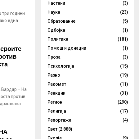
Настани
(3)
Наука
(23)
о три години
како една
Образование
(5)
Одбојка
(1)
Политика
(181)
хероите
Помош и донации
(1)
против
Проза
(3)
ста
Психологија
(15)
Разно
(19)
Ракомет
(11)
.Вардар – На
Реакции
(31)
носта против
Регион
(290)
 државава
Религија
(17)
Репортажа
(4)
Свет
(2,888)
НА
Скопје
(9)