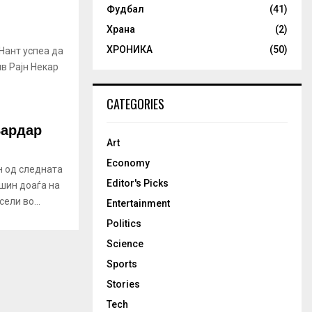
Фудбал
(41)
Храна
(2)
ХРОНИКА
(50)
Нант успеа да
ив Рајн Некар
CATEGORIES
Вардар
Art
Economy
н од следната
Editor's Picks
ишин доаѓа на
ели во...
Entertainment
Politics
Science
Sports
Stories
Tech