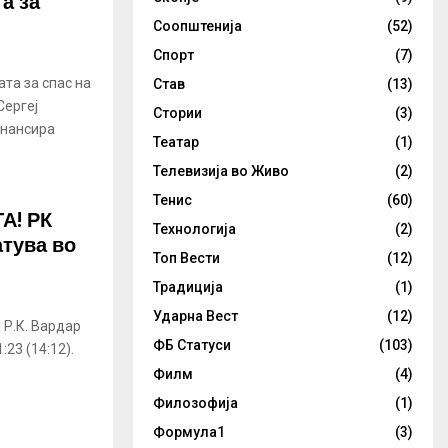
а за
Соопштенија
(52)
Спорт
(7)
та за спас на
Став
(13)
Сергеј
Стории
(3)
инансира
Театар
(1)
Телевизија во Живо
(2)
Тенис
(60)
А! РК
Технологија
(2)
атува во
Топ Вести
(12)
Традиција
(1)
Ударна Вест
(12)
 Р.К. Вардар
ФБ Статуси
(103)
23 (14:12).
Филм
(4)
Филозофија
(1)
Формула1
(3)