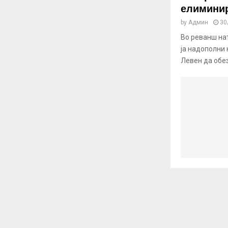
елиминир
by
Админ
30
Во реванш на
ја надополни 
Левен да обез