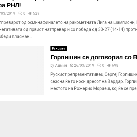
а РНЛ!
/03/2019
0
529
тпреварот од осминафиналето на ракометната Лига на шампиони, 
негативата од првиот натпревар и со победа од 30-27 (14-14) прот
беди пласман...
Ракомет
Горпишин се договорил со 
by
Админ
26/03/2019
0
698
Рускиот репрезентативец Сергеј Горпиши
сезона ќе го носи дресот на Вардар. Горп
местото на Рожерио Мораеш, кој ќе се прес