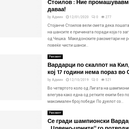
Стоилов : Ние промашувавме
даваа!
by
Админ
12/01/2020
0
277
Стојанче Стоилов вели смета дека лошата
на шансите е причината поради која го за
од Чешка. Македонските ракометари не 
повеќе чисти шанси...
Ракомет
Вардарци по скалпот на Кил,
кој 17 години нема пораз во 
by
Админ
12/10/2019
0
521
Во четвртото коло од Лигата на шампион
влегува како една од ретките екипи без по
максимален број победи. По дуелот со...
Ракомет
Се гради шампионски Варда
„Црвено-црните“ го потврди