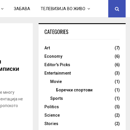
ЗАБАВА
ТЕЛЕВИЗИЈА ВО ЖИВО
CATEGORIES
Art
(7)
Economy
(6)
и
Editor's Picks
(6)
имписки
Entertainment
(3)
Movie
(1)
Боречки спортови
(1)
 е многу
Sports
(1)
ентација не
вропското
Politics
(5)
Science
(2)
Stories
(2)