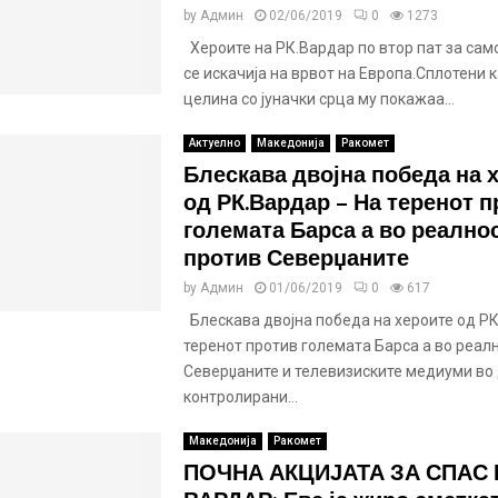
by
Админ
02/06/2019
0
1273
Хероите на РК.Вардар по втор пат за сам
се искачија на врвот на Европа.Сплотени 
целина со јуначки срца му покажаа...
Актуелно
Македонија
Ракомет
Блескава двојна победа на 
од РК.Вардар – На теренот 
големата Барса а во реално
против Северџаните
by
Админ
01/06/2019
0
617
Блескава двојна победа на хероите од РК
теренот против големата Барса а во реал
Северџаните и телевизиските медиуми во
контролирани...
Македонија
Ракомет
ПОЧНА АКЦИЈАТА ЗА СПАС 