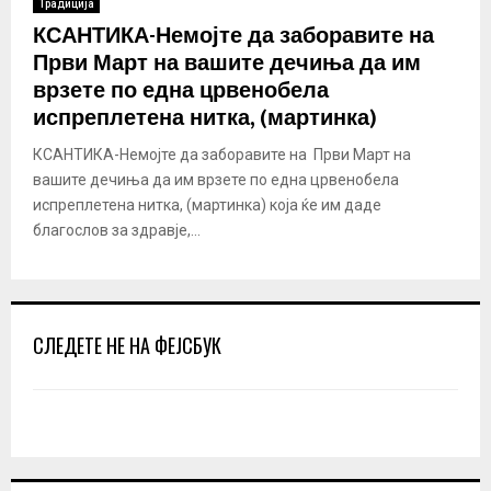
Традиција
КСАНТИКА-Немојте да заборавите на
Први Март на вашите дечиња да им
врзете по една црвенобела
испреплетена нитка, (мартинка)
КСАНТИКА-Немојте да заборавите на Први Март на
вашите дечиња да им врзете по една црвенобела
испреплетена нитка, (мартинка) која ќе им даде
благослов за здравје,...
СЛЕДЕТЕ НЕ НА ФЕЈСБУК