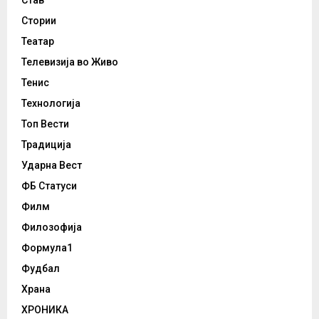
Стории
Театар
Телевизија во Живо
Тенис
Технологија
Топ Вести
Традиција
Ударна Вест
ФБ Статуси
Филм
Филозофија
Формула1
Фудбал
Храна
ХРОНИКА