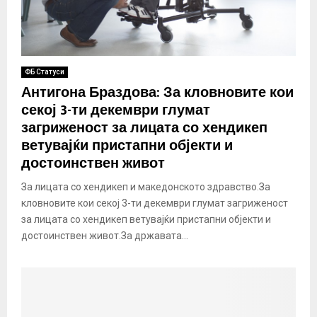
ФБ Статуси
Антигона Браздова: За кловновите кои
секој 3-ти декември глумат
загриженост за лицата со хендикеп
ветувајќи пристапни објекти и
достоинствен живот
За лицата со хендикеп и македонското здравство.За
кловновите кои секој 3-ти декември глумат загриженост
за лицата со хендикеп ветувајќи пристапни објекти и
достоинствен живот.За државата...