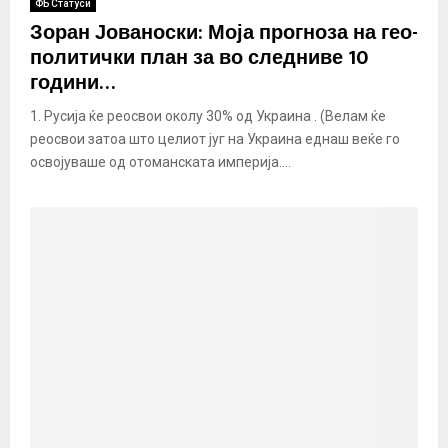
ФБ Статуси
Зоран Јованоски: Моја прогноза на гео-
политички план за во следниве 10
години…
1. Русија ќе реосвои околу 30% од Украина . (Велам ќе
реосвои затоа што целиот југ на Украина еднаш веќе го
освојуваше од отоманската империја....