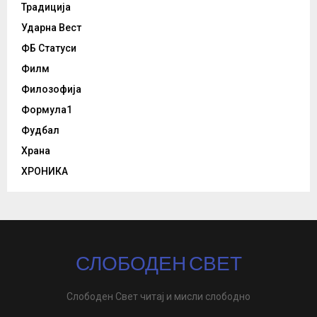
Традиција
Ударна Вест
ФБ Статуси
Филм
Филозофија
Формула1
Фудбал
Храна
ХРОНИКА
СЛОБОДЕН СВЕТ
Слободен Свет читај и мисли слободно