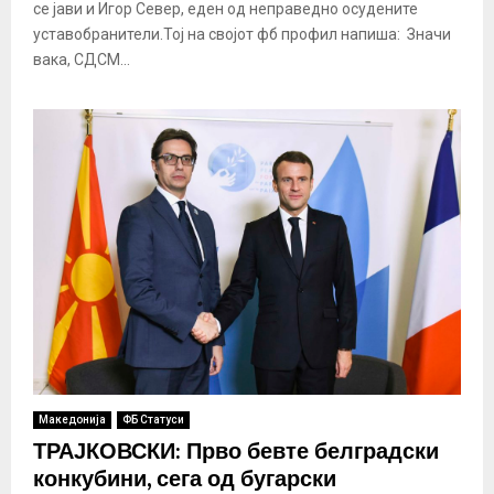
се јави и Игор Север, еден од неправедно осудените
уставобранители.Тој на својот фб профил напиша: Значи
вака, СДСМ...
Македонија
ФБ Статуси
ТРАЈКОВСКИ: Прво бевте белградски
конкубини, сега од бугарски