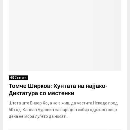
ФБ Статуси
Томче Ширков: Хунтата на најјако-
Диктатура со местенки
Штета што Енвер Хоџа не е жив, да честита.Некаде пред
50 год. Каплан Бурович на народен собир одржал говор
дека не мора луѓето да носат...