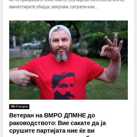
амнестирате убијци, ѕверови, сатрапи кои...
ФБ Статуси
Ветеран на ВМРО ДПМНЕ до
раководството: Вие сакате да ја
срушите партијата ние ќе ви