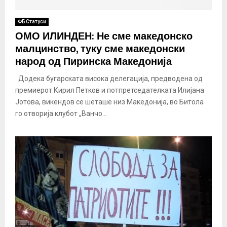
ФБ Статуси
ОМО ИЛИНДЕН: Не сме македонско
малцинство, туку сме македонски
народ од Пиринска Македонија
Додека бугарската висока делегација, предводена од
премиерот Кирил Петков и потпретседателката Илијана
Јотова, викендов се шеташе низ Македонија, во Битола
го отворија клубот „Ванчо...