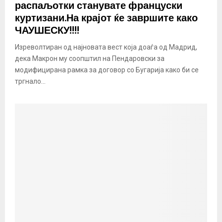
распаљотки станувате француски
куртизани.На крајот ќе завршите како
ЧАУШЕСКУ!!!!
Изреволтиран од најновата вест која доаѓа од Мадрид,
дека Макрон му соопштил на Пендаровски за
модифицирана рамка за договор со Бугарија како би се
тргнало...