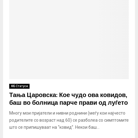
ФБ Статуси
Тања Царовска: Кое чудо ова ковидов,
баш во болница парче прави од луѓето
Многу мои пријатели и нивни роднини (меѓу кои најчесто
родителите со возраст над 60) се разболеа со симптомите
што се припишуваат на “ковид”. Некои баш...