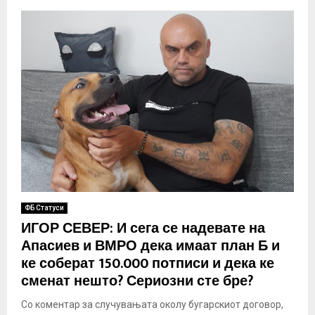
ФБ Статуси
ИГОР СЕВЕР: И сега се надевате на
Апасиев и ВМРО дека имаат план Б и
ке соберат 150.000 потписи и дека ке
сменат нешто? Сериозни сте бре?
Со коментар за случувањата околу бугарскиот договор,