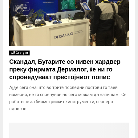
ФБ Статуси
Скандал, Бугарите со нивен хардвер
преку фирмата Дермалог, ќе ни го
спроведуваат престојниот попис
Ајде сега она што во трите последни постови го таев
намерно, не го спречував но сега можам да напишам…Се
работеше за биометриските инструменти, серверот
односно...