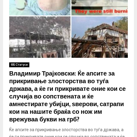
ФБ Статуси
Владимир Трајковски: Ќе апсите за
прикривање злосторства во туѓа
држава, а ќе ги прикривате оние кои се
случија во сопствената и ќе
амнестирате убијци, ѕверови, сатрапи
кои на нашите браќа со нож им
врежуваа букви на грб?
Ќе апсите за прикривање злосторства во туѓа држава, а
ќе ги прикривате оние кои се случија во сопствената и ќе