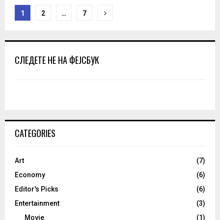
Posts
1
2
…
7
pagination
СЛЕДЕТЕ НЕ НА ФЕЈСБУК
CATEGORIES
Art
(7)
Economy
(6)
Editor's Picks
(6)
Entertainment
(3)
Movie
(1)