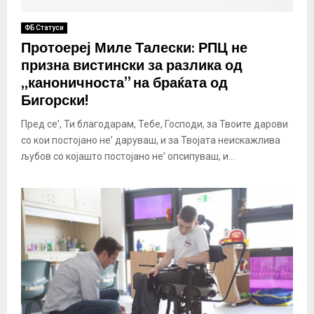
ФБ Статуси
Протоереј Миле Талески: РПЦ не
призна вистински за разлика од
,,каноничноста” на браќата од
Бигорски!
Пред се’, Ти благодарам, Тебе, Господи, за Твоите дарови
со кои постојано не’ даруваш, и за Твојата неискажлива
љубов со којашто постојано не’ опсипуваш, и...