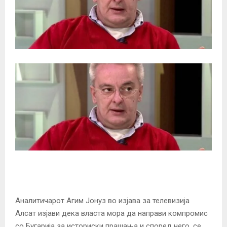
Аналитичарот Агим Јонуз во изјава за телевизија
Алсат изјави дека власта мора да направи компромис
со Бугарија за историски прашања и според него, се