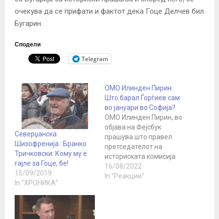
очекува да се прифати и фактот дека Гоце Делчев бил
Бугарин.
Сподели
Telegram
ОМО Илинден Пирин:
Што барал Ѓорѓиев сам
во јануари во Софија?
ОМО Илинден Пирин, во
објава на Фејсбук
Северџанска
прашува што правел
Шизофренија : Бранко
претседателот на
Тричковски: Кому му е
историската комисија
гајле за Гоце, бе!
Драги Ѓоргиев сам во
16/08/2022
15/09/2019
Софија, без другите
In "Реакции"
In "ХРОНИКА"
членови на комисијата.
„Зошто во јануари 2022
со делегацијата на
владата на СДС во