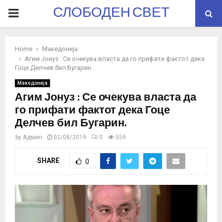
СЛОБОДЕН СВЕТ
PRIMARY
MENU
Home
Македонија
Агим Јонуз : Се очекува власта да го прифати фактот дека
Гоце Делчев бил Бугарин.
Македонија
Агим Јонуз : Се очекува власта да
го прифати фактот дека Гоце
Делчев бил Бугарин.
by
Админ
02/08/2019
0
559
SHARE
0