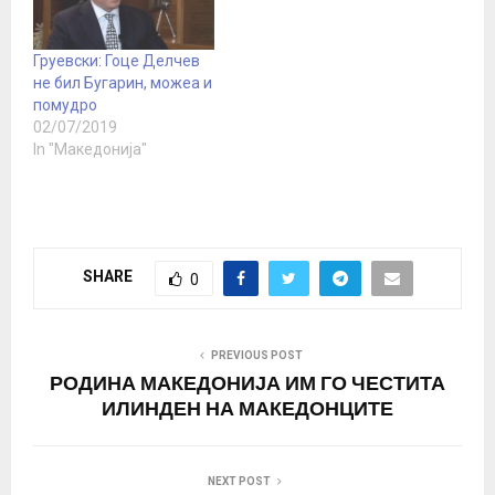
Софија отпатува само
претседателот на
комисијата Драги
Груевски: Гоце Делчев
Ѓоргиев, и што
не бил Бугарин, можеа и
разговараше зад
помудро
затворени врати со…
02/07/2019
In "Македонија"
SHARE
0
PREVIOUS POST
РОДИНА МАКЕДОНИЈА ИМ ГО ЧЕСТИТА
ИЛИНДЕН НА МАКЕДОНЦИТЕ
NEXT POST