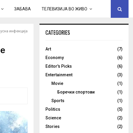
ЗАБАВА
ТЕЛЕВИЗИЈА ВО ЖИВО
CATEGORIES
усна инфекција
 е
Art
(7)
Economy
(6)
Editor's Picks
(6)
Entertainment
(3)
Movie
(1)
Боречки спортови
(1)
Sports
(1)
Politics
(5)
Science
(2)
Stories
(2)