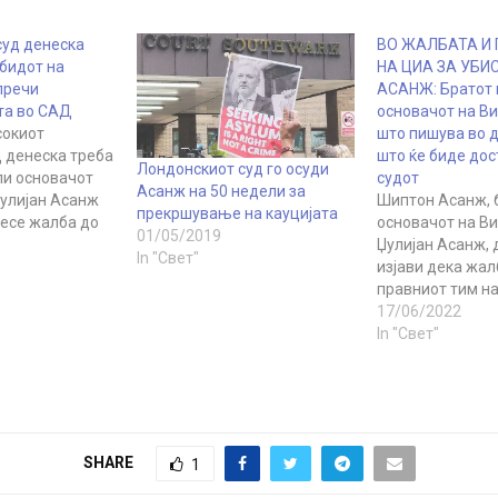
суд денеска
ВО ЖАЛБАТА И
обидот на
НА ЦИА ЗА УБИ
пречи
АСАНЖ: Братот 
та во САД
основачот на Ви
сокиот
што пишува во 
д денеска треба
што ќе биде дос
Лондонскиот суд го осуди
ли основачот
судот
Асанж на 50 недели за
Џулијан Асанж
Шиптон Асанж, 
прекршување на кауцијата
есе жалба до
основачот на Ви
01/05/2019
Врховен суд
Џулијан Асанж, 
In "Свет"
ата за
изјави дека жал
 во САД. Оваа
правниот тим н
ледна во
Високиот суд в
17/06/2022
а на Асанж да
против одлуката
In "Свет"
де испратен во
екстрадиција в
соочи со
вклучи нови ин
кои претходно н
доставени до су
вклучително и н
SHARE
1
минатогодишнот
планираноубиств