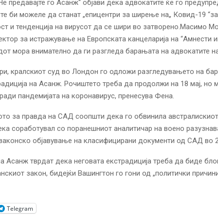
е предавајте го Асанж“ објави дека адвокатите ќе го предупре
те би можеле да станат „епицентри за ширење на„ Ковид-19 “з
ст и тенденција на вирусот да се шири во затворено.
Масимо Мо
ктор за истражување на Европската канцеларија на “Амнести и
дот мора внимателно да ги разгледа барањата на адвокатите н
ри, кралскиот суд во Лондон го одложи разгледувањето на ба
адиција на Асанж. Рочиштето треба да продолжи на 18 мај, но
ади пандемијата на коронавирус, пренесува Фена.
то за правда на САД соопшти дека го обвинила австралискиот
ека соработувал со поранешниот аналитичар на воено разузна
законско објавување на класифицирани документи од САД во 2
а Асанж тврдат дека неговата екстрадиција треба да биде бл
нскиот закон, бидејќи Вашингтон го гони од „политички причини
Telegram