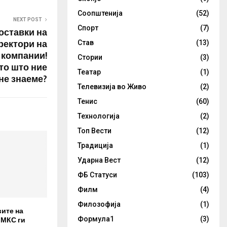
Соопштенија
(52)
NEXT POST
Спорт
(7)
оставки на
ректори на
Став
(13)
 компании!
Стории
(3)
што што ние
Театар
(1)
не знаеме?
Телевизија во Живо
(2)
Тенис
(60)
Технологија
(2)
Топ Вести
(12)
Традиција
(1)
Ударна Вест
(12)
ФБ Статуси
(103)
Филм
(4)
Филозофија
(1)
вите на
 МКС ги
Формула1
(3)