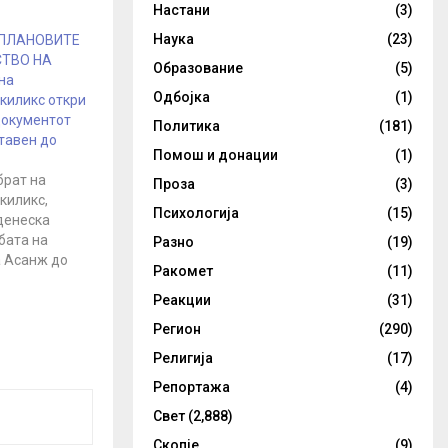
Настани
(3)
Наука
(23)
 ПЛАНОВИТЕ
СТВО НА
Образование
(5)
на
Одбојка
(1)
киликс откри
документот
Политика
(181)
тавен до
Помош и донации
(1)
брат на
Проза
(3)
киликс,
Психологија
(15)
денеска
бата на
Разно
(19)
а Асанж до
Ракомет
(11)
о Лондон
Реакции
(31)
 за негова
о САД ќе
Регион
(290)
формации
Религија
(17)
е биле
довите,
Репортажа
(4)
аводите за
Свет
(2,888)
о негово
о. -
Скопје
(9)