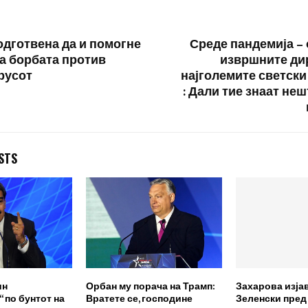
Жалбата…
подготвена да и помогне
Среде пандемија – 
а борбата против
извршните ди
русот
најголемите светски
: Дали тие знаат не
STS
ин
Орбан му порача на Трамп:
Захарова изја
 по бунтот на
Вратете се, господине
Зеленски пред