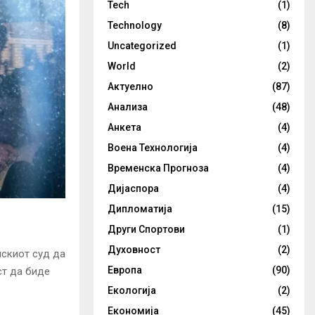
Tech
(1)
Technology
(8)
Uncategorized
(1)
World
(2)
Актуелно
(87)
Анализа
(48)
Анкета
(4)
Воена Технологија
(4)
Временска Прогноза
(4)
Дијаспора
(4)
Дипломатија
(15)
Други Спортови
(1)
Духовност
(2)
нскиот суд да
Европа
(90)
ст да биде
Екологија
(2)
Економија
(45)