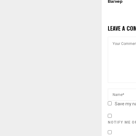
Вагнер
LEAVE A CO
Save my na
NOTIFY ME O