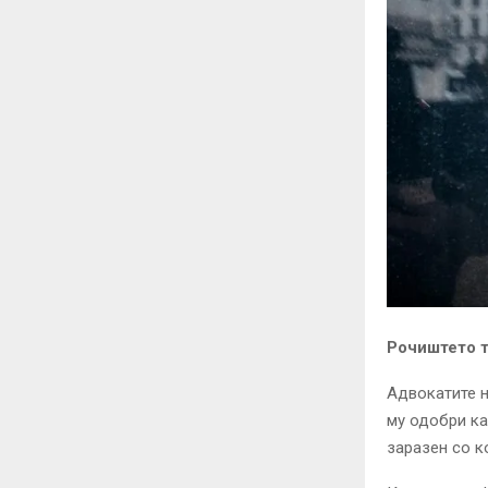
Рочиштето т
Адвокатите н
му одобри ка
заразен со к