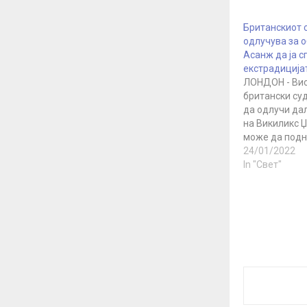
Британскиот 
одлучува за 
Асанж да ја с
екстрадиција
ЛОНДОН - Ви
британски су
да одлучи да
на Викиликс 
може да подн
британскиот 
24/01/2022
против одлук
In "Свет"
екстрадиција
одлука е пос
долгата борб
избегне да би
САД за да се 
обвиненија…