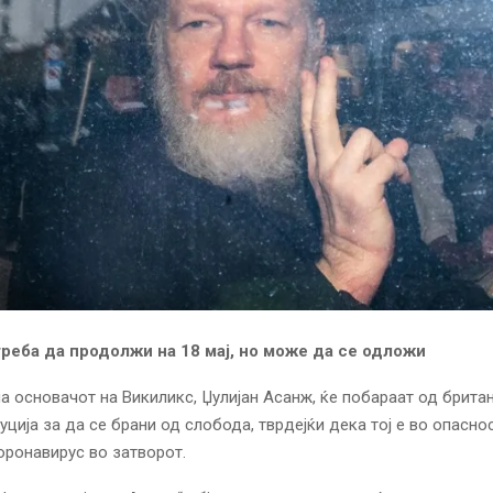
реба да продолжи на 18 мај, но може да се одложи
а основачот на Викиликс, Џулијан Асанж, ќе побараат од брита
уција за да се брани од слобода, тврдејќи дека тој е во опасно
оронавирус во затворот.