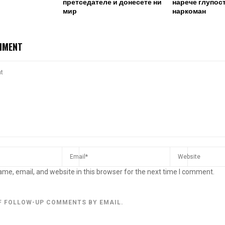
претседателе и донесете ни
нарече глупост
мир
наркоман
MMENT
me, email, and website in this browser for the next time I comment.
F FOLLOW-UP COMMENTS BY EMAIL.