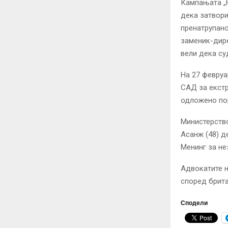
Кампањата „Н
дека затвори
пренатрупано
заменик-дире
вели дека су
На 27 февруа
САД за екстр
одложено пор
Министерство
Асанж (48) д
Менинг за не
Адвокатите н
според брита
Сподели