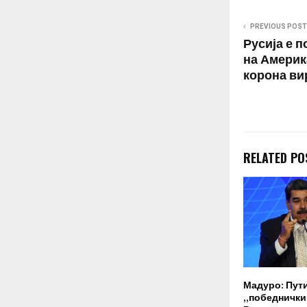
PREVIOUS POST
Русија е 
на Америк
корона ви
RELATED PO
Мадуро: Пут
„победнички“