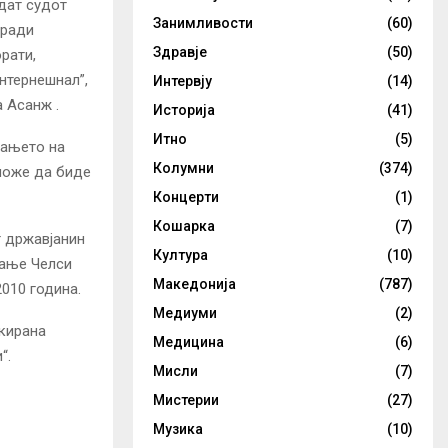
дат судот
Занимливости
(60)
аради
Здравје
(50)
рати,
нтернешнал”,
Интервју
(14)
а Асанж .
Историја
(41)
Итно
(5)
рањето на
Колумни
(374)
 може да биде
Концерти
(1)
Кошарка
(7)
 државјанин
Култура
(10)
вање Челси
Македонија
(787)
010 година.
Медиуми
(2)
окирана
Медицина
(6)
“.
Мисли
(7)
Мистерии
(27)
Музика
(10)