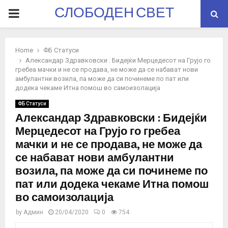
СЛОБОДЕН СВЕТ
PRIMARY
MENU
Home
ФБ Статуси
Александар Здравковски : Бидејќи Мерцедесот на Грујо го
гребеа мачки и не се продава, не може да се набават нови
амбулантни возила, па може да си починеме по пат или
додека чекаме Итна помош во самоизолација
ФБ Статуси
Александар Здравковски : Бидејќи
Мерцедесот на Грујо го гребеа
мачки и не се продава, не може да
се набават нови амбулантни
возила, па може да си починеме по
пат или додека чекаме Итна помош
во самоизолација
by
Админ
20/04/2020
0
754