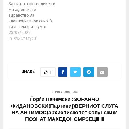
За лицата со хендикеп и
македонското
здравство.За
кловновите кои секој 3-
ти декември глумат
загриженост за лицата
23/08/2022
со хендикеп ветувајќи
In "ФБ Статуси"
пристапни објекти и
достоинствен живот.За
државата која не треба
да постои ниту на
хартија. Излегувам до
SHARE
1
Центар да завршам
обврски. Вообичаен
скопски летен пеколен
ден кога Сонцето уште
PREVIOUS POST
неискачено во зенитот…
Ѓорѓи Пачемски : ЗОРАНЧО
ФИДАНОВСКИ(Партениј)ВЕРНИОТ СЛУГА
НА АНТИМОС(архиепископот солунски)И
ПОЗНАТ МАКЕДОНОМРЗЕЦ!!!!!!!