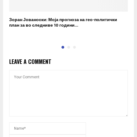
Зоран Јованоски: Моја прогноза на гео-политички
П
план за во следниве 10 години…
р
LEAVE A COMMENT