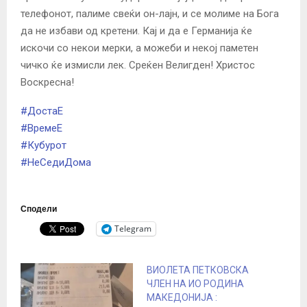
телефонот, палиме свеќи он-лајн, и се молиме на Бога
да не избави од кретени. Кај и да е Германија ќе
искочи со некои мерки, а можеби и некој паметен
чичко ќе измисли лек. Среќен Велигден! Христос
Воскресна!
#
ДостаЕ
#
ВремеЕ
#
Кубурот
#
НеСедиДома
Сподели
Telegram
ВИОЛЕТА ПЕТКОВСКА
ЧЛЕН НА ИО РОДИНА
МАКЕДОНИЈА :