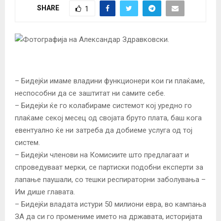
SHARE
1
– Бидејќи имаме владини функционери кои ги плаќаме,
неспособни да се заштитат ни самите себе.
– Бидејќи ќе го колабираме системот кој уредно го
плаќаме секој месец од својата бруто плата, баш кога
евентуално ќе ни затреба да добиеме услуга од тој
систем.
– Бидејќи членови на Комисиите што предлагаат и
спроведуваат мерки, се партиски подобни експерти за
лапање паушали, со тешки респираторни заболувања –
Им дише главата.
– Бидејќи владата истури 50 милиони евра, во кампања
ЗА да си го промениме името на државата, историјата