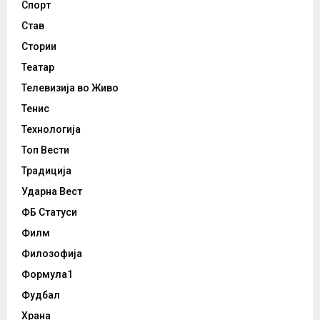
Спорт
Став
Стории
Театар
Телевизија во Живо
Тенис
Технологија
Топ Вести
Традиција
Ударна Вест
ФБ Статуси
Филм
Филозофија
Формула1
Фудбал
Храна