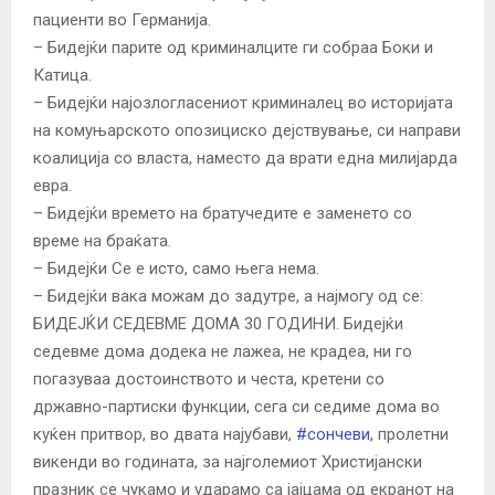
пациенти во Германија.
– Бидејќи парите од криминалците ги собраа Боки и
Катица.
– Бидејќи најозлогласениот криминалец во историјата
на комуњарското опозициско дејствување, си направи
коалиција со власта, наместо да врати една милијарда
евра.
– Бидејќи времето на братучедите е заменето со
време на браќата.
– Бидејќи Се е исто, само њега нема.
– Бидејќи вака можам до задутре, а најмогу од се:
БИДЕЈЌИ СЕДЕВМЕ ДОМА 30 ГОДИНИ. Бидејќи
седевме дома додека не лажеа, не крадеа, ни го
погазуваа достоинството и честа, кретени со
државно-партиски функции, сега си седиме дома во
куќен притвор, во двата најубави,
#
сончеви
, пролетни
викенди во годината, за најголемиот Христијански
празник се чукамо и ударамо са јајцама од екранот на