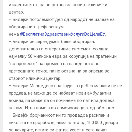
и идентитетот, па не остана за новиот клинички
центар.
– Бидејќи поголемиот дел од народот не излезе на
абортираниот референдум,
нема
#
БесплатниЗдравствениУслугиВоЦелаЕУ
.
– Бидејќи референдумот беше абортиран,
дополнително го оптеретивме системот, со уште
најмалку 50 милиона евра за корупција на пратеници,
“во процесот” на промена на наведеното во
претходната точка, па не остана ни за опрема во
стариот клинички центар.
– Бидејќи Мерцедесот на Грујо го гребеа мачки и не се
продава, не може да се набават нови амбулантни
возила, па може да си починеме по пат или додека
чекаме Итна помош во самоизолација, од обозност.
– Бидејќи бројчаникот ни го продадоа расипан и
никогаш не проработе, нема плата од 100.000 денари
за лекарите, истите си фатија усвет и сега лечат