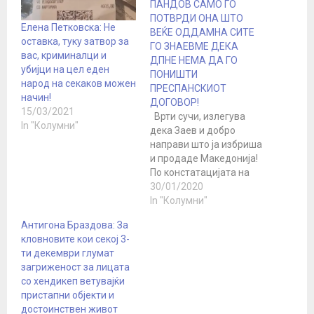
ПАНДОВ САМО ГО
ПОТВРДИ ОНА ШТО
Елена Петковска: Не
ВЕЌЕ ОДДАМНА СИТЕ
оставка, туку затвор за
ГО ЗНАЕВМЕ ДЕКА
вас, криминалци и
ДПНЕ НЕМА ДА ГО
убијци на цел еден
ПОНИШТИ
народ на секаков можен
ПРЕСПАНСКИОТ
начин!
ДОГОВОР!
15/03/2021
Врти сучи, излегува
In "Колумни"
дека Заев и добро
направи што ја избриша
и продаде Македонија!
По констатацијата на
врхушката на вмровци
30/01/2020
дека никој нема да
In "Колумни"
може да го врати името
Антигона Браздова: За
додека не влеземе во
кловновите кои секој 3-
Еу, да нагласам.!! Затоа
ти декември глумат
што да бидеш во Еу и
загриженост за лицата
НАТО е многу побитно
со хендикеп ветувајќи
како никој…
пристапни објекти и
достоинствен живот