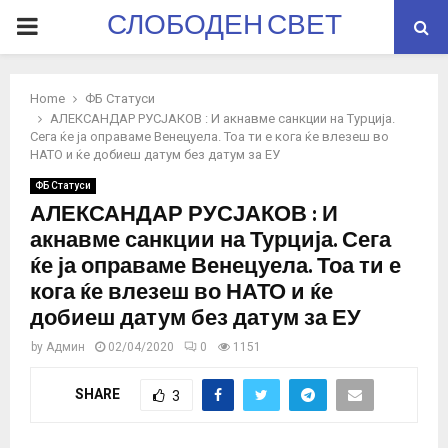
СЛОБОДЕН СВЕТ
PRIMARY
MENU
Home
ФБ Статуси
АЛЕКСАНДАР РУСЈАКОВ : И акнавме санкции на Турција.
Сега ќе ја оправаме Венецуела. Тоа ти е кога ќе влезеш во
НАТО и ќе добиеш датум без датум за ЕУ
ФБ Статуси
АЛЕКСАНДАР РУСЈАКОВ : И
акнавме санкции на Турција. Сега
ќе ја оправаме Венецуела. Тоа ти е
кога ќе влезеш во НАТО и ќе
добиеш датум без датум за ЕУ
by
Админ
02/04/2020
0
1151
SHARE
3