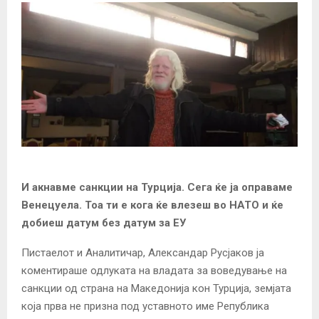
И акнавме санкции на Турција. Сега ќе ја оправаме
Венецуела. Тоа ти е кога ќе влезеш во НАТО и ќе
добиеш датум без датум за ЕУ
Пистаелот и Аналитичар, Александар Русјаков ја
коментираше одлуката на владата за воведување на
санкции од страна на Македонија кон Турција, земјата
која прва не призна под уставното име Република