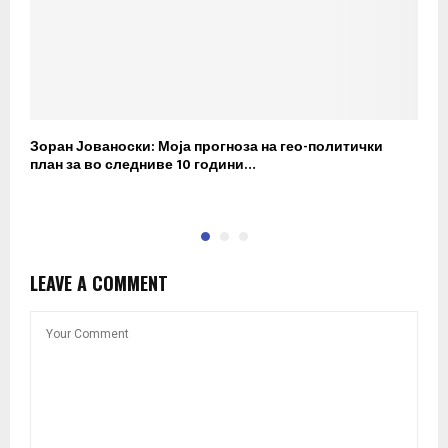
Зоран Јованоски: Моја прогноза на гео-политички
П
план за во следниве 10 години…
р
LEAVE A COMMENT