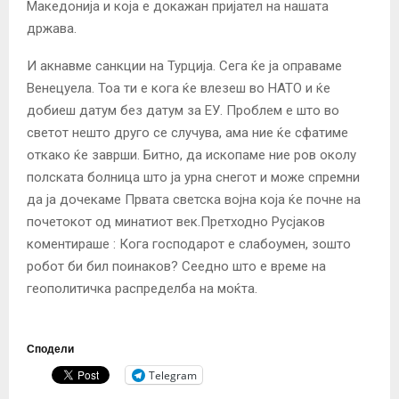
Македонија и која е докажан пријател на нашата
држава.
И акнавме санкции на Турција. Сега ќе ја оправаме
Венецуела. Тоа ти е кога ќе влезеш во НАТО и ќе
добиеш датум без датум за ЕУ. Проблем е што во
светот нешто друго се случува, ама ние ќе сфатиме
откако ќе заврши. Битно, да ископаме ние ров околу
полската болница што ја урна снегот и може спремни
да ја дочекаме Првата светска војна која ќе почне на
почетокот од минатиот век.Претходно Русјаков
коментираше : Кога господарот е слабоумен, зошто
робот би бил поинаков? Сеедно што е време на
геополитичка распределба на моќта.
Сподели
Telegram