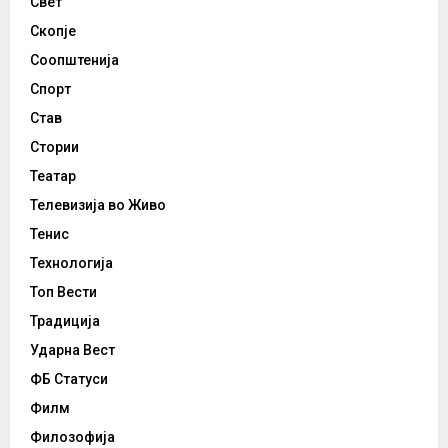
Свет
Скопје
Соопштенија
Спорт
Став
Стории
Театар
Телевизија во Живо
Тенис
Технологија
Топ Вести
Традиција
Ударна Вест
ФБ Статуси
Филм
Филозофија