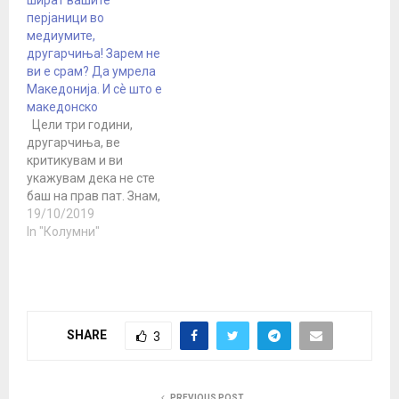
шират вашите
што да бидеш во Еу и
перјаници во
НАТО е многу побитно
медиумите,
како никој…
другарчиња! Зарем не
ви е срам? Да умрела
Македонија. И сѐ што е
македонско
Цели три години,
другарчиња, ве
критикувам и ви
укажувам дека не сте
баш на прав пат. Знам,
ви збоктисав. Ме
19/10/2019
замразивте. Но сега,
In "Колумни"
после фијаското во
Брисел, можеби ќе
сфатите дека е време
да си ги чукнете малку
главите и да размислите
SHARE
3
каде згрешивте и каде
сѐ уште грешите.…
PREVIOUS POST