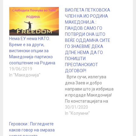
ВИОЛЕТА ПЕТКОВСКА
ЧЛЕН НА ИО РОДИНА
МАКЕДОНИЈА :
ПАНДОВ САМО ГО
ПОТВРДИ ОНА ШТО
Нема ЕУ нема НАТО.
ВЕЌЕ ОДДАМНА СИТЕ
Време е за други,
ГО ЗНАЕВМЕ ДЕКА
вистински опции за
ДПНЕ НЕМА ДА ГО
Македонија-партиско
ПОНИШТИ
соопштение на Родина
ПРЕСПАНСКИОТ
19/06/2019
ДОГОВОР!
In "Македонија"
Врти сучи, излегува
дека Заев и добро
направи што ја избриша
и продаде Македонија!
По констатацијата на
врхушката на вмровци
30/01/2020
дека никој нема да
In "Колумни"
може да го врати името
Геровски : Погледнете
додека не влеземе во
каков говор на омраза
Еу, да нагласам.!! Затоа