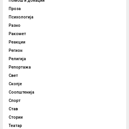
Помош и донации
Проза
Психологија
Разно
Ракомет
Реакции
Регион
Религија
Репортажа
Свет
Скопје
Соопштенија
Спорт
Став
Стории
Театар