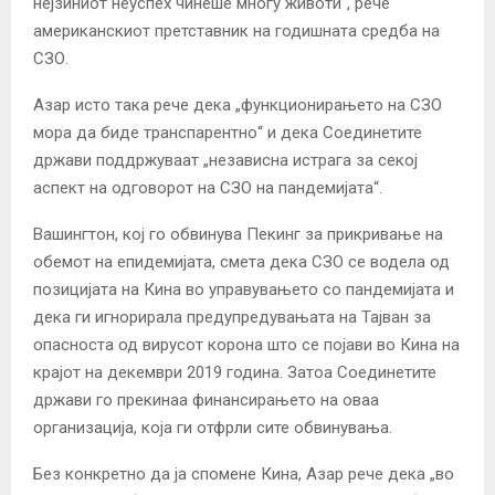
нејзиниот неуспех чинеше многу животи“, рече
американскиот претставник на годишната средба на
СЗО.
Азар исто така рече дека „функционирањето на СЗО
мора да биде транспарентно“ и дека Соединетите
држави поддржуваат „независна истрага за секој
аспект на одговорот на СЗО на пандемијата“.
Вашингтон, кој го обвинува Пекинг за прикривање на
обемот на епидемијата, смета дека СЗО се водела од
позицијата на Кина во управувањето со пандемијата и
дека ги игнорирала предупредувањата на Тајван за
опасноста од вирусот корона што се појави во Кина на
крајот на декември 2019 година. Затоа Соединетите
држави го прекинаа финансирањето на оваа
организација, која ги отфрли сите обвинувања.
Без конкретно да ја спомене Кина, Азар рече дека „во