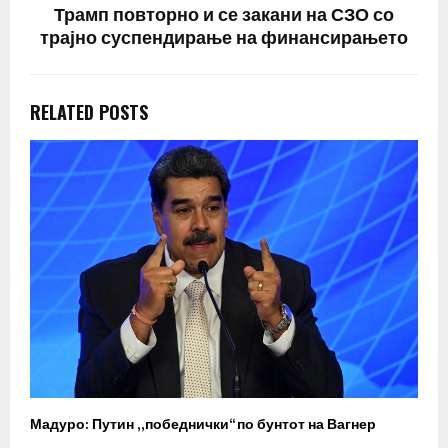
Трамп повторно и се закани на СЗО со
трајно суспендирање на финансирањето
RELATED POSTS
Мадуро: Путин „победнички“ по бунтот на Вагнер
О
п