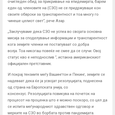
очигледен обид за прикривање на епидемијата, барем
еден од членовите на (СЗО) не се придржуваше кон
своите обврски за транспарентност и тоа многу го
чинеше целиот свет“, рече Азар.
„Заклучуваме дека СЗО не успеа во својата основна
мисија за споделување информации и транспарентност
кога земјите членки не постапуваат со добра
волја. Тоа никогаш повеќе не смее да се случи. Овој
статус кво е неподнослив “, истакна американскиот
официјален претставник.
И покрај тензиите меѓу Вашингтон и Пекинг, земјите се
надеваат дека ќе ја усвојат резолуцијата, поднесена
од страна на Европската унија, со
консензус. Резолуцијата повикува на почеток на
процесот на проценка што е можно поскоро, со цел да
се испита меѓународниот здравствен одговор и
мерките на СЗО во борбата против пандемијата.