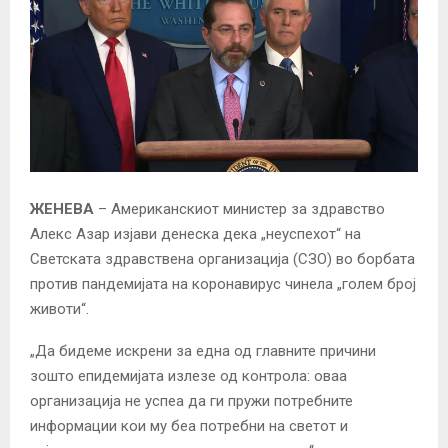
ЖЕНЕВА
– Американскиот министер за здравство
Алекс Азар изјави денеска дека „неуспехот“ на
Светската здравствена организација (СЗО) во борбата
против пандемијата на коронавирус чинела „голем број
животи“.
„Да бидеме искрени за една од главните причини
зошто епидемијата излезе од контрола: оваа
организација не успеа да ги пружи потребните
информации кои му беа потребни на светот и