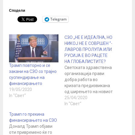
Сподели
Telegram
СЗО „НЕ Е ИДЕАЛНА, НО
НИКОЈ НЕ Е СОВРШЕН “-
ЛАВРОВ ПРОЛУПА ИЛИ
РУСИЈА Е ВО РАЦЕТЕ
НА ГЛОБАЛИСТИТЕ?
Трамп повторно и се
Светската здравствена
закани на СЗО со трајно
организација прави
суспендирање на
добра работа во
финансирањето
кризата предизвикана
19/05/2020
од ширењето на новиот
In "Свет"
коронавирус, соопшти
25/04/2020
денеска Русија,
In "Свет"
одговарајќи на
Трамп го прекина
критиките кон оваа
финансирањето на СЗО
организација кои
Доналд Трамп објави
доаѓаат од САД.
оти привремено ќе го
„Мислам дека СЗО ја