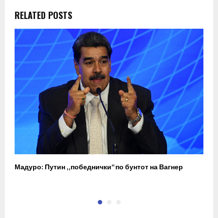
RELATED POSTS
Мадуро: Путин „победнички“ по бунтот на Вагнер
О
п