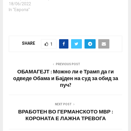
тек 2. Според
18/06/2022
направени убедлив
поранешната
In "Европа"
пробив во
канцеларка, таа се
регионалните…
надевала на
воспоставување силни
врски со Русија преку
трговија. Дополнително,
SHARE
1
кога Русија ја започна
својата специјална
операција во Украина,
гасот не се
PREVIOUS POST
доставуваше преку
ОБАМАГЕЈТ : Можно ли е Трамп да ги
балтичкиот гасовод и во
одведе Обама и Бајден на суд за обид за
таа…
пуч?
NEXT POST
ВРАБОТЕН ВО ГЕРМАНСКОТО МВР :
КОРОНАТА Е ЛАЖНА ТРЕВОГА