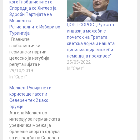
кого Глобалистите го
Споредија со Хитлер ја
Здроби Партијата на
Меркел на
ЏОРЏ СОРОС: „Руската
Регионалните Избори во
инвазија можеби е
Турингија!
почеток на Третата
Главните
светска војна и нашата
глобалистички
цивилизација можеби
германски партии
нема да ја преживее“
целосно ја изгубија
25/05/2022
репутацијата и
In "Свет"
контролата врз
29/10/2019
Турингија, пишува
In "Свет"
Блумберг, а тоа наскоро
Меркел: Русија не ги
ќе се повтори и низ цела
користеше гасот и
Германија, во знак на
Северен тек 2 како
неизбежен пад на
оружје
неолибералниот
Ангела Меркел во
поразен модел и во
интервју за германската
Германија и насекаде во
уредничка мрежа ја
светот. Партијата
бранеше својата одлука
Алтернатива за
за изградба на Северен
Германија (АфД)