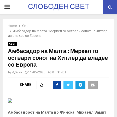
СЛОБОДЕН СВЕТ
PRIMARY
MENU
Home
Свет
Амбасадор на Малта : Меркел го оствари сонот на Хитлер
да владее со Европа
Свет
Амбасадор на Малта : Меркел го
оствари сонот на Хитлер да владее
со Европа
by
Админ
11/05/2020
0
401
SHARE
1
Амбасадорот на Малта во Финска, Михаелл Замит