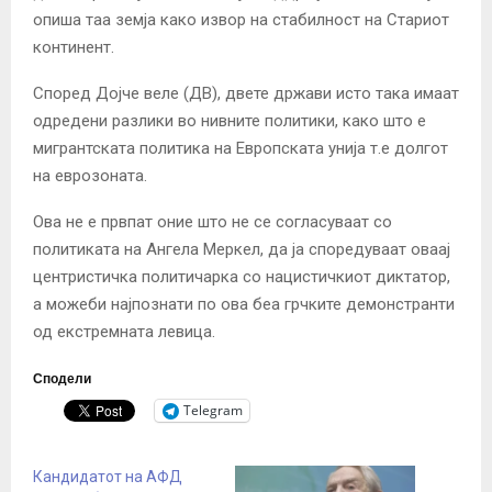
опиша таа земја како извор на стабилност на Стариот
континент.
Според Дојче веле (ДВ), двете држави исто така имаат
одредени разлики во нивните политики, како што е
мигрантската политика на Европската унија т.е долгот
на еврозоната.
Ова не е првпат оние што не се согласуваат со
политиката на Ангела Меркел, да ја споредуваат оваај
центристичка политичарка со нацистичкиот диктатор,
а можеби најпознати по ова беа грчките демонстранти
од екстремната левица.
Сподели
Telegram
Кандидатот на АФД