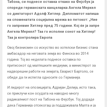
Табона, си поднесе оставка откако на Фејсбук ја
спореди германската канцеларка Ангела Меркел
со диктаторот Адолф Хитлер. Дипломатот напиша
на споменатата социјална мрежа во петокот: „Ние
го запревме Хитлер пред 75 години. Кој ќе ја запре
Ангела Меркел? Таа го исполни сонот на Хитлер!
Таа ја контролира Европа
Овој бизнисмен со искуство во хотелски бизнис стана
амбасадор на неговата земја во Финска во 2014
година. Тој во неделата поднесе оставка по
притисокот од малтешките медиуми, а министерот за
надворешни работи на земјата, Еварист Бартоло, се
обиде да ги испегла односите со Германија.
И лидерот на опозицијата, Адријан Делија, исто така,
се приклучи кон осудата на наводно многу
радикалниот пост на Табона на Фејсбук. Тој додаде
дека Германија отсекогаш ја поддржувала Малта и ја