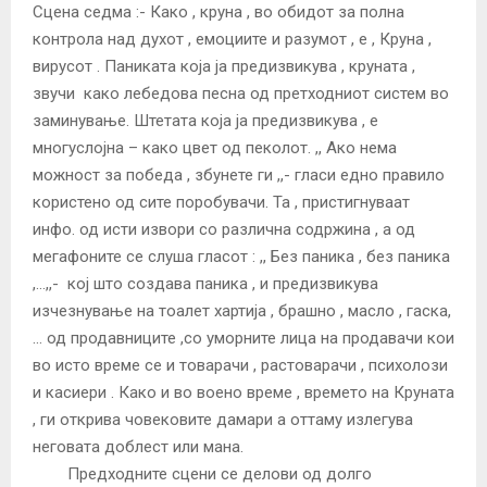
Сцена седма :- Како , круна , во обидот за полна
контрола над духот , емоциите и разумот , е , Круна ,
вирусот . Паниката коjа jа предизвикува , круната ,
звучи како лебедова песна од претходниот систем во
заминување. Штетата коjа jа предизвикува , е
многуслојна – како цвет од пеколот. ,, Ако нема
можност за победа , збунете ги ,,- гласи едно правило
користено од сите поробувачи. Та , пристигнуваат
инфо. од исти извори со различна содржина , а од
мегафоните се слуша гласот : ,, Без паника , без паника
,…,,- кој што создава паника , и предизвикува
изчезнување на тоалет хартиjа , брашно , масло , гаска,
… од продавниците ,со уморните лица на продавачи кои
во исто време се и товарачи , растоварачи , психолози
и касиери . Како и во воено време , времето на Круната
, ги открива човековите дамари а оттаму излегува
неговата доблест или мана.
Предходните сцени се делови од долго