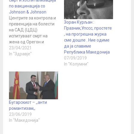
смрт и хоспитализација
по вакцинација со
Johnson & Johnson
Центрите за контрола и
Зоран Курљан :
превенција на болести
Празник,Упссс, простете
на САД (ЦДЦ)
, на прогрешна журка
испитуваат смрт на
сме дошле . Ние одиме
жена од Орегон и
да jа славиме
хоспитализација на
23/04/2021
Република Македониjа
друга жена во Тексас
In "Здравје"
07/09/2019
откако примиле
In "Колумни"
КОВИД-19 вакцина од
Johnson & Johnson,
соопштија
здравствените власти.
Советниците на ЦДЦ
треба да се состанат во
петок за да разговараат
Бугарскиот – ,,анти
дали е безбедно да…
романтизам,,
23/06/2019
In "Македонија"