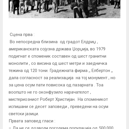
Сцена прва :
Во непосредна близина од градот Елдриџ ,
американската соjузна држава Џорџија, во 1979
подигнат е споменик составен од шест гранитни
монолити , со висина од шест метри и заедничка
тежина од 120 тони. Градежната фирма ,, Елбертон ,,
дала согласност за реализациjа на тоj монумент , но
за цена осум пати повисока од пазарната . Тоа
воопшто не го оконфузило нарачателот ,
мистериозниот Роберт Христиjан. На споменикот
испишани се десет заповеди , преведени на осум
светски jазици.
Првата заповед гласи :
– Да не се дозволи поголема популациjа од 500.000