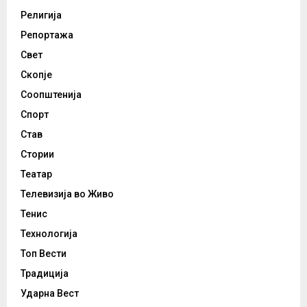
Религија
Репортажа
Свет
Скопје
Соопштенија
Спорт
Став
Стории
Театар
Телевизија во Живо
Тенис
Технологија
Топ Вести
Традиција
Ударна Вест