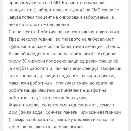
произведувачите на ГМО. Во првото поколение
консументи ( лабораториски глувци ) на ГМО храна се
jавува голем процент на онколошки заболувања , а
веќе во второто – бесплодие .
Сцена шеста : Роботизација и вештачка интелигенциjа.
Пред неколку години , во гнездото на либералниот
турбокапитализам со глобалистички амбиции , Давос,
беше обнародено дека во следните неколку години
околу 50 милиони професионалци од разни гранки ќе
jа загубат работата и личната егзистенциjа. Професии
како : возачи , трговци-продавачи , лекари , пилоти ,
машински работници… стануваат скапи во ерата на
роботизациjа. Вештачкиот интелект е ,шефот на
роботите , а луѓето-непотребен луксуз.
Живот на село , со автономен од системот , семеен
дом ( жива вода , сончеви панели , или мини ветерници
) ,земjа за обработка , неколку кокошки и коза, се
доволни за заштита од оваа закана.