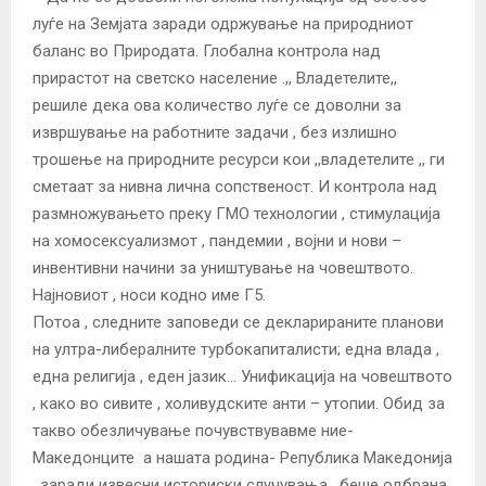
луѓе на Земjата заради одржување на природниот
баланс во Природата. Глобална контрола над
прирастот на светско население .,, Владетелите,,
решиле дека ова количество луѓе се доволни за
извршување на работните задачи , без излишно
трошење на природните ресурси кои ,,владетелите ,, ги
сметаат за нивна лична сопственост. И контрола над
размножувањето преку ГМО технологии , стимулациjа
на хомосексуализмот , пандемии , воjни и нови –
инвентивни начини за уништување на човештвото.
Наjновиот , носи кодно име Г5.
Потоа , следните заповеди се декларираните планови
на ултра-либералните турбокапиталисти; една влада ,
една религиjа , еден jазик… Унификациjа на човештвото
, како во сивите , холивудските анти – утопии. Обид за
такво обезличување почувствувавме ние-
Македонците а нашата родина- Република Македониjа
, заради извесни историски случувања , беше одбрана