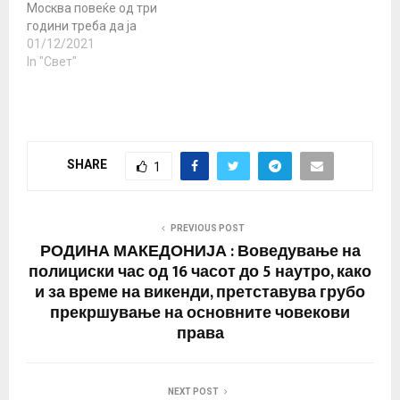
Москва повеќе од три
интервенирале во
години треба да ја
внатрешните работи на
напуштат Русија до 31
01/12/2021
неговата земја.
јануари 2022 година,
In "Свет"
Приказната за
изјави денеска
протестите во Израел…
портпаролката на
руското Министерство
за надворешни работи,
Марија Захарова .
SHARE
1
Официјален Вашингтон
претходно нареди 27
руски дипломати да ги
напуштат САД до 30
PREVIOUS POST
јануари 2022 година,…
РОДИНА МАКЕДОНИЈА : Воведување на
полициски час од 16 часот до 5 наутро, како
и за време на викенди, претставува грубо
прекршување на основните човекови
права
NEXT POST