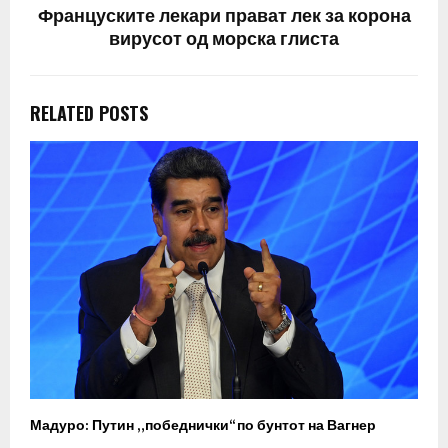
Француските лекари прават лек за корона
вирусот од морска глиста
RELATED POSTS
Мадуро: Путин „победнички“ по бунтот на Вагнер
О
п