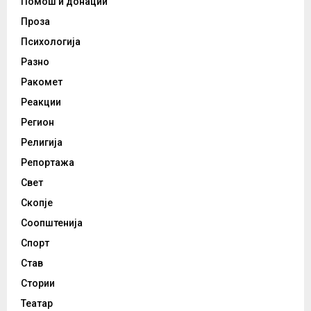
Помош и донации
Проза
Психологија
Разно
Ракомет
Реакции
Регион
Религија
Репортажа
Свет
Скопје
Соопштенија
Спорт
Став
Стории
Театар