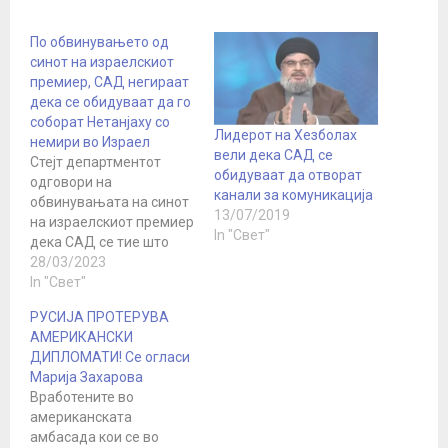
По обвинувањето од
синот на израелскиот
премиер, САД негираат
дека се обидуваат да го
соборат Нетанјаху со
Лидерот на Хезболах
немири во Израел
вели дека САД се
Стејт департментот
обидуваат да отворат
одговори на
канали за комуникација
обвинувањата на синот
13/07/2019
на израелскиот премиер
In "Свет"
дека САД се тие што
предизвикале немири
28/03/2023
во земјата за да го
In "Свет"
сменат неговиот
РУСИЈА ПРОТЕРУВА
татко. Американските
АМЕРИКАНСКИ
власти тоа го нарекоа
ДИПЛОМАТИ! Се огласи
лага. Сепак, Newsweek
Марија Захарова
цитираше висок
Вработените во
израелски функционер
американската
дека Американците
амбасада кои се во
претходно