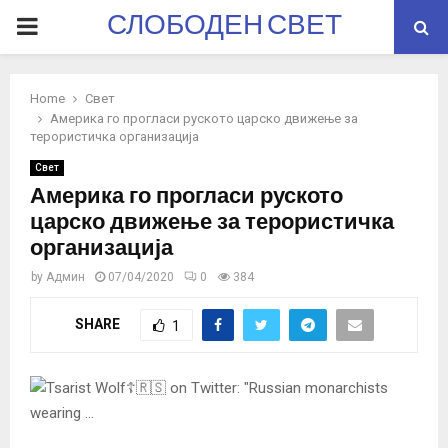
СЛОБОДЕН СВЕТ
PRIMARY
MENU
Home
Свет
Америка го прогласи руското царско движење за
терористичка организација
Свет
Америка го прогласи руското
царско движење за терористичка
организација
by
Админ
07/04/2020
0
384
SHARE
1