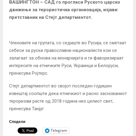
ВАШИНГТОН – САД го прогласи Руското царско
движење за терористичка организација, изјави
претставник на Стејт департментот.
Членовите на групата, со седиште во Русија, се сметаат
себеси за руски православни националисти кои се
залагаат за обнова на монархијата и ги фаворизираат
интересите на етничките Руси, Украинци и Белоруси,
пренесува Ројтерс.
Стејт департментот во својот последен годишен
извештај соопшти дека етничкиот и расно заснованиот
тероризам расте од 2018 година низ целиот свет,
пренесува Танјуг.
Сподели
Telegram