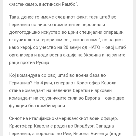
Фастенхамер, вистински Рамбо“.
Така, денес го имаме следниот факт: таен штаб во
Германија со високо компетентен персонал и
долгогодишно искуство во црни специјални операции,
вклучително и тероризам со „лажно знаме“, со нацист
како херој, со учество на 20 земји од НАТО – овој штаб
организира и води воена акција на Украина и нејзините
раце против Русија.
Кој командува со овој штаб во воена база во
Германија? На 4 јули, генералот Кристофер Каволи
стана командант на Зелените беретки и врховен
командант на сојузничките сили во Европа – овие две
функции беа комбинирани.
Синот на италијанско-американскиот воен офицер,
Кристофер Каволи е роден во Вирцбург, Западна
Германија, а пораснал во Рим, Верона, Виченца (каде