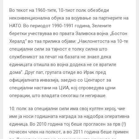
Во текот на 1960-тите, 10-тиот полк обезбеди
неконвенционална обука за војување за партнерите на
НАТО. Во периодот 1990-1991 година, Зелените
беретки учествуваа во првата Заливска војна. „Бостон
Хералд“ во таа прилика објави: „Наклонетоста на 10-те
специјални сили за тајност е толку силна што
службеникот за печат на базата не знаел дека
единицата отишла во војна додека не се вратиле
дома“. Друг пат, групата отиде во Ирак пред
официјалната инвазија, заедно со Центарот за
специјални настани на ЦИА, кој спроведува црни
операции, што владата секогаш ги негираше.
10. полк за специјални сили има свој култен херој, чие
име ја носи годишната награда за најдобра оперативна
единица. Во 2010 година тој беше прогласен за прв (!)
почесен член на полкот, а во 2011 година беше примен