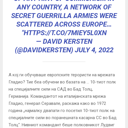
ANY COUNTRY, A NETWORK OF
SECRET GUERRILLA ARMIES WERE
SCATTERED ACROSS EUROPE…
"
HTTPS://T.CO/7MIEY5L0XN
— DAVID KERSTEN
(@DAVIDKERSTEN)
JULY 4, 2022
А кој ги обучуваше европските терористи на мрежата
Гладио? Тие беа обучени во базата на … 10-тиот полк
на специјалните сили на САД во Бад Толц,
Германија. Командантот на италијанската мрежа
Гладио, генерал Серавале, раскажа како во 1972
година „најмалку двапати го посетил 10-тиот полк на
специјалните сили во поранешната касарна СС во Бад
Толц“. Нивниот командант беше полковникот Лудвиг