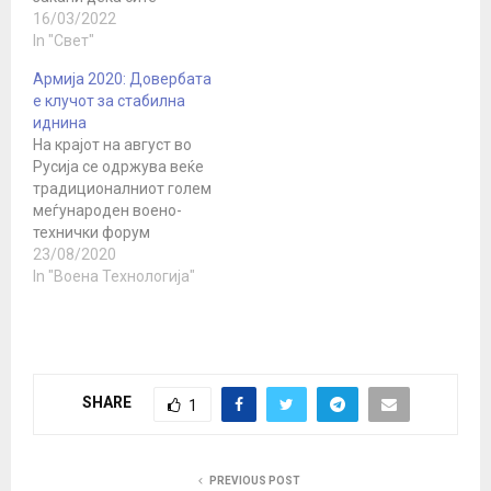
странски платеници во
16/03/2022
Украина ќе бидат
In "Свет"
легитимни цели на
Армија 2020: Довербата
руската армија. „Со
е клучот за стабилна
пристигнувањето на
иднина
странски платеници во
На крајот на август во
Украина, руската армија
Русија се одржува веќе
ќе го стори истото како
традиционалниот голем
и со оние кои беа на
меѓународен воено-
полигонот Јаворив во
технички форум
регионот Лавов“,…
„Армија“, кој во
23/08/2020
последните години
In "Воена Технологија"
стана не само
платформа за
демонстрирање на
моќта на руската армија
и иновативните идеи во
SHARE
1
одбраната, туку и
погодно и значајно
место за спроведување
исто така, развој на
PREVIOUS POST