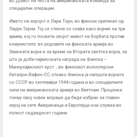
во Домот на честа на американската команда за
специјални операции.
Името на херојот е Лари Торн, во фински оригинал од
Лаури Терни. Тој се стекна со слава како војник на три
армии, кој го посвети својот живот на борбата против
комунистите: во редовите на финската армија во
Зимската војна и за време на Втората светска војна, за
што ја доби највисоката награда на Финска –
Манерхајмскиот крст. ; во финскиот волонтерски
баталјон Вафен-СС откако Финска ја напушти војната
со СССР во септември 1944 година и во специјалните
сили на американската армија во Виетнам. Проценка:
токму овој човек мораше да биде избран за главен
херој на сите Американци и Европејци кои служеа во
полкот седумдесет години.