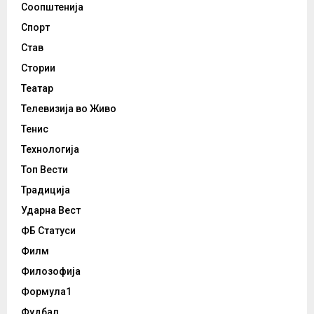
Соопштенија
Спорт
Став
Стории
Театар
Телевизија во Живо
Тенис
Технологија
Топ Вести
Традиција
Ударна Вест
ФБ Статуси
Филм
Филозофија
Формула1
Фудбал