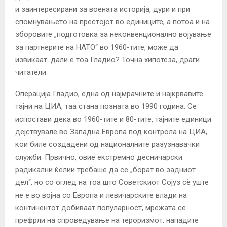
и заинтересирани за воената историја, дури и при
спомнувањето на престојот во единиците, а потоа и на
зборовите „подготовка за неконвенционално војување
за партнерите на НАТО“ во 1960-тите, може да
извикаат: дали е тоа Гладио? Точна хипотеза, драги
читатели.
Операција Гладио, една од најмрачните и најкрвавите
тајни на ЦИА, таа стана позната во 1990 година. Се
испостави дека во 1960-тите и 80-тите, тајните единици
дејствувале во Западна Европа под контрола на ЦИА,
кои биле создадени од националните разузнавачки
служби. Првично, овие екстремно десничарски
радикални ќелии требаше да се „борат во задниот
дел“, но со оглед на тоа што Советскиот Сојуз сè уште
не е во војна со Европа и левичарските влади на
континентот добиваат популарност, мрежата се
префрли на спроведување на тероризмот. нападите