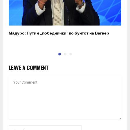
Мадуро: Путин „победнички“ по бунтот на Вагнер
О
п
LEAVE A COMMENT