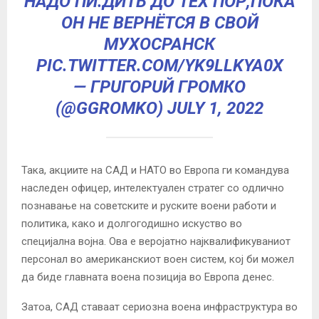
НАДО ПИ.ДИТЬ ДО ТЕХ ПОР,ПОКА
ОН НЕ ВЕРНЁТСЯ В СВОЙ
МУХОСРАНСК
PIC.TWITTER.COM/YK9LLKYA0X
— ГРUГОPUЙ ГРОМКО
(@GGROMKO)
JULY 1, 2022
Така, акциите на САД и НАТО во Европа ги командува
наследен офицер, интелектуален стратег со одлично
познавање на советските и руските воени работи и
политика, како и долгогодишно искуство во
специјална војна. Ова е веројатно најквалификуваниот
персонал во американскиот воен систем, кој би можел
да биде главната воена позиција во Европа денес.
Затоа, САД ставаат сериозна воена инфраструктура во