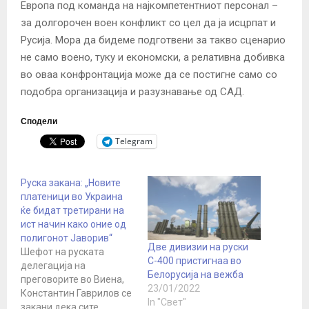
Европа под команда на најкомпетентниот персонал –
за долгорочен воен конфликт со цел да ја исцрпат и
Русија. Мора да бидеме подготвени за такво сценарио
не само воено, туку и економски, а релативна добивка
во оваа конфронтација може да се постигне само со
подобра организација и разузнавање од САД.
Сподели
Telegram
Руска закана: „Новите
платеници во Украина
ќе бидат третирани на
ист начин како оние од
полигонот Јаворив“
Две дивизии на руски
Шефот на руската
С-400 пристигнаа во
делегација на
Белорусија на вежба
преговорите во Виена,
23/01/2022
Константин Гаврилов се
In "Свет"
закани дека сите