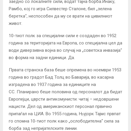
заедно со локалните сили, водат тајна борба.Инаку,
Рамбо, кој го игра Силвестер Сталоне, бил „зелена
беретка“, неспособен да му се врати на цивилниот
живот.
10-тиот полк за специјални сили е создаден во 1952
година за територијата на Европа, со специјална цел да
води диверзивна војна во случај на „советска инвазија“
во форма на задни единици. Да.
Првата странска база беше опремена во ноември 1953
година во градот Бад Толц во Баварија, во касарна
изградена во 1937 година за единиците на
СС. Планирано беше половина од персоналот да бидат
Европејци, цврсти антикомунисти: читај – недовршени
нацисти. Дел од американскиот персонал првично
припаѓал на ЦИА. Во 1955 година, Њујорк Тајмс првпат
го спомна 10-тиот полк како „ослободителна“ сила за
борба зад непријателските линии.