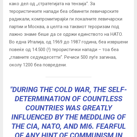
како дел од „стратегијата на тензија“. За
терористичките напади беа обвинети левичарските
радикали, компромитирајќи ги локалните левичарски
партии и Москва, а целта на таквиот тероризам под
лажно знаме беше да се одржи единството на НАТО.
Во една Италија, од 1969 до 1987 година, беа извршени
повеќе од 14.500 (!) терористички напади – тоа беа
„главните седумдесетти“. Речиси 500 луѓе загинаа,
околу 1200 беа повредени.
"DURING THE COLD WAR, THE SELF-
DETERMINATION OF COUNTLESS
COUNTRIES WAS GREATLY
INFLUENCED BY THE MEDDLING OF
THE CIA, NATO, AND MI6. FEARFUL
OF ANY HINT OF COMMUNISM IN