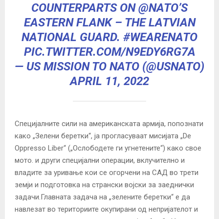
COUNTERPARTS ON
@NATO
’S
EASTERN FLANK – THE LATVIAN
NATIONAL GUARD.
#WEARENATO
PIC.TWITTER.COM/N9EDY6RG7A
— US MISSION TO NATO (@USNATO)
APRIL 11, 2022
Специјалните сили на американската армија, попознати
како „Зелени беретки“, ја прогласуваат мисијата „De
Oppresso Liber“ („Ослободете ги угнетените“) како свое
мото. и други специјални операции, вклучително и
владите за уривање кои се огорчени на САД во трети
земји и подготовка на странски војски за заеднички
задачи.Главната задача на „зелените беретки“ е да
навлезат во териториите окупирани од непријателот и