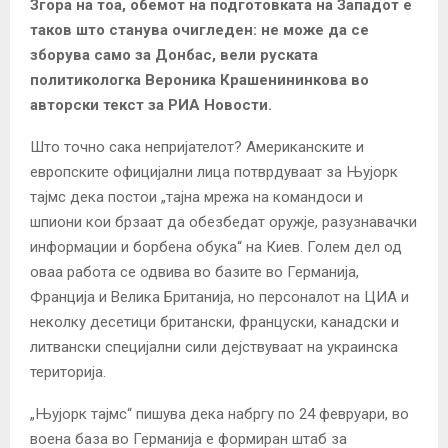
Згора на тоа, обемот на подготовката на Западот е
таков што станува очигледен: не може да се
зборува само за Донбас, вели руската
политикологка Вероника Крашенининкова во
авторски текст за РИА Новости.
Што точно сака непријателот? Американските и
европските официјални лица потврдуваат за Њујорк
тајмс дека постои „тајна мрежа на командоси и
шпиони кои брзаат да обезбедат оружје, разузнавачки
информации и борбена обука“ на Киев. Голем дел од
оваа работа се одвива во базите во Германија,
Франција и Велика Британија, но персоналот на ЦИА и
неколку десетици британски, француски, канадски и
литвански специјални сили дејствуваат на украинска
територија.
„Њујорк тајмс“ пишува дека набргу по 24 февруари, во
воена база во Германија е формиран штаб за