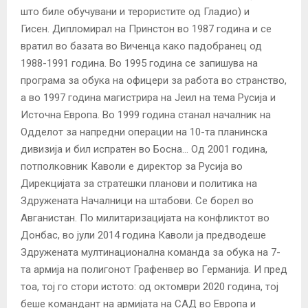
што биле обучувани и терористите од Гладио) и
Гисен. Дипломирал на Принстон во 1987 година и се
вратил во базата во Виченца како падобранец од
1988-1991 година. Во 1995 година се запишува на
програма за обука на офицери за работа во странство,
а во 1997 година магистрира на Јеил на тема Русија и
Источна Европа. Во 1999 година станал началник на
Одделот за напредни операции на 10-та планинска
дивизија и бил испратен во Босна… Од 2001 година,
потполковник Каволи е директор за Русија во
Дирекцијата за стратешки планови и политика на
Здружената Началници на штабови. Се борел во
Авганистан. По милитаризацијата на конфликтот во
Донбас, во јули 2014 година Каволи ја предводеше
Здружената мултинационална команда за обука на 7-
та армија на полигонот Графенвер во Германија. И пред
тоа, тој го стори истото: од октомври 2020 година, тој
беше командант на армијата на САД во Европа и