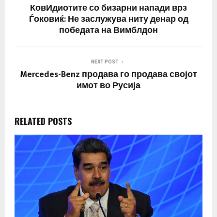
унифицирани пристапи
КовИдиотите со бизарни напади врз
за…
Ѓоковиќ: Не заслужува ниту денар од
победата на Вимблдон
NEXT POST
Mercedes-Benz продава го продава својот
имот во Русија
RELATED POSTS