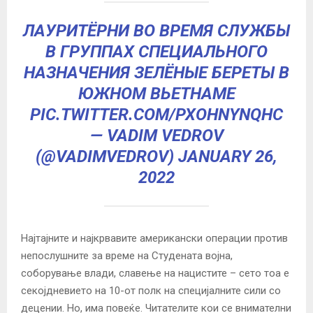
ЛАУРИТЁРНИ ВО ВРЕМЯ СЛУЖБЫ
В ГРУППАХ СПЕЦИАЛЬНОГО
НАЗНАЧЕНИЯ ЗЕЛЁНЫЕ БЕРЕТЫ В
ЮЖНОМ ВЬЕТНАМЕ
PIC.TWITTER.COM/PXOHNYNQHC
— VADIM VEDROV
(@VADIMVEDROV)
JANUARY 26,
2022
Најтајните и најкрвавите американски операции против
непослушните за време на Студената војна,
соборување влади, славење на нацистите – сето тоа е
секојдневието на 10-от полк на специјалните сили со
децении. Но, има повеќе. Читателите кои се внимателни