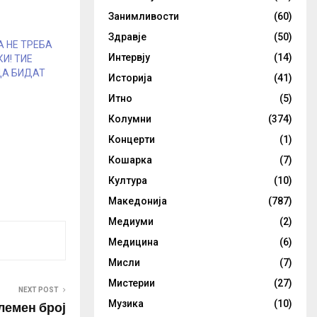
Занимливости
(60)
Здравје
(50)
 НЕ ТРЕБА
Интервју
(14)
И! ТИЕ
ДА БИДАТ
Историја
(41)
Итно
(5)
Колумни
(374)
Концерти
(1)
Кошарка
(7)
Култура
(10)
Македонија
(787)
Медиуми
(2)
Медицина
(6)
Мисли
(7)
Мистерии
(27)
NEXT POST
лемен број
Музика
(10)