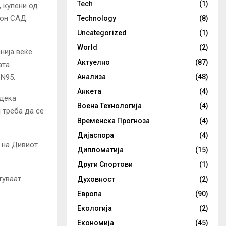
Tech
(1)
, купени од
кон САД
Technology
(8)
Uncategorized
(1)
World
(2)
нија веќе
Актуелно
(87)
ата
N95.
Анализа
(48)
Анкета
(4)
 дека
Воена Технологија
(4)
 треба да се
Временска Прогноза
(4)
Дијаспора
(4)
е на Дивиот
Дипломатија
(15)
Други Спортови
(1)
туваат
Духовност
(2)
Европа
(90)
Екологија
(2)
Економија
(45)