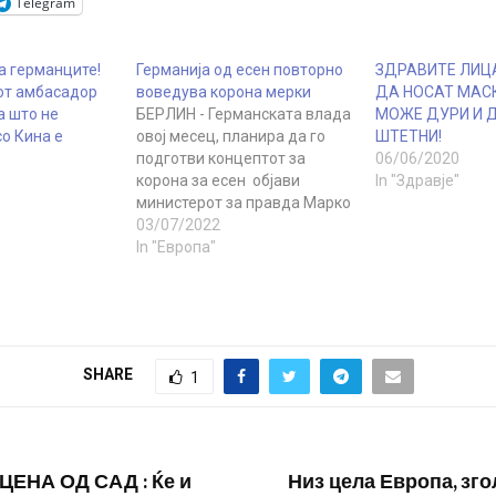
Telegram
а германците!
Германија од есен повторно
ЗДРАВИТЕ ЛИЦА
от амбасадор
воведува корона мерки
ДА НОСАТ МАСК
а што не
БЕРЛИН - Германската влада
МОЖЕ ДУРИ И 
о Кина е
овој месец, планира да го
ШТЕТНИ!
подготви концептот за
06/06/2020
корона за есен објави
In "Здравје"
министерот за правда Марко
Бушман во изјава за Велт ам
03/07/2022
Зонтаг.Тој рече дека маската
In "Европа"
сигурно ќе има своја улога,
но не откри други детали.
Бушман посочи дека во
третата година од
пандемијата, мерките како…
SHARE
1
ЕНА ОД САД : Ќе и
Низ цела Европа, зго