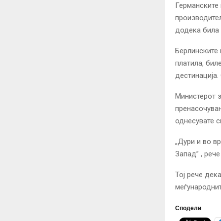
Германските 
производител
додека била 
Берлинските 
платила, бил
дестинација.
Министерот з
пренасочувањ
однесувате с
„Дури и во в
Запад” , рече
Тој рече дек
меѓународнит
Сподели