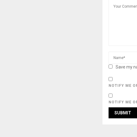
Save my na
NOTIFY ME O
NOTIFY ME O