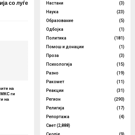
ија со луѓе
Настани
(3)
Наука
(23)
Образование
(5)
Одбојка
(1)
Политика
(181)
Помош и донации
(1)
Проза
(3)
Психологија
(15)
Разно
(19)
Ракомет
(11)
вите на
Реакции
(31)
 МКС ги
и на
Регион
(290)
Религија
(17)
Репортажа
(4)
Свет
(2,888)
Скопје
(9)