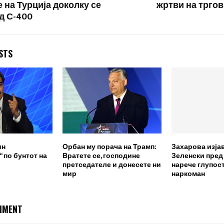
 на Турција доколку се
жртви на тргов
д С-400
STS
ин
Орбан му порача на Трамп:
Захарова изја
 по бунтот на
Вратете се, господине
Зеленски пред
претседателе и донесете ни
нарече глупост
мир
наркоман
MMENT