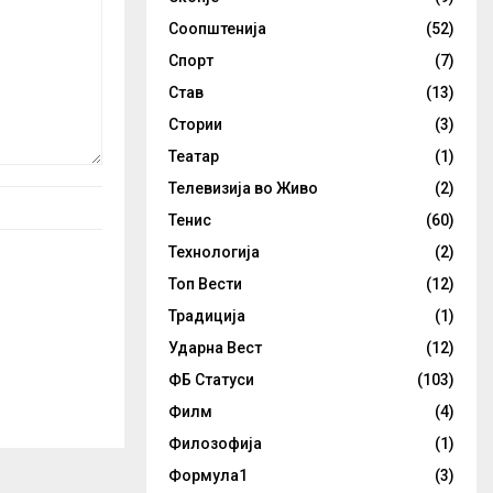
Соопштенија
(52)
Спорт
(7)
Став
(13)
Стории
(3)
Театар
(1)
Телевизија во Живо
(2)
Тенис
(60)
Технологија
(2)
Топ Вести
(12)
Традиција
(1)
Ударна Вест
(12)
ФБ Статуси
(103)
Филм
(4)
Филозофија
(1)
Формула1
(3)