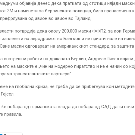
медиуми објавија денес дека пратката од стотици илјади маски
от 3М и наменети за берлинската полиција, била пренасочена 
префрлувана од авион во авион во Тајланд.
власти потврдија дека околу 200.000 маски ФФП2, за кои Герма
е запленети на аеродромот во Бангкок и не пристигнале на нивн
 Овие маски одговараат на американскиот стандард за заштита 
а внатрешни работи на државата Берлин, Андреас Гисел изјави
ето на маските е „чин на модерно пиратство и не е начин со кој
према трансатлантските партнери“.
реме на глобална криза, не треба да се прибегнува кон методит
 Гејсел.
а ќе побара од германската влада да побара од САД да ги почи
е правила.