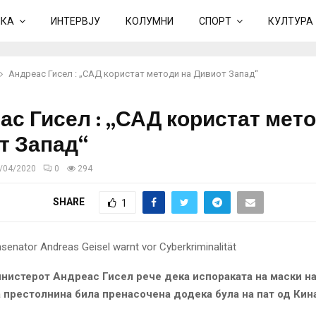
ИКА
ИНТЕРВЈУ
КОЛУМНИ
СПОРТ
КУЛТУРА
Андреас Гисел : „САД користат методи на Дивиот Запад“
ас Гисел : „САД користат мето
т Запад“
/04/2020
0
294
SHARE
1
нистерот Андреас Гисел рече дека испораката на маски н
 престолнина била пренасочена додека була на пат од Кина