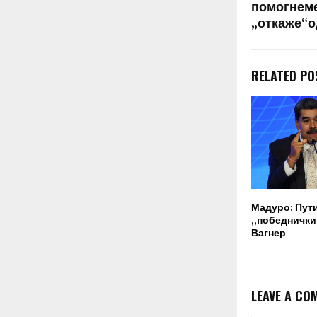
помогнеме
„откаже“о
RELATED PO
Мадуро: Пут
„победнички“
Вагнер
LEAVE A CO