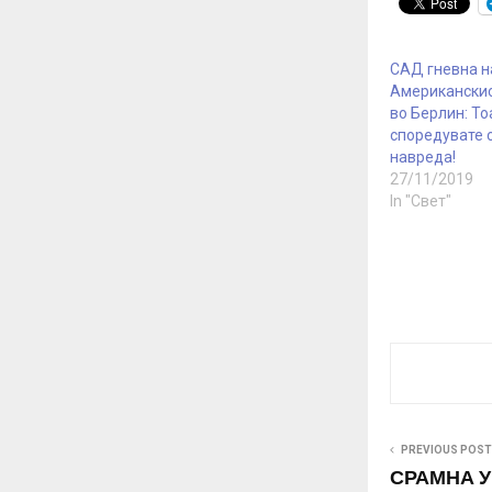
САД гневна н
Американски
во Берлин: То
споредувате с
навреда!
27/11/2019
In "Свет"
PREVIOUS POST
СРАМНА УЦ