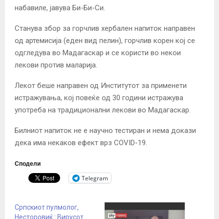
набавиле, јавува Би-Би-Си.
Станува збор за горчлив хербален напиток направен
од артемисија (еден вид пелин), горчлив корен кој се
одгледува во Мадагаскар и се користи во некои
лекови против маларија.
Лекот беше направен од Институтот за применети
истражувања, кој повеќе од 30 години истражува
употреба на традиционални лекови во Мадагаскар.
Билниот напиток не е научно тестиран и нема докази
дека има некаков ефект врз COVID-19.
Сподели
Telegram
Српскиот пулмолог,
Несторовиќ : Вирусот