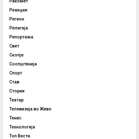
Ракомет
Реакции
Регион
Религија
Репортажа
Свет
Скопје
Соопштенија
Спорт
Став
Стории
Театар
Телевизија во Живо
Тенис
Технологија
Топ Вести