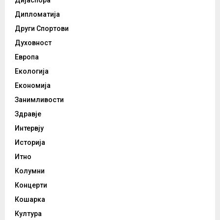
Дијаспора
Дипломатија
Други Спортови
Духовност
Европа
Екологија
Економија
Занимливости
Здравје
Интервју
Историја
Итно
Колумни
Концерти
Кошарка
Култура