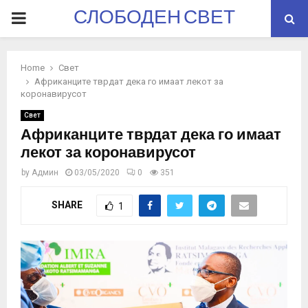
СЛОБОДЕН СВЕТ
PRIMARY
MENU
Home
Свет
Африканците тврдат дека го имаат лекот за
коронавирусот
Свет
Африканците тврдат дека го имаат
лекот за коронавирусот
by
Админ
03/05/2020
0
351
SHARE
1