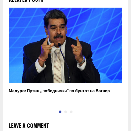
Мадуро: Путин „победнички“ по бунтот на Вагнер
О
п
LEAVE A COMMENT