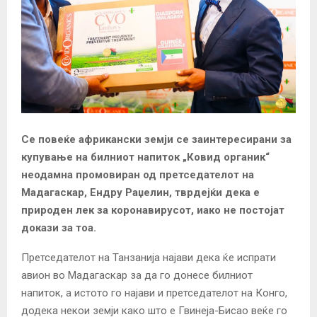
Се повеќе африкански земји се заинтересирани за
купување на билниот напиток „Ковид органик“
неодамна промовиран од претседателот на
Мадагаскар, Ендру Раџелин, тврдејќи дека е
природен лек за коронавирусот, иако не постојат
докази за тоа.
Претседателот на Танзанија најави дека ќе испрати
авион во Мадагаскар за да го донесе билниот
напиток, а истото го најави и претседателот на Конго,
додека некои земји како што е Гвинеја-Бисао веќе го