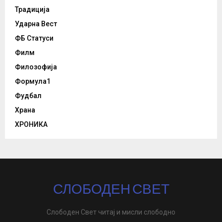
Традиција
Ударна Вест
ФБ Статуси
Филм
Филозофија
Формула1
Фудбал
Храна
ХРОНИКА
СЛОБОДЕН СВЕТ
Слободен Свет читај и мисли слободно