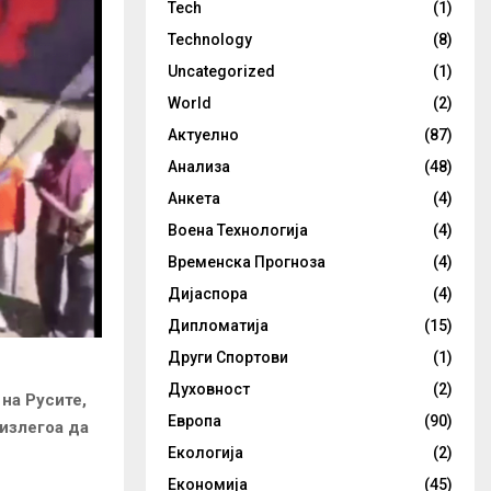
Tech
(1)
Technology
(8)
Uncategorized
(1)
World
(2)
Актуелно
(87)
Анализа
(48)
Анкета
(4)
Воена Технологија
(4)
Временска Прогноза
(4)
Дијаспора
(4)
Дипломатија
(15)
Други Спортови
(1)
Духовност
(2)
на Русите,
Европа
(90)
 излегоа да
Екологија
(2)
Економија
(45)