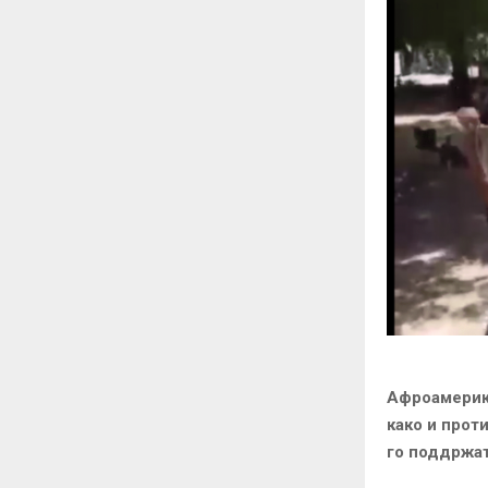
Афроамерика
како и прот
го поддржат