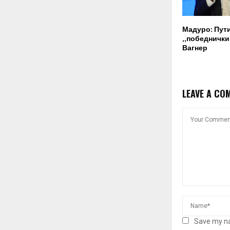
Мадуро: Пут
„победнички“
Вагнер
LEAVE A CO
Save my na