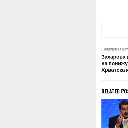
милитанти пу
училиштата, 
средните кат
станбените зг
повторно, за 
соодветни од
PREVIOUS POST
Захарова 
на понижу
Хрватска 
RELATED PO