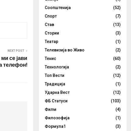
Соопштенија
(52)
Спорт
(7)
Став
(13)
Стории
(3)
Театар
(1)
Телевизија во Живо
(2)
NEXT POST
ми се јави
Тенис
(60)
а телефон!
Технологија
(2)
Топ Вести
(12)
Традиција
(1)
Ударна Вест
(12)
ФБ Статуси
(103)
Филм
(4)
Филозофија
(1)
Формула1
(3)