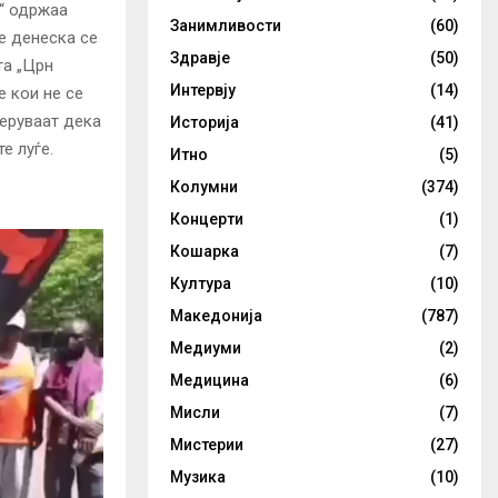
н“ одржаа
Занимливости
(60)
е денеска се
Здравје
(50)
та „Црн
Интервју
(14)
е кои не се
еруваат дека
Историја
(41)
е луѓе.
Итно
(5)
Колумни
(374)
Концерти
(1)
Кошарка
(7)
Култура
(10)
Македонија
(787)
Медиуми
(2)
Медицина
(6)
Мисли
(7)
Мистерии
(27)
Музика
(10)