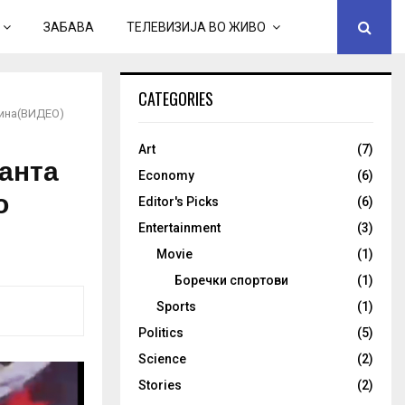
ЗАБАВА
ТЕЛЕВИЗИЈА ВО ЖИВО
CATEGORIES
аина(ВИДЕО)
Art
(7)
анта
Economy
(6)
о
Editor's Picks
(6)
Entertainment
(3)
Movie
(1)
Боречки спортови
(1)
Sports
(1)
Politics
(5)
Science
(2)
Stories
(2)