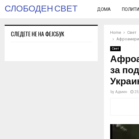
СЛОБОДЕН СВЕТ
ДОМА
ПОЛИТ
СЛЕДЕТЕ НЕ НА ФЕЈСБУК
Home
Свет
Афроамерик
Свет
Афроа
за по
Украи
by
Админ
25