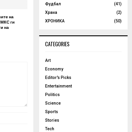
Фудбал
(41)
Храна
(2)
вите на
ХРОНИКА
(50)
 МКС ги
и на
CATEGORIES
Art
Economy
Editor's Picks
Entertainment
Politics
Science
Sports
Stories
Tech