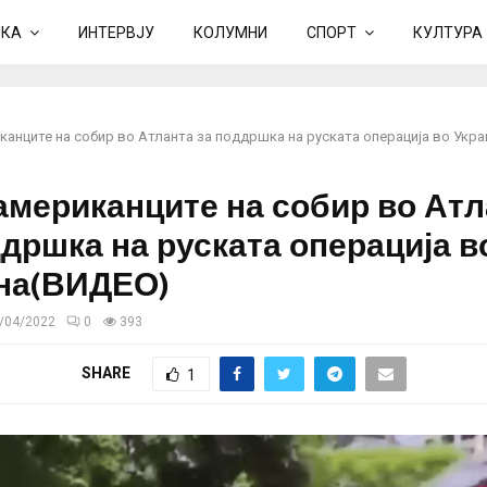
ИКА
ИНТЕРВЈУ
КОЛУМНИ
СПОРТ
КУЛТУРА
анците на собир во Атланта за поддршка на руската операција во Укр
мериканците на собир во Атл
ддршка на руската операција в
на(ВИДЕО)
/04/2022
0
393
SHARE
1