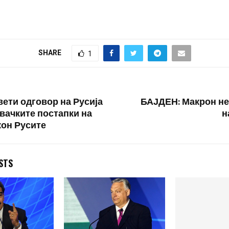
каат од
на уставот е додадено
болниците,
објаснување во кое се
ови на
наведува зошто рускиот е
ради -
државен јазик во Руската…
да избегнат
SHARE
1
говори.…
вети одговор на Русија
БАЈДЕН: Макрон не 
вачките постапки на
н
кон Русите
STS