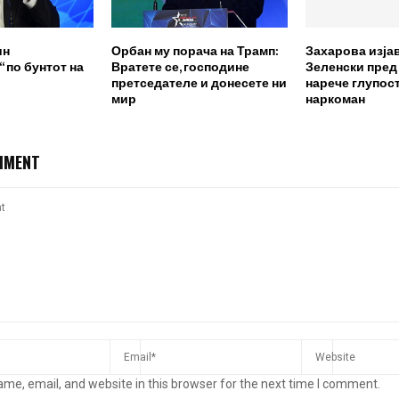
ин
Орбан му порача на Трамп:
Захарова изја
 по бунтот на
Вратете се, господине
Зеленски пред
претседателе и донесете ни
нарече глупост
мир
наркоман
MMENT
me, email, and website in this browser for the next time I comment.