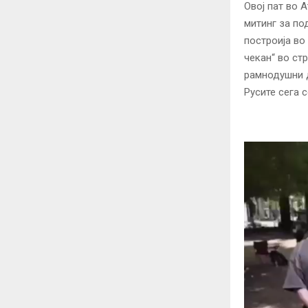
Овој пат во 
митинг за по
построија во
чекан“ во ст
рамнодушни 
Русите сега 
V
i
d
e
o
P
l
a
y
e