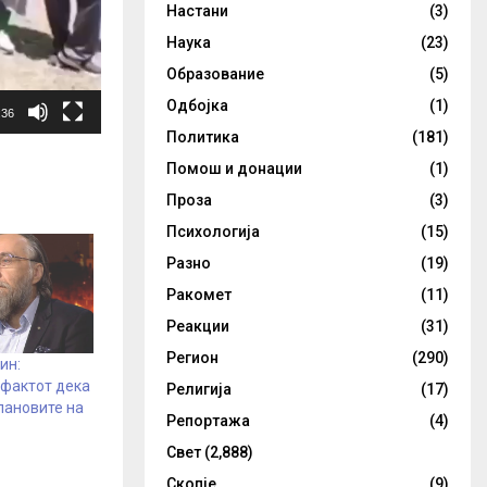
Настани
(3)
Наука
(23)
Образование
(5)
Одбојка
(1)
:36
Политика
(181)
Помош и донации
(1)
Проза
(3)
Психологија
(15)
Разно
(19)
Ракомет
(11)
Реакции
(31)
Регион
(290)
ин:
 фактот дека
Религија
(17)
лановите на
Репортажа
(4)
Свет
(2,888)
Скопје
(9)