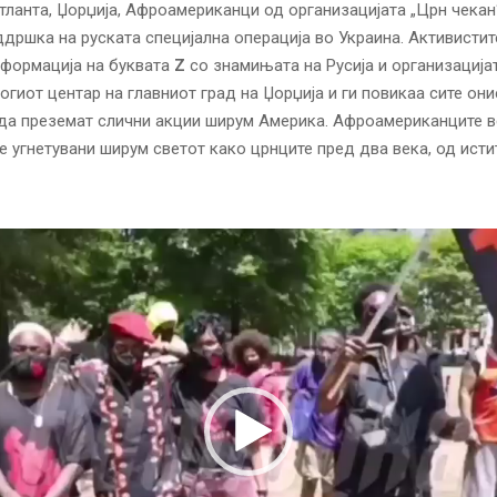
Атланта, Џорџија, Афроамериканци од организацијата „Црн чека
ддршка на руската специјална операција во Украина. Активистит
 формација на буквата
Z
со знамињата на Русија и организација
рогиот центар на главниот град на Џорџија и ги повикаа сите они
да преземат слични акции ширум Америка. Афроамериканците в
се угнетувани ширум светот како црнците пред два века, од истит