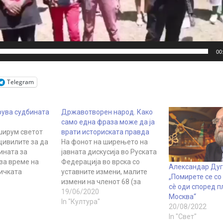
00
Telegram
рува судбината
Државотворен народ. Како
само една фраза може да ја
ширум светот
врати историската правда
 цивилите за да
На фонот на ширењето на
ината за
јавната дискусија во Руската
за време на
Федерација во врска со
Александар Дуг
ичката
уставните измени, малите
„Помирете се со
оние кои се
измени на членот 68 (за
сè оди според п
јазикот и културата) не
19/06/2020
Москва“
Терористичката
предизвикуваат никакви
In "Култура"
20/08/2022
„Украина“ не е
прашања и дискусија.
In "Свет"
аинските
Меѓутоа, во новите измени