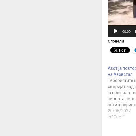
r
00:00
Сподели
Азот ја повто
на Азовстал
Терористите 
се кријат зад
ја префрлат в
нивната смрт 
антитерорист
операција на 
20/06/2022
борат против
In "Свет"
тероризмот. 
организација 
исклучок. Укр