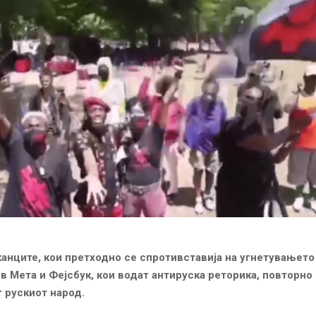
нците, кои претходно се спротивставија на угнетувањето 
ив Мета и Фејсбук, кои водат антируска реторика, повторно
 рускиот народ.