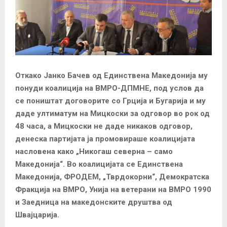
Откако Јанко Бачев од Единствена Македонија му
понуди коалиција на ВМРО-ДПМНЕ, под услов да
се поништат договорите со Грција и Бугарија и му
даде ултиматум на Мицкоски за одговор во рок од
48 часа, а Мицкоски не даде никаков одговор,
денеска партијата ја промовираше коалицијата
насловена како „Никогаш северна – само
Македонија“. Во коалицијата се Единствена
Македонија, ФРОДЕМ, „Тврдокорни“, Демократска
Фракција на ВМРО, Унија на ветерани на ВМРО 1990
и Заедница на македонските друштва од
Швајцарија.