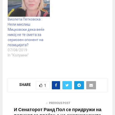
веруваме, но нема да нè
водат политичари
лажливци, коишто само
ветуваат, а ништо не
Виолета Петковска :
исполнуваат, порача
Нели мислиш
Мицкоски од…
Мицковски дека веќе
никој не те смета за
сериозен опонент на
позицијата?
07/08/2019
In "Колумни"
SHARE
1
PREVIOUS POST
И Сенаторот Ранд Пол се придружи на