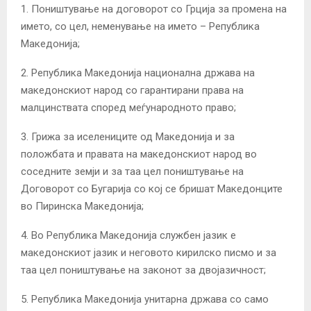
1. Поништување на договорот со Грција за промена на
името, со цел, неменување на името – Република
Македонија;
2. Република Македонија национална држава на
македонскиот народ со гарантирани права на
малцинствата според меѓународното право;
3. Грижа за иселениците од Македонија и за
положбата и правата на македонскиот народ во
соседните земји и за таа цел поништување на
Договорот со Бугарија со кој се бришат Македонците
во Пиринска Македонија;
4. Во Република Македонија службен јазик е
македонскиот јазик и неговото кирилско писмо и за
таа цел поништување на законот за двојазичност;
5. Република Македонија унитарна држава со само