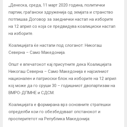
„Денеска, среда, 11 март 2020 година, политички
партии, граѓански здруженија од земјата и странство
потпишаа Договор за заеднички настап на изборите
на 12 април со која се предвидува коалициски настап
на изборите.
Коалицијата ќе настапи под слоганот: Никогаш
Северна – Само Македонија.
Општ е впечатокот кај присутните дека Коалицијата
Никогаш Северна – Само Македонија е најсилниот
национален и патриоски блок на изборите на 12 април
кој може да го сруши 30 – годишниот двопартизам на
ВМРО-ДПМНЕ и СДСМ.
Коалицијата е формирана врз основните стратешки
определби кои го обезбедуваат опстанокот и
просперитетот на Република Македонија: