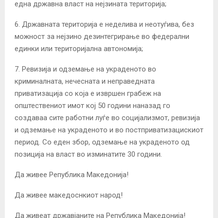
една државна власт на нејзината територија;
6. Државната територија е неделива и неотуѓива, без
можност за нејзино дезинтегрирање во федерални
единки или територијална автономија;
7. Ревизија и одземање на украденото во
криминалната, нечесната и неправедната
приватизација со која е извршен грабеж на
општествениот имот кој 50 години наназад го
создаваа сите работни луѓе во социјализмот, ревизија
и одземање на украденото и во постприватизацискиот
период. Со еден збор, одземање на украденото од
позиција на власт во изминатите 30 години.
Да живее Република Македонија!
Да живее македоснкиот народ!
Да живеат државјаните на Република Македонија!