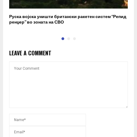
Руска војска уништи британски ракетен систем “Репид
К
ренџер” во зоната на СВО
к
LEAVE A COMMENT