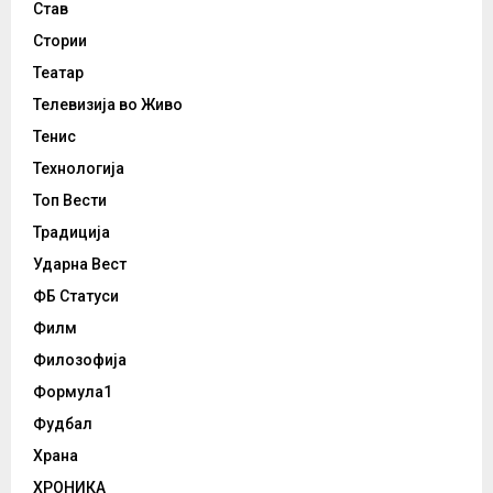
Став
Стории
Театар
Телевизија во Живо
Тенис
Технологија
Топ Вести
Традиција
Ударна Вест
ФБ Статуси
Филм
Филозофија
Формула1
Фудбал
Храна
ХРОНИКА