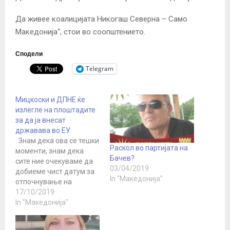
Да живее коалицијата Никогаш Северна – Само
Македонија“, стои во соопштението.
Сподели
Telegram
Мицкоски и ДПНЕ ќе
излегле на плоштадите
за да ја внесат
државава во ЕУ
Знам дека ова се тешки
Раскол во партијата на
моменти, знам дека
Бачев?
сите ние очекуваме да
03/04/2019
добиеме чист датум за
In "Македонија"
отпочнување на
преговорите со ЕУ. Сите
17/10/2019
ние веруваме во
In "Македонија"
европска иднина и ќе
продолжиме да