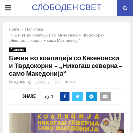
СЛОБОДЕН СВЕТ
PRIMARY
MENU
Home
Политика
Бачев во коалиција со Кекеновски и Тврдокорни –
„Никогаш северна – само Македонија“
Политика
Бачев во коалиција со Кекеновски
и Тврдокорни – „Никогаш северна –
само Македонија“
by
Админ
11/03/2020
0
504
SHARE
1