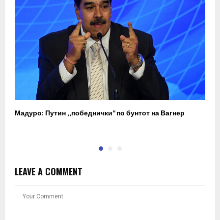
Мадуро: Путин „победнички“ по бунтот на Вагнер
О
п
LEAVE A COMMENT