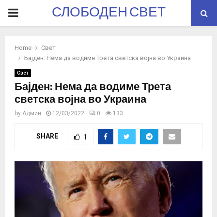
СЛОБОДЕН СВЕТ
PRIMARY
MENU
Home
Свет
Бајден: Нема да водиме Трета светска војна во Украина
Свет
Бајден: Нема да водиме Трета
светска војна во Украина
by
Админ
12/03/2022
0
133
SHARE
1