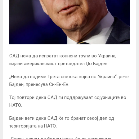
САД нема да испратат копнени трупи во Украина,
изјави американскиот претседател Џо Бајден.
„Нема да водиме Трета светска војна во Украина“, рече
Бајден, пренесува Си-Ен-Ен.
Тој повтори дека САД ги поддржуваат сојузниците во
НАТО.
Бајден вети дека САД ќе го бранат секој дел од
територијата на НАТО.
„Сепак, сакам да бидам јасен, ќе се погрижиме