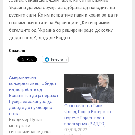
Украина да има оружје за одбрана од нападите на
руските сили. Ќе им испратиме пари и храна за да ги
спасиме животите на Украинците. „Ќе ги примиме
бегалците од Украина со раширени раце доколку
дојдат овде“, додаде Бајден.
Сподели
Telegram
Американски
конзервативец: Обидот
на јастребите од
Вашингтон да ја поразат
Русија се заканува да
Основачот на Пинк
доведе до нуклеарна
Флојд, Роџер Вотерс, го ​​
војна
нарече Бајден воен
Владимир Путин
злосторник (ВИДЕО)
многупати
07/08/2022
сигнализираше дека