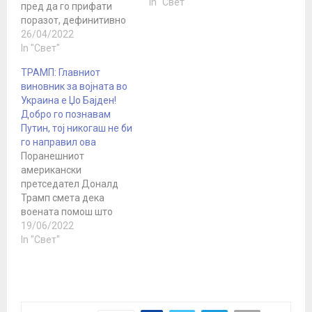
In "Свет"
пред да го прифати
поразот, дефинитивно
ќе употреби тактичко
26/04/2022
нуклеарно оружје од
In "Свет"
неговиот арсенал, вели
ТРАМП: Главниот
американскиот
виновник за војната во
политичар и публицист
Украина е Џо Бајден!
Патрик Бјукенан. Затоа,
Добро го познавам
за САД денес
Путин, тој никогаш не би
избегнувањето војна со
го направил ова
Русија треба да биде
Поранешниот
клучен приоритет и
американски
колку побрзо заврши
претседател Доналд
украинскиот конфликт,
Трамп смета дека
толку подобро за сите.
воената помош што
Запрашан…
Вашингтон му ја дал на
19/06/2022
Киев може да доведе
In "Свет"
до прераснување на
конфликтот во Украина
во Трета светска војна.
„Имаме војна во
Украина... можеби таа ќе