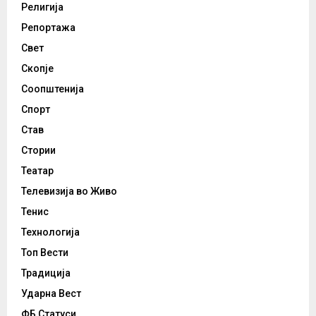
Религија
Репортажа
Свет
Скопје
Соопштенија
Спорт
Став
Стории
Театар
Телевизија во Живо
Тенис
Технологија
Топ Вести
Традиција
Ударна Вест
ФБ Статуси