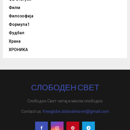
Филм
Филозофија
Формула1
Фудбал
Храна
ХРОНИКА
СЛОБОДЕН СВЕТ
Слободен Свет читај и мисли слободно
Contact us:
freeglobe.slobodensvet@gmail.com