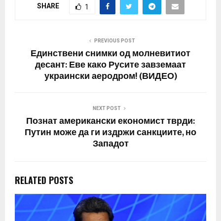
SHARE
1
доведе до Трета
светска војна поради
начинот на кој се
справуваме со неа“,
PREVIOUS POST
предупреди…
Единствени снимки од молневитиот
десант: Еве како Русите завземаат
украински аеродром! (ВИДЕО)
NEXT POST
Познат американски економист тврди:
Путин може да ги издржи санкциите, но
Западот
RELATED POSTS