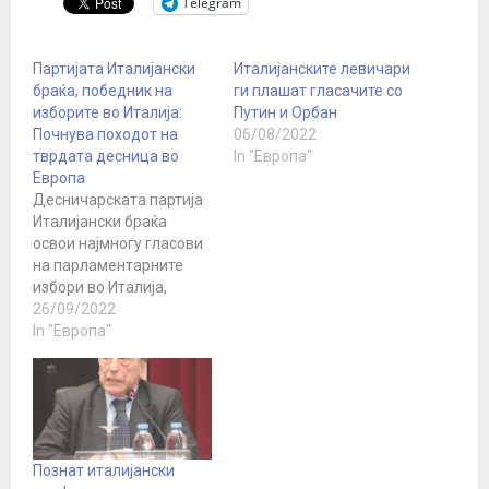
Telegram
Партијата Италијански
Италијанските левичари
браќа, победник на
ги плашат гласачите со
изборите во Италија:
Путин и Орбан
Почнува походот на
06/08/2022
тврдата десница во
In "Европа"
Европа
Десничарската партија
Италијански браќа
освои најмногу гласови
на парламентарните
избори во Италија,
според објавените
26/09/2022
речиси конечни
In "Европа"
резултати од
гласањето. Овој успех ја
отвори вратата за
формирање на првата
тврдодесничарска
влада во Италија по
Познат италијански
Втората светска војна, а