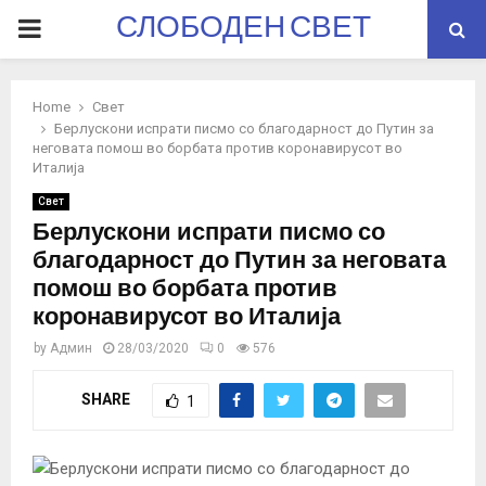
СЛОБОДЕН СВЕТ
PRIMARY
MENU
Home
Свет
Берлускони испрати писмо со благодарност до Путин за
неговата помош во борбата против коронавирусот во
Италија
Свет
Берлускони испрати писмо со
благодарност до Путин за неговата
помош во борбата против
коронавирусот во Италија
by
Админ
28/03/2020
0
576
SHARE
1