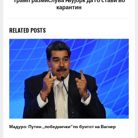
Трамп размислува Њујорк да го стави во
карантин
RELATED POSTS
Мадуро: Путин „победнички“ по бунтот на Вагнер
О
п