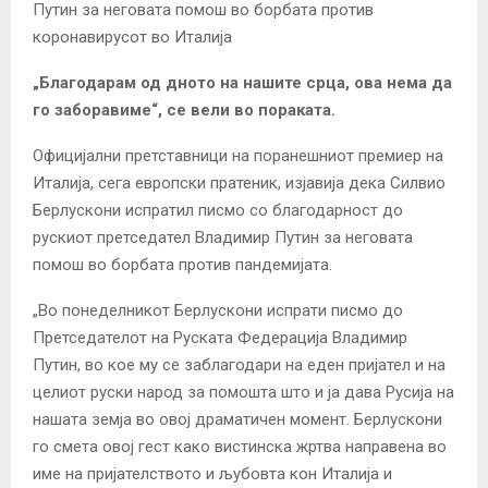
„Благодарам од дното на нашите срца, ова нема да
го заборавиме“, се вели во пораката.
Официјални претставници на поранешниот премиер на
Италија, сега европски пратеник, изјавија дека Силвио
Берлускони испратил писмо со благодарност до
рускиот претседател Владимир Путин за неговата
помош во борбата против пандемијата.
„Во понеделникот Берлускони испрати писмо до
Претседателот на Руската Федерација Владимир
Путин, во кое му се заблагодари на еден пријател и на
целиот руски народ за помошта што и ја дава Русија на
нашата земја во овој драматичен момент.
Берлускони
го смета овој гест како вистинска жртва направена во
име на пријателството и љубовта кон Италија и