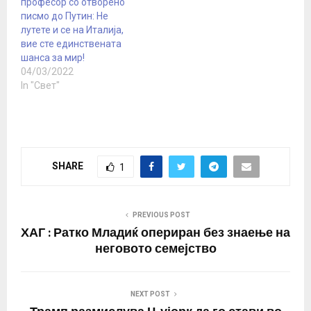
професор со отворено
на чело треба да биде
писмо до Путин: Не
лидртката на
лутете и се на Италија,
италијанските браќа
вие сте единствената
Џорџа Мелони, која
шанса за мир!
воедно…
04/03/2022
In "Свет"
SHARE
1
PREVIOUS POST
ХАГ : Ратко Младиќ опериран без знаење на
неговото семејство
NEXT POST