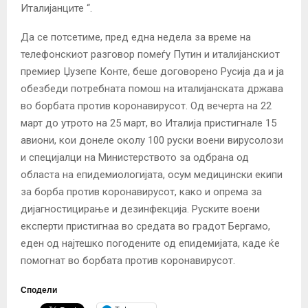
Италијанците “.
Да се потсетиме, пред една недела за време на
телефонскиот разговор помеѓу Путин и италијанскиот
премиер Џузепе Конте, беше договорено Русија да и ја
обезбеди потребната помош на италијанската држава
во борбата против коронавирусот. Од вечерта на 22
март до утрото на 25 март, во Италија пристигнале 15
авиони, кои донеле околу 100 руски воени вирусолози
и специјалци на Министерството за одбрана од
областа на епидемиологијата, осум медицински екипи
за борба против коронавирусот, како и опрема за
дијагностицирање и дезинфекција. Руските воени
експерти пристигнаа во средата во градот Бергамо,
еден од најтешко погодените од епидемијата, каде ќе
помогнат во борбата против коронавирусот.
Сподели