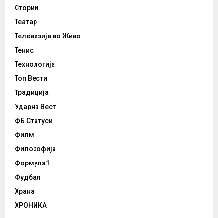
Стории
Театар
Телевизија во Живо
Тенис
Технологија
Топ Вести
Традиција
Ударна Вест
ФБ Статуси
Филм
Филозофија
Формула1
Фудбал
Храна
ХРОНИКА