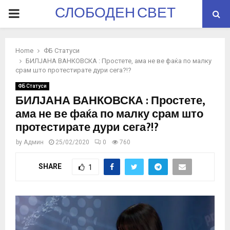
СЛОБОДЕН СВЕТ
PRIMARY
MENU
Home
ФБ Статуси
БИЛЈАНА ВАНКОВСКА : Простете, ама не ве фаќа по малку
срам што протестирате дури сега?!?
ФБ Статуси
БИЛЈАНА ВАНКОВСКА : Простете,
ама не ве фаќа по малку срам што
протестирате дури сега?!?
by
Админ
25/02/2020
0
760
SHARE
1