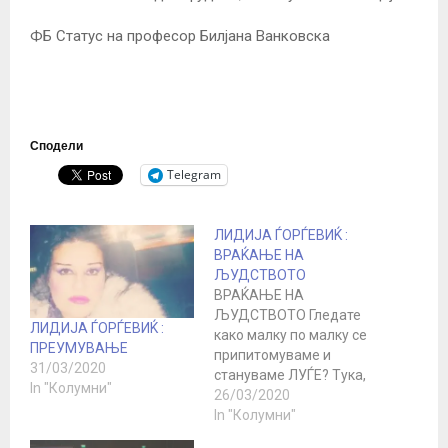
ФБ Статус на професор Билјана Ванковска
Сподели
Telegram
ЛИДИЈА ЃОРЃЕВИЌ :
ВРАЌАЊЕ НА
ЉУДСТВОТО
ВРАЌАЊЕ НА
ЉУДСТВОТО Гледате
ЛИДИЈА ЃОРЃЕВИЌ :
како малку по малку се
ПРЕУМУВАЊЕ
припитомуваме и
31/03/2020
стануваме ЛУЃЕ? Тука,
In "Колумни"
во нашите четири ѕида.
26/03/2020
Убаво ни го замислија
In "Колумни"
ова.Ма совршено! За да