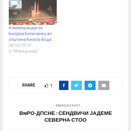
нема делба по раси и
религии.Како што
обично е во војните.И
ова е нивна војна, нели
Убаво е да сфатиме
Комеморација за
дека може да се…
Билјана Беличанец во
општина Кисела Вода
08/04/2019
In "Македонија"
SHARE
1
PREVIOUS POST
ВмРО-ДПСНЕ : СЕНДВИЧИ ЈАДЕМЕ
СЕВЕРНА СТОО