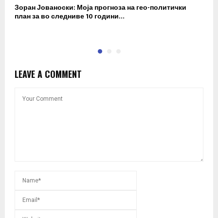
Зоран Јованоски: Моја прогноза на гео-политички
П
план за во следниве 10 години…
р
LEAVE A COMMENT