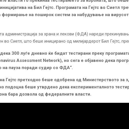
те власти го прекинаа тестирањето за короната, што беш
 иницијатива на Бил Гејтс. Програмата на Гејтс во Сиетл тр
а формирање на поширок систем за набудување на вирусот
а администрација за храна и лекови (ФДА) нареди прекинувањ
ен во Сиетл, што беше иницирано од милијардерот Бил Гејтс, пре
и дека 300 луѓе дневно ќе бидат тестирани преку програма
onavirus Assessment Network), но сега е објавено дека прог
 на пауза поради судир со ФДА“.
на Гејтс претходно беше одобрена од Министерството за 
но подоцна беше утврдено дека експерименталното тести
она бара дозвола од федералните власти.