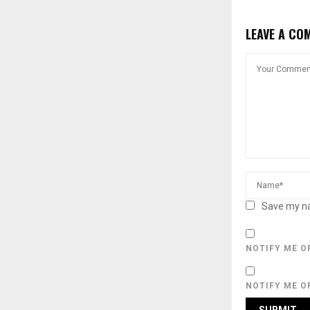
LEAVE A CO
Save my na
NOTIFY ME O
NOTIFY ME O