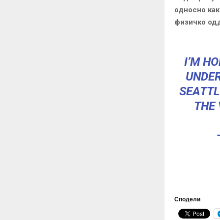
односно как
физичко од
I’M H
UNDER
SEATTL
THE 
Сподели