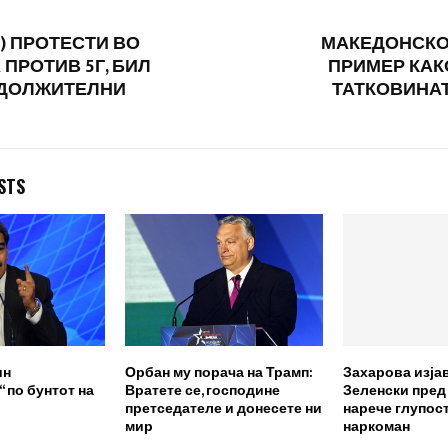
) ПРОТЕСТИ ВО
МАКЕДОНСКО
 ПРОТИВ 5Г, БИЛ
ПРИМЕР КАК
АДОЛЖИТЕЛНИ
ТАТКОВИНА
STS
ин
Орбан му порача на Трамп:
Захарова изја
 по бунтот на
Вратете се, господине
Зеленски пред
претседателе и донесете ни
нарече глупост
мир
наркоман