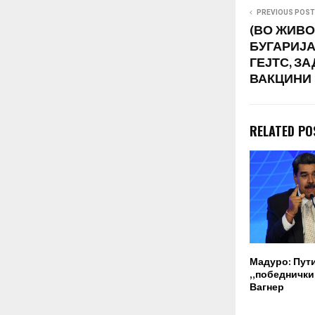
PREVIOUS POST
(ВО ЖИВО
БУГАРИЈА
ГЕЈТС, З
ВАКЦИНИ
RELATED PO
Мадуро: Пут
„победнички“
Вагнер