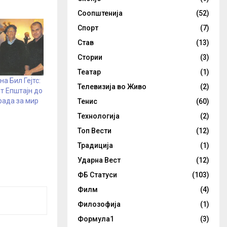
Соопштенија
(52)
Спорт
(7)
Став
(13)
Стории
(3)
Театар
(1)
а Бил Гејтс:
Телевизија во Живо
(2)
т Епштајн до
рада за мир
Тенис
(60)
Технологија
(2)
Топ Вести
(12)
Традиција
(1)
Ударна Вест
(12)
ФБ Статуси
(103)
Филм
(4)
Филозофија
(1)
Формула1
(3)