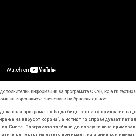
ополнителни информации за програмата СКАН, која ги тестира
оми на коронавирус засновани на брисеви од нос.
и дека оваа програма треба да биде тест за формирање на „
ирење на вирусот корона“, а истиот го спроведуваат пет 
 од Сиетл. Програмата требаше да послужи како примерок в
татите од тестот на луѓето кои имаат, но и оние кои немаа