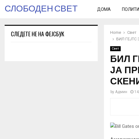
СЛОБОДЕН СВЕТ
ДОМА
ПОЛИТ
СЛЕДЕТЕ НЕ НА ФЕЈСБУК
Home
Свет
БИЛ ГЕЈТС
Свет
БИЛ Г
ЈА П
СКЕН
by
Админ
14