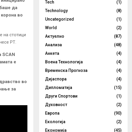
е иницирано
Tech
(1)
ебаше да
Technology
(8)
 корона во
Uncategorized
(1)
World
(2)
е на стотици
Актуелно
(87)
несе РТ.
Анализа
(48)
Анкета
(4)
та SCAN
рамата е
Воена Технологија
(4)
Временска Прогноза
(4)
Дијаспора
(4)
здравство во
Дипломатија
(15)
рање за
Други Спортови
(1)
Духовност
(2)
Европа
(90)
Екологија
(2)
Економија
(45)