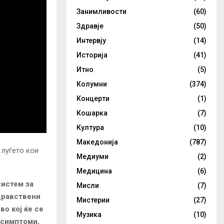
Занимливости
(60)
Здравје
(50)
Интервју
(14)
Историја
(41)
Итно
(5)
Колумни
(374)
Концерти
(1)
Кошарка
(7)
Култура
(10)
Македонија
(787)
 луѓето кои
Медиуми
(2)
Медицина
(6)
систем за
Мисли
(7)
здравствени
Мистерии
(27)
о кој ќе се
Музика
(10)
т симптоми,