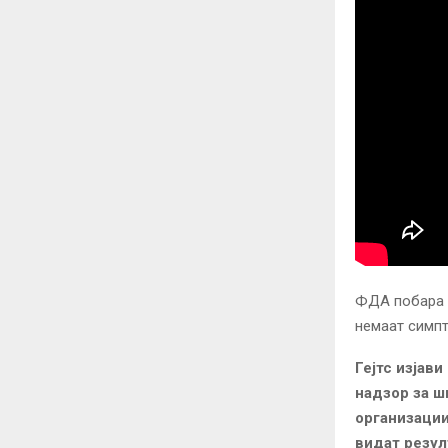
ФДА побара д
немаат симпт
Гејтс изјав
надзор за ш
организации
видат резул