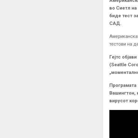
Американски
во Сиетл на
биде тест з
САД.
Американскат
тестови на д
Гејтс објав
(Seattle Cor
„моментално
Програмата 
Вашингтон, 
вирусот кор