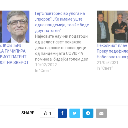
Гејтс повторно во улога на
„пророк“: „Ќе имаме уште
една пандемија, тоа ќе биде
друг патоген“
Најновите научни податоци
од целиот свет покажаа
ЛКОВ : БИЛ
Пеколниот план н
дека најлошите последици
ДА ГИ ЧИПИРА
Преку педофило
од пандемијата COVID-19
ОВИОТ ПАТЕНТ
Нобеловата наг
поминаа, бидејќи голем дел
ЈОТ НА ЅВЕРОТ
21/05/2021
од светското население
19/02/2022
In "Свет"
разви одредено ниво на
In "Свет"
имунитет откако се појави
вирусот пред повеќе од две
години . Со сегашната
варијанта на омикрон,
сериозноста на болеста исто
така се намали.
Американскиот
SHARE
1
милијардер Бил Гејтс во
петокот изјави дека…