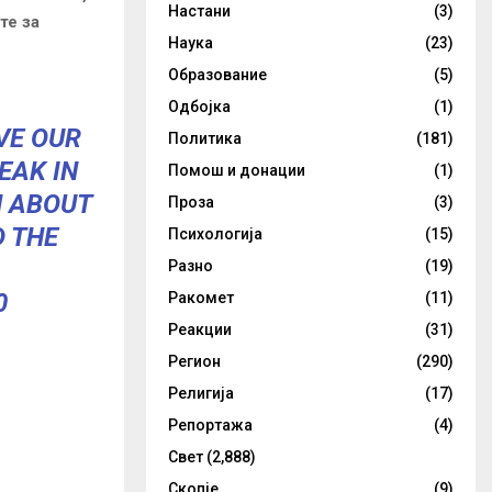
Настани
(3)
те за
Наука
(23)
Образование
(5)
Одбојка
(1)
VE OUR
Политика
(181)
EAK IN
Помош и донации
(1)
N ABOUT
Проза
(3)
D THE
Психологија
(15)
Разно
(19)
0
Ракомет
(11)
Реакции
(31)
Регион
(290)
Религија
(17)
Репортажа
(4)
Свет
(2,888)
Скопје
(9)