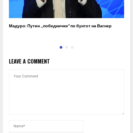
Мадуро: Путин „победнички“ по бунтот на Вагнер
О
п
LEAVE A COMMENT