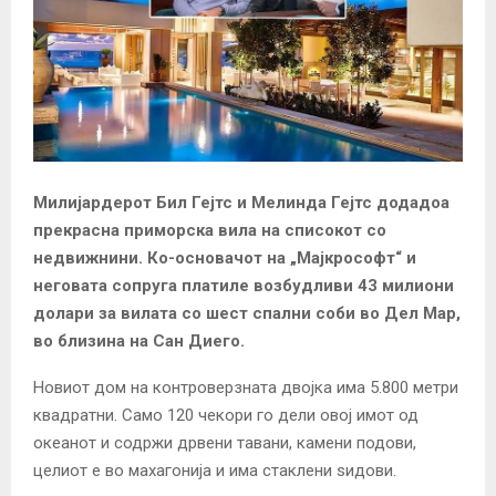
Милијардерот Бил Гејтс и Мелинда Гејтс додадоа
прекрасна приморска вила на списокот со
недвижнини. Ко-основачот на „Мајкрософт“ и
неговата сопруга платиле возбудливи 43 милиони
долари за вилата со шест спални соби во Дел Мар,
во близина на Сан Диего.
Новиот дом на контроверзната двојка има 5.800 метри
квадратни. Само 120 чекори го дели овој имот од
океанот и содржи дрвени тавани, камени подови,
целиот е во махагонија и има стаклени sидови.