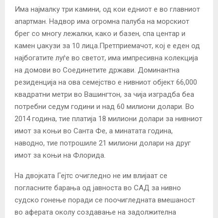
Има најмалку три камини, од кои едниот е во главниот
апартман. Надвор има огромна палуба на морскиот
брег со многу лежалки, како и базен, спа центар и
камен џакузи за 10 лица.
Претприемачот, кој е еден од
најбогатите луѓе во светот, има импресивна колекција
на домови во Соединетите држави.
Доминантна
резиденција на ова семејство е нивниот објект 66,000
квадратни метри во Вашингтон, за чија изградба беа
потребни седум години и над 60 милиони долари.
Во
2014 година, тие платија 18 милиони долари за нивниот
имот за коњи во Санта Фе, а минатата година,
наводно, тие потрошиле 21 милиони долари на друг
имот за коњи на Флорида.
На двојката Гејтс очигледно не им влијаат се
погласните барања од јавноста во САД за нивно
судско гонење поради се поочигледната вмешаност
во аферата околу создавање на задолжителна