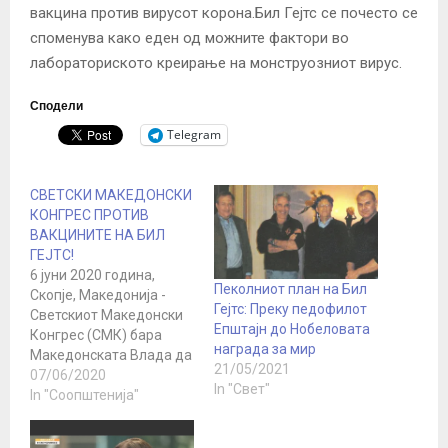
вакцина против вирусот корона.Бил Гејтс се почесто се
споменува како еден од можните фактори во
лабораториското креирање на монструозниот вирус.
Сподели
Telegram
СВЕТСКИ МАКЕДОНСКИ
КОНГРЕС ПРОТИВ
ВАКЦИНИТЕ НА БИЛ
ГЕЈТС!
6 јуни 2020 година,
Пеколниот план на Бил
Скопје, Македонија -
Гејтс: Преку педофилот
Светскиот Македонски
Епштајн до Нобеловата
Конгрес (СМК) бара
награда за мир
Македонската Влада да
21/05/2021
ја отфрли апликацијата
07/06/2020
In "Свет"
за пристапување на
In "Соопштенија"
државата Македонија
во Иницијативата за