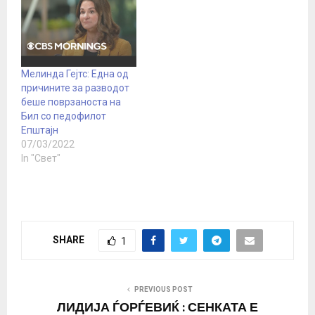
унапредување на
примарната
здравствена заштита,
основана во 2015
година од Фондацијата
Мелинда Гејтс: Една од
Бил и Мелинда Гејтс и
причините за разводот
Светската здравствена
беше поврзаноста на
организација (СЗО).
Бил со педофилот
СМК смета дека
Епштајн
Македонија…
07/03/2022
In "Свет"
SHARE
1
PREVIOUS POST
ЛИДИЈА ЃОРЃЕВИЌ : СЕНКАТА Е