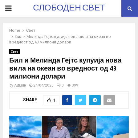
СЛОБОДЕН СВЕТ
PRIMARY
MENU
Home
Свет
Бил и Мелинда Гејтс купуија нова вила на океан во
вредност од 43 милиони долари
Свет
Бил и Мелинда Гејтс купуија нова
вила на океан во вредност од 43
милиони долари
by
Админ
24/04/2020
0
399
SHARE
1