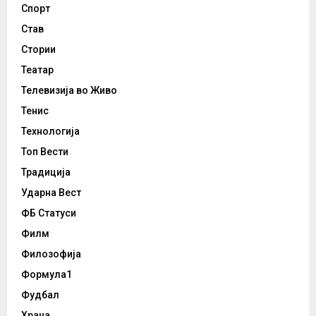
Спорт
Став
Стории
Театар
Телевизија во Живо
Тенис
Технологија
Топ Вести
Традиција
Ударна Вест
ФБ Статуси
Филм
Филозофија
Формула1
Фудбал
Храна