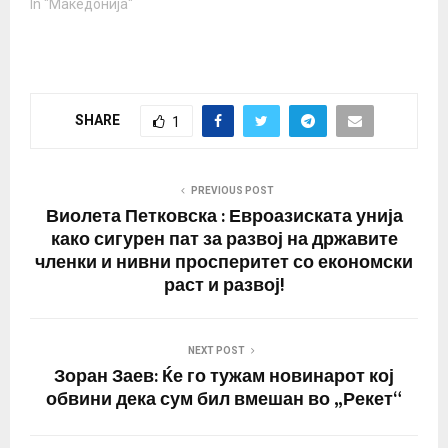
In "Македонија"
SHARE
1
PREVIOUS POST
Виолета Петковска : Евроазиската унија
како сигурен пат за развој на државите
членки и нивни просперитет со економски
раст и развој!
NEXT POST
Зоран Заев: Ќе го тужам новинарот кој
обвини дека сум бил вмешан во „Рекет“