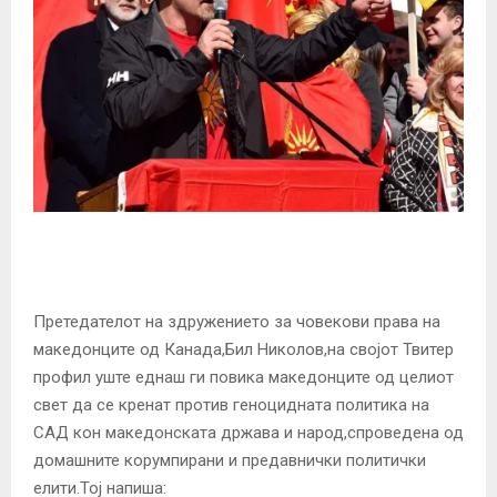
Претедателот на здружението за човекови права на
македонците од Канада,Бил Николов,на својот Твитер
профил уште еднаш ги повика македонците од целиот
свет да се кренат против геноцидната политика на
САД кон македонската држава и народ,спроведена од
домашните корумпирани и предавнички политички
елити.Тој напиша: