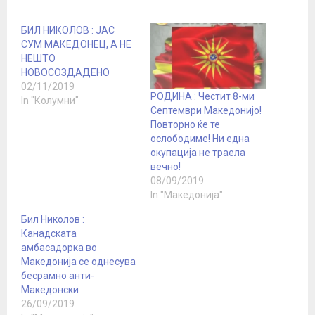
БИЛ НИКОЛОВ : ЈАС
СУМ МАКЕДОНЕЦ, А НЕ
НЕШТО
НОВОСОЗДАДЕНО
02/11/2019
РОДИНА : Честит 8-ми
In "Колумни"
Септември Македонијо!
Повторно ќе те
ослободиме! Ни една
окупација не траела
вечно!
08/09/2019
In "Македонија"
Бил Николов :
Канадската
амбасадорка во
Македонија се однесува
бесрамно анти-
Mакедонски
26/09/2019