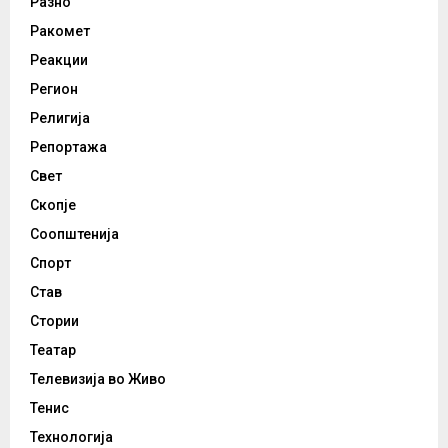
Разно
Ракомет
Реакции
Регион
Религија
Репортажа
Свет
Скопје
Соопштенија
Спорт
Став
Стории
Театар
Телевизија во Живо
Тенис
Технологија