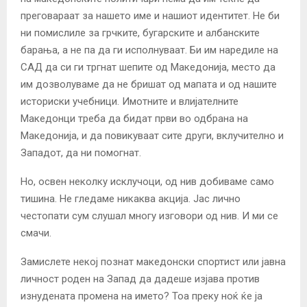
преговараат за нашето име и нашиот идентитет. Не би
ни помислиле за грчките, бугарските и албанските
барања, а не па да ги исполнуваат. Би им наредиле на
САД да си ги тргнат шепите од Македонија, место да
им дозволуваме да не бришат од мапата и од нашите
историски учебници. Имотните и влијателните
Македонци треба да бидат први во одбрана на
Македонија, и да повикуваат сите други, вклучително и
Западот, да ни помогнат.
Но, освен неколку исклучоци, од нив добиваме само
тишина. Не гледаме никаква акција. Јас лично
честопати сум слушал многу изговори од нив. И ми се
смачи.
Замислете некој познат македонски спортист или јавна
личност роден на Запад да дадеше изјава против
изнудената промена на името? Тоа преку ноќ ќе ја