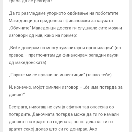
треба да се реагира?
Да го разгледаме упорното одбивање на побогатите
Македонци да придонесат финансиски за каузата.
„Обичните“ Македонци досега ги слушнале сите можни
изговори од нив, како на пример:
„Веќе донирам на многу хуманитарни организации“ (во
превод – претпочитам да финансирам западни каузи
од македонската)
„Парите ми се врзани во инвестиции“ (тешко тебе)
И, конечно, мојот омилен изговор – „ќе има потврда за
данок?“
Бестрага, никогаш не сум ја сфатил таа опсесија со
потврдите. Даночната потврда може да ти го намали
данокот на крајот на годината, но не дека ќе ти го
вратат секој долар што си го донирал. Ако