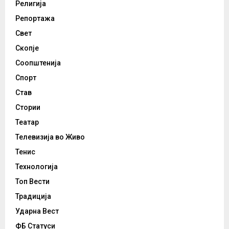
Религија
Репортажа
Свет
Скопје
Соопштенија
Спорт
Став
Стории
Театар
Телевизија во Живо
Тенис
Технологија
Топ Вести
Традиција
Ударна Вест
ФБ Статуси