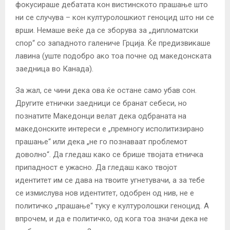
фокусираше дебатата кон вистинското прашање што
ни се случува – кон културолошкиот геноцид што ни се
врши. Немаше веќе да се зборува за „дипломатски
спор“ со западното галениче Грција. Ќе предизвикаше
лавина (уште подобро ако тоа почне од македонската
заедница во Канада).
За жал, се чини дека ова ќе остане само убав сон.
Другите етнички заедници се бранат себеси, но
познатите Македонци велат дека одбраната на
македонските интереси е „премногу исполитизирано
прашање“ или дека „не го познаваат проблемот
доволно“. Да гледаш како се брише твојата етничка
припадност е ужасно. Да гледаш како твојот
идентитет им се дава на твоите угнетувачи, а за тебе
се измислува нов идентитет, одобрен од нив, не е
политичко „прашање“ туку е културолошки геноцид. А
впрочем, и да е политичко, од кога тоа значи дека не