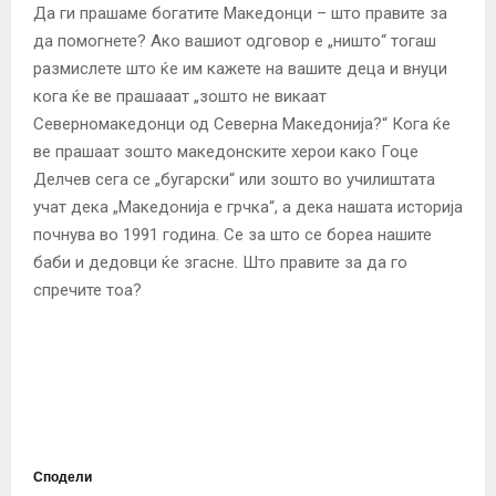
Да ги прашаме богатите Македонци – што правите за
да помогнете? Ако вашиот одговор е „ништо“ тогаш
размислете што ќе им кажете на вашите деца и внуци
кога ќе ве прашааат „зошто не викаат
Северномакедонци од Северна Македонија?“ Кога ќе
ве прашаат зошто македонските херои како Гоце
Делчев сега се „бугарски“ или зошто во училиштата
учат дека „Македонија е грчка“, а дека нашата историја
почнува во 1991 година. Се за што се бореа нашите
баби и дедовци ќе згасне. Што правите за да го
спречите тоа?
Сподели