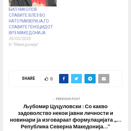
„Северна Македонија“ -
со кој се негираат
БИЛ НИКОЛОВ :
македонското име,
СЛАВИТЕ ВЛЕЗ ВО
идентитет и историја и
НАТО?МИЗЕРИЈА,ГО
се промовира
СЛАВИТЕ ГЕНОЦИДОТ
менувањето на името…
ВРЗ МАКЕДОНИЈА
30/03/2020
In "Македонија"
SHARE
0
PREVIOUS POST
Љубомир Цуцуловски : Со какво
задоволство некои јавни личности и
новинари ја изговараат формулацијата „…
Република Северна Македонија…“