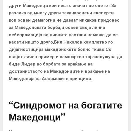
други Македонци кои нешто значат во светот.За
разлика од многу други таканаречени експерти
кои освен демагогии не даваат никаков придонес
за Македонската борба,и освен своја лична
себепромоција во нивните настапи неможе да се
насети ништо друго,Бил Николов комплетно го
дијагностицира македонското болно ткиво.Со
својот личен пример и саможртва тој заслужува да
биде Лидер во борбата за враќање на
достоинството на Македонците и враќање на
Македонија на Асномските принципи.
“Синдромот на богатите
Македонци”