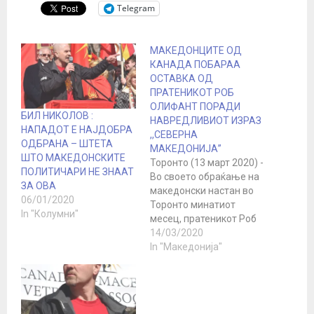
Telegram
МАКЕДОНЦИТЕ ОД
КАНАДА ПОБАРАА
ОСТАВКА ОД
ПРАТЕНИКОТ РОБ
ОЛИФАНТ ПОРАДИ
БИЛ НИКОЛОВ :
НАВРЕДЛИВИОТ ИЗРАЗ
НАПАДОТ Е НАЈДОБРА
,,СЕВЕРНА
ОДБРАНА – ШТЕТА
МАКЕДОНИЈА”
ШТО МАКЕДОНСКИТЕ
Торонто (13 март 2020) -
ПОЛИТИЧАРИ НЕ ЗНААТ
Во своето обраќање на
ЗА ОВА
македонски настан во
06/01/2020
Торонто минатиот
In "Колумни"
месец, пратеникот Роб
Олифант од
14/03/2020
Либералната Партија на
In "Македонија"
Канада зборуваше за
Република Македонија
користејќи го крајно
навредливиот израз