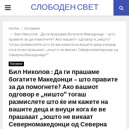
СЛОБОДЕН СВЕТ
PRIMARY
MENU
Home
Колумни
Бил Николов : Да ги прашаме богатите Македонци – што
правите за да помогнете? Ако вашиот одговор е „ништо“
тогаш размислете што ќе им кажете на вашите деца и внуци
кога ќе ве прашааат „зошто не викаат Северномакедонци од
Северна Македонија?“
Колумни
Бил Николов : Да ги прашаме
богатите Македонци – што правите
за да помогнете? Ако вашиот
одговор е „ништо“ тогаш
размислете што ќе им кажете на
вашите деца и внуци кога ќе ве
прашааат „зошто не викаат
Северномакедонци од Северна