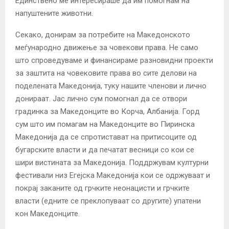
Единствено ме интересираше да им помогнам на
напуштените животни.
Секако, донирам за потребите на Македонското
меѓународно движење за човекови права. Не само
што спроведуваме и финансираме разновидни проекти
за заштита на човековите права во сите делови на
поделената Македонија, туку нашите членови и лично
донираат. Јас лично сум помогнал да се отвори
градинка за Македонците во Корча, Албанија. Горд
сум што им помагам на Македонците во Пиринска
Македонија да се спротистават на притисоците од
бугарските власти и да печатат весници со кои се
шири вистината за Македонија. Поддржувам културни
фестивали низ Егејска Македонија кои се одржуваат и
покрај заканите од грчките неонацисти и грчките
власти (едните се преклопуваат со другите) упатени
кон Македонците.