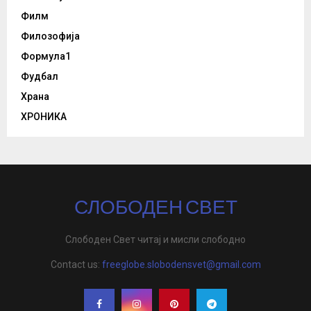
Филм
Филозофија
Формула1
Фудбал
Храна
ХРОНИКА
СЛОБОДЕН СВЕТ
Слободен Свет читај и мисли слободно
Contact us:
freeglobe.slobodensvet@gmail.com