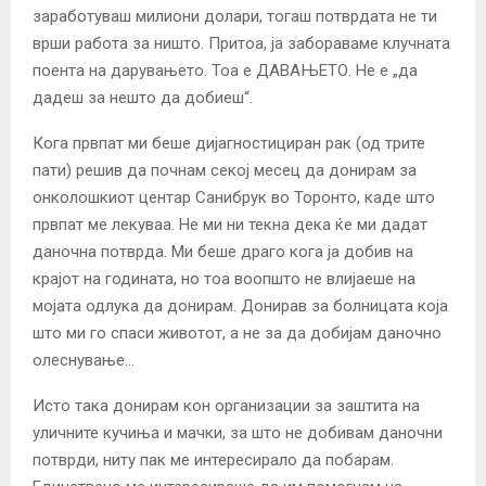
заработуваш милиони долари, тогаш потврдата не ти
врши работа за ништо. Притоа, ја забораваме клучната
поента на дарувањето. Тоа е ДАВАЊЕТО. Не е „да
дадеш за нешто да добиеш“.
Кога првпат ми беше дијагностициран рак (од трите
пати) решив да почнам секој месец да донирам за
онколошкиот центар Санибрук во Торонто, каде што
првпат ме лекуваа. Не ми ни текна дека ќе ми дадат
даночна потврда. Ми беше драго кога ја добив на
крајот на годината, но тоа воопшто не влијаеше на
мојата одлука да донирам. Донирав за болницата која
што ми го спаси животот, а не за да добијам даночно
олеснување…
Исто така донирам кон организации за заштита на
уличните кучиња и мачки, за што не добивам даночни
потврди, ниту пак ме интересирало да побарам.