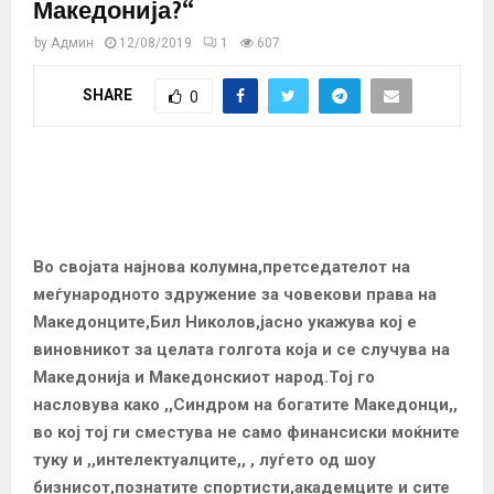
Македонија?“
by
Админ
12/08/2019
1
607
SHARE
0
Во својата најнова колумна,претседателот на
меѓународното здружение за човекови права на
Македонците,Бил Николов,јасно укажува кој е
виновникот за целата голгота која и се случува на
Македонија и Македонскиот народ.Тој го
насловува како ,,Синдром на богатите Македонци,,
во кој тој ги сместува не само финансиски моќните
туку и ,,интелектуалците,, , луѓето од шоу
бизнисот,познатите спортисти,академците и сите