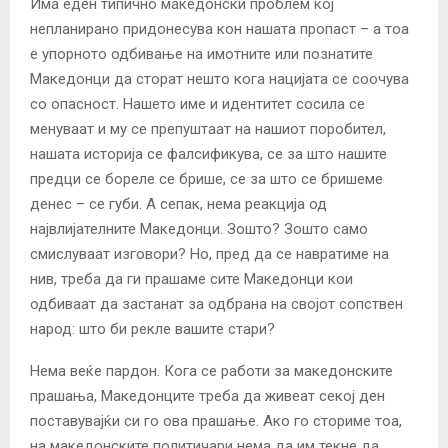
Има еден типично македонски проблем кој
непланирано придонесува кон нашата пропаст – а тоа
е упорното одбивање на имотните или познатите
Македонци да сторат нешто кога нацијата се соочува
со опасност. Нашето име и идентитет сосила се
менуваат и му се препуштаат на нашиот поробител,
нашата историја се фалсификува, се за што нашите
предци се бореле се брише, се за што се бришеме
денес – се губи. А сепак, нема реакција од
највлијателните Македонци. Зошто? Зошто само
смислуваат изговори? Но, пред да се навратиме на
нив, треба да ги прашаме сите Македонци кои
одбиваат да застанат за одбрана на својот сопствен
народ: што би рекле вашите стари?
Нема веќе пардон. Кога се работи за македонските
прашања, Македонците треба да живеат секој ден
поставувајќи си го ова прашање. Ако го сториме тоа,
на македонските политичари нема да им текне да