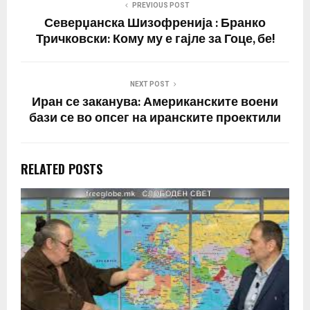
PREVIOUS POST
Северџанска Шизофренија : Бранко
Тричковски: Кому му е гајле за Гоце, бе!
NEXT POST
Иран се заканува: Американските воени
бази се во опсег на иранските проектили
RELATED POSTS