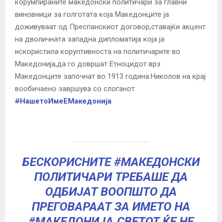
корумпираните македонски политичари за главни
виновници за голготата која Македонците ја
доживуваат од Преспанскиот договор,ставајќи акцент
на дволичната западна дипломатија која ја
искористила коруптивноста на политичарите во
Македонија,да го довршат Етноцидот врз
Македонците започнат во 1913 година.Николов на крај
вообичаено завршува со слоганот
#
НашетоИмеЕМакедонија
.
БЕСКОРИСНИТЕ
#МАКЕДОНСКИ
ПОЛИТИЧАРИ ТРЕБАШЕ ДА
ОДБИЈАТ ВООПШТО ДА
ПРЕГОВАРААТ ЗА ИМЕТО НА
#МАКЕДОНИЈА
.СВЕТОТ ЌЕ НЕ