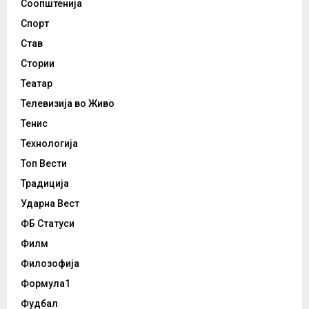
Соопштенија
Спорт
Став
Стории
Театар
Телевизија во Живо
Тенис
Технологија
Топ Вести
Традиција
Ударна Вест
ФБ Статуси
Филм
Филозофија
Формула1
Фудбал