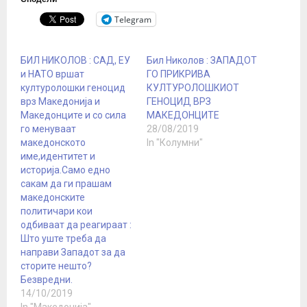
Telegram
БИЛ НИКОЛОВ : САД, ЕУ
Бил Николов : ЗАПАДОТ
и НАТО вршат
ГО ПРИКРИВА
културолошки геноцид
КУЛТУРОЛОШКИОТ
врз Македонија и
ГЕНОЦИД ВРЗ
Македонците и со сила
МАКЕДОНЦИТЕ
го менуваат
28/08/2019
македонското
In "Колумни"
име,идентитет и
историја.Само едно
сакам да ги прашам
македонските
политичари кои
одбиваат да реагираат :
Што уште треба да
направи Западот за да
сторите нешто?
Безвредни.
14/10/2019