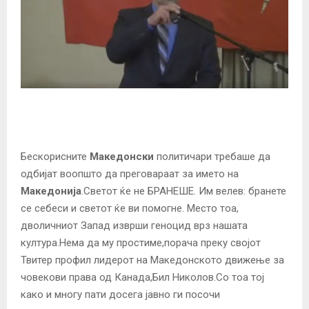
Бескорисните
Македонски
политичари требаше да
одбијат воопшто да преговараат за името на
Македонија
.Светот ќе не БРАНЕШЕ. Им велев: бранете
се себеси и светот ќе ви помогне. Место тоа,
дволичниот Запад изврши геноцид врз нашата
култура.Нема да му простиме,порача преку својот
Твитер профил лидерот на Македонското движење за
човекови права од Канада,Бил Николов.Со тоа тој
како и многу пати досега јавно ги посочи