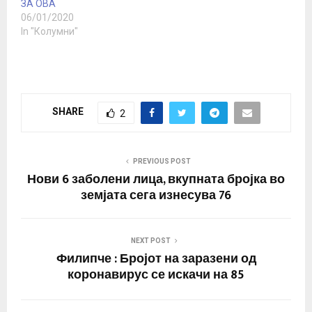
ЗА ОВА
06/01/2020
In "Колумни"
SHARE
2
PREVIOUS POST
Нови 6 заболени лица, вкупната бројка во
земјата сега изнесува 76
NEXT POST
Филипче : Бројот на заразени од
коронавирус се искачи на 85