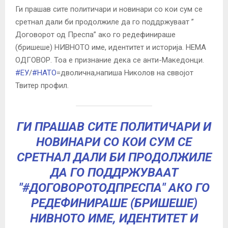
Ги прашав сите политичари и новинари со кои сум се
сретнал дали би продолжиле да го поддржуваат ”
Договорот од Преспа
” ако го редефинираше
(бришеше) НИВНОТО име, идентитет и историја. НЕМА
ОДГОВОР. Тоа е признание дека се анти-
Македонци
.
#ЕУ
/
#НАТО
=дволична,напиша Николов на сввојот
Твитер профил.
ГИ ПРАШАВ СИТЕ ПОЛИТИЧАРИ И
НОВИНАРИ СО КОИ СУМ СЕ
СРЕТНАЛ ДАЛИ БИ ПРОДОЛЖИЛЕ
ДА ГО ПОДДРЖУВААТ
"
#ДОГОВОРОТОДПРЕСПА
" АКО ГО
РЕДЕФИНИРАШЕ (БРИШЕШЕ)
НИВНОТО ИМЕ, ИДЕНТИТЕТ И