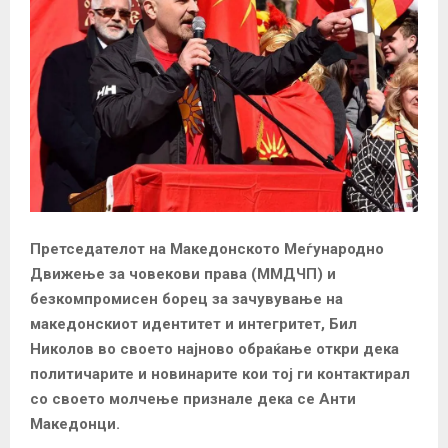
Претседателот на Македонското Меѓународно
Движење за човекови права (ММДЧП) и
безкомпромисен борец за зачувување на
македонскиот идентитет и интегритет, Бил
Николов во своето најново обраќање откри дека
политичарите и новинарите кои тој ги контактирал
со своето молчење признале дека се Анти
Македонци.