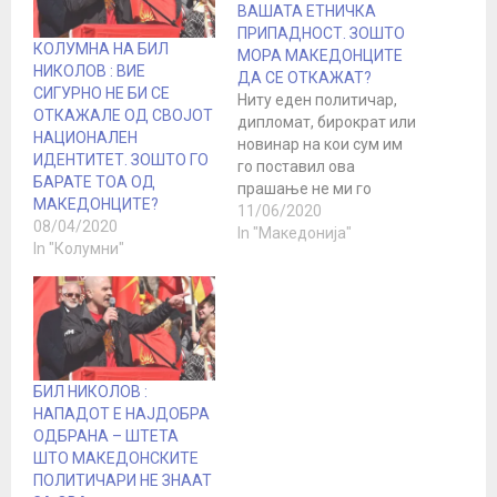
ВАШАТА ЕТНИЧКА
ПРИПАДНОСТ. ЗОШТО
КОЛУМНА НА БИЛ
МОРА МАКЕДОНЦИТЕ
НИКОЛОВ : ВИЕ
ДА СЕ ОТКАЖАТ?
СИГУРНО НЕ БИ СЕ
Ниту еден политичар,
ОТКАЖАЛЕ ОД СВОЈОТ
дипломат, бирократ или
НАЦИОНАЛЕН
новинар на кои сум им
ИДЕНТИТЕТ. ЗОШТО ГО
го поставил ова
БАРАТЕ ТОА ОД
прашање не ми го
МАКЕДОНЦИТЕ?
одговорил. Но, секогаш
11/06/2020
08/04/2020
беа подготвени да ми
In "Македонија"
In "Колумни"
кажат дека треба да се
откажам од мојот
етнички идентитет. Се
обидуваа да ме убедат
дека принудното
преименување на
Македонија,
БИЛ НИКОЛОВ :
редефинирањето на се
НАПАДОТ Е НАЈДОБРА
што значи…
ОДБРАНА – ШТЕТА
ШТО МАКЕДОНСКИТЕ
ПОЛИТИЧАРИ НЕ ЗНААТ