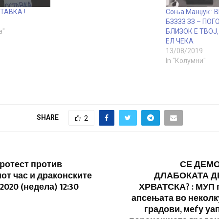
ТАВКА !
Соња Манџук : 
БЗЗЗЗ ЗЗ – ПОГ
а"
БЛИЗОК Е ТВОЈ
ЕЛ ЧЕКА
13/08/2019
In "Колумни"
SHARE
2
ротест против
СЕ ДЕМ
от час и драконските
ДЛАБОКАТА Д
.2020 (недела) 12:30
ХРВАТСКА? : МУП 
апсењата во неколк
градови, меѓу уа