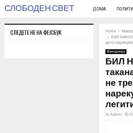
СЛОБОДЕН СВЕТ
ДОМА
ПОЛИТ
СЛЕДЕТЕ НЕ НА ФЕЈСБУК
Home
Макед
БИЛ НИКОЛО
да го нарекува
Македонија
БИЛ Н
такан
не тр
нарек
легит
by
Админ
29