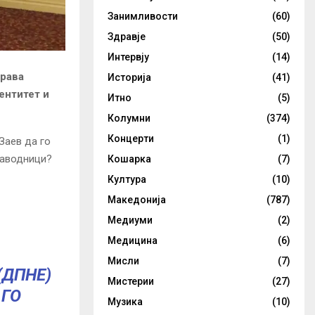
Занимливости
(60)
Здравје
(50)
Интервју
(14)
рава
Историја
(41)
ентитет и
Итно
(5)
Колумни
(374)
Концерти
(1)
Заев да го
наводници?
Кошарка
(7)
Култура
(10)
Македонија
(787)
Медиуми
(2)
Медицина
(6)
Мисли
(7)
(ДПНЕ)
Мистерии
(27)
 ГО
Музика
(10)