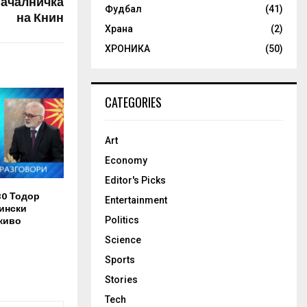
началничка
Фудбал
(41)
на Книн
Храна
(2)
ХРОНИКА
(50)
CATEGORIES
Art
Economy
Editor's Picks
30 Тодор
Entertainment
ински
живо
Politics
Science
Sports
Stories
Tech