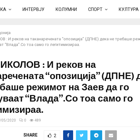
ИКА
ИНТЕРВЈУ
КОЛУМНИ
СПОРТ
КУЛТУРА
онија
В : И реков на таканаречената “опозиција” (ДПНЕ) дека не требаше ре
ат “Влада”.Со тоа само го легитимизираа.
ИКОЛОВ : И реков на
аречената “опозиција” (ДПНЕ) 
ебаше режимот на Заев да го
уваат “Влада”.Со тоа само го
имизираа.
/05/2020
0
489
SHARE
2