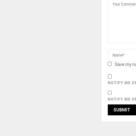
Save my na
NOTIFY ME O
NOTIFY ME O