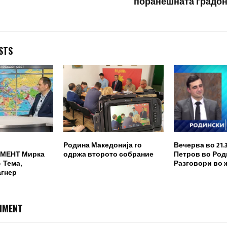
поранешната градо
STS
Родина Македонија го
Вечерва во 21.
МЕНТ Мирка
одржа второто собрание
Петров во Род
 Тема,
Разговори во 
агнер
MMENT