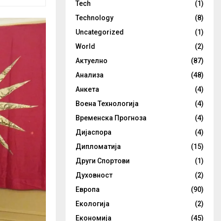
Tech
(1)
Technology
(8)
Uncategorized
(1)
World
(2)
Актуелно
(87)
Анализа
(48)
Анкета
(4)
Воена Технологија
(4)
Временска Прогноза
(4)
Дијаспора
(4)
Дипломатија
(15)
Други Спортови
(1)
Духовност
(2)
Европа
(90)
Екологија
(2)
Економија
(45)