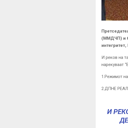
Претседате
(ММДЧП) и 
интегритет, 
И реков на т
нарекуваат “
1.Режимот на
2.ДПНЕ РЕАЛ
И РЕК
ДЕ