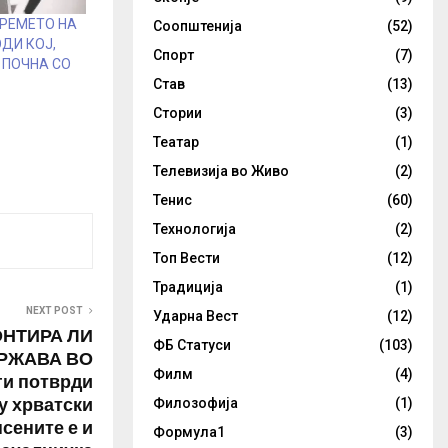
ВРЕМЕТО НА
Соопштенија
(52)
ОДИ КОЈ,
Спорт
(7)
, ПОЧНА СО
Став
(13)
Стории
(3)
Театар
(1)
Телевизија во Живо
(2)
Тенис
(60)
Технологија
(2)
Топ Вести
(12)
Традиција
(1)
NEXT POST
Ударна Вест
(12)
ОНТИРА ЛИ
ФБ Статуси
(103)
РЖАВА ВО
Филм
(4)
ги потврди
у хрватски
Филозофија
(1)
псените е и
Формула1
(3)