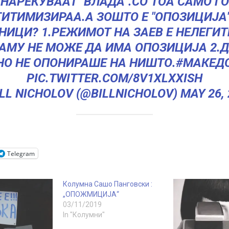
НАРЕКУВААТ "ВЛАДА".СО ТОА САМО ГО
ГИТИМИЗИРАА.А ЗОШТО Е "ОПОЗИЦИЈА"
НИЦИ? 1.РЕЖИМОТ НА ЗАЕВ Е НЕЛЕГИТ
АМУ НЕ МОЖЕ ДА ИМА ОПОЗИЦИЈА 2.
НО НЕ ОПОНИРАШЕ НА НИШТО.
#МАКЕД
PIC.TWITTER.COM/8V1XLXXISH
ILL NICHOLOV (@BILLNICHOLOV)
MAY 26,
Telegram
Колумна Сашо Панговски :
„ОПОЖМИЦИЈА“
03/11/2019
In "Колумни"