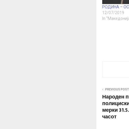
РОДИНА – ОС
12/07/2019
In "Македониј
PREVIOUS POST
Народен п
полициски
мерки 31.5
часот