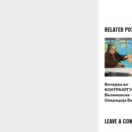
RELATED PO
Вечерва во
КОНТРААРГУ
Велиновска –
Операција В
LEAVE A CO