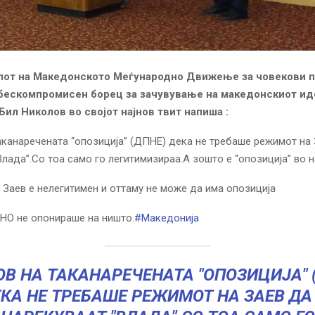
лот на Македонското Меѓународно Движење за човекови п
бескомпромисен борец за зачувување на македонскиот ид
Бил Николов во својот најнов твит напиша :
аканаречената “опозиција” (ДПНЕ) дека не требаше режимот на 
Влада”.Со тоа само го легитимизираа.А зошто е “опозиција” во 
 Заев е нелегитимен и оттаму не може да има опозиција
НО не опонираше на ништо.
#Македонија
ОВ НА ТАКАНАРЕЧЕНАТА "ОПОЗИЦИЈА" 
КА НЕ ТРЕБАШЕ РЕЖИМОТ НА ЗАЕВ ДА