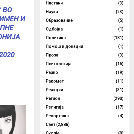
Настани
(3)
 ВО
Наука
(23)
ИМЕН И
Образование
(5)
ДПНЕ
Одбојка
(1)
ОНИЈА
Политика
(181)
Помош и донации
(1)
 2020
Проза
(3)
Психологија
(15)
Разно
(19)
Ракомет
(11)
Реакции
(31)
Регион
(290)
Религија
(17)
Репортажа
(4)
Свет
(2,888)
Скопје
(9)