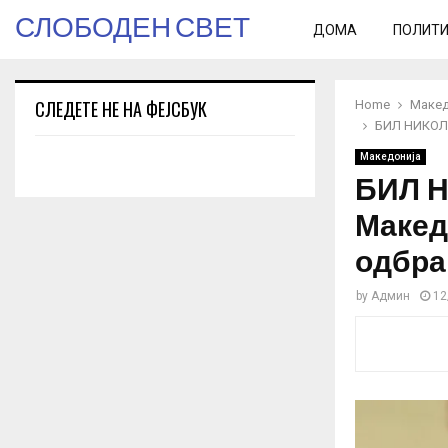
СЛОБОДЕН СВЕТ
ДОМА
ПОЛИТ
СЛЕДЕТЕ НЕ НА ФЕЈСБУК
Home
Макед
БИЛ НИКОЛО
Македонија
БИЛ Н
Макед
одбра
by
Админ
12