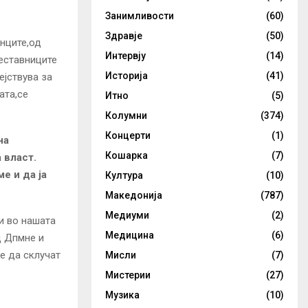
Занимливости
(60)
Здравје
(50)
нците,од
Интервју
(14)
реставниците
Историја
(41)
ејствува за
ата,се
Итно
(5)
Колумни
(374)
Концерти
(1)
на
Кошарка
(7)
 власт.
е и да ја
Култура
(10)
Македонија
(787)
Медиуми
(2)
ки во нашата
Медицина
(6)
д Дпмне и
е да склучат
Мисли
(7)
Мистерии
(27)
Музика
(10)