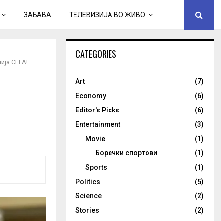
ЗАБАВА
ТЕЛЕВИЗИЈА ВО ЖИВО
CATEGORIES
ија СЕГА!
Art
(7)
Economy
(6)
Editor's Picks
(6)
Entertainment
(3)
Movie
(1)
Боречки спортови
(1)
Sports
(1)
Politics
(5)
Science
(2)
Stories
(2)