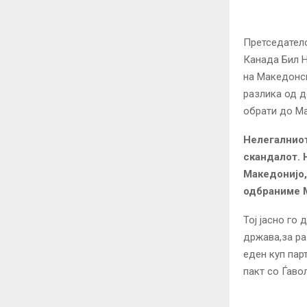
Претседатело
Канада Бил Н
на Македонск
разлика од д
обрати до Ма
Нелегалнио
скандалот. 
Македонијо
одбраниме
Тој јасно го
држава,за ра
еден куп пар
пакт со Ѓаво