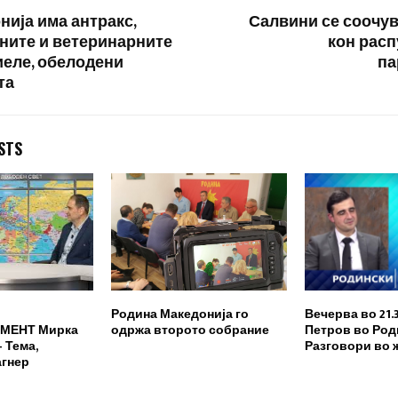
нија има антракс,
Салвини се соочув
ните и ветеринарните
кон рас
иеле, обелодени
па
та
STS
Родина Македонија го
Вечерва во 21.
МЕНТ Мирка
одржа второто собрание
Петров во Род
 Тема,
Разговори во 
агнер