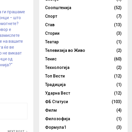
Соопштенија
(52)
а ги прашаме
Спорт
(7)
онци – што
омогнете?
Став
(13)
овор е
Стории
(3)
размислете
е на вашите
Театар
(1)
а ќе ве
Телевизија во Живо
(2)
о не викаат
Тенис
(60)
нци од
нија?“
Технологија
(2)
Топ Вести
(12)
Традиција
(1)
Ударна Вест
(12)
ФБ Статуси
(103)
Филм
(4)
Филозофија
(1)
Формула1
(3)
NEXT POST