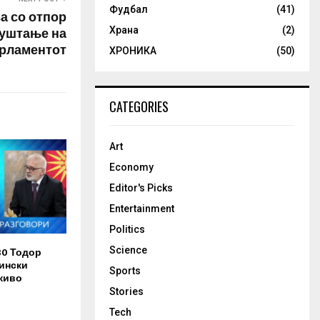
Фудбал
(41)
а со отпор
пуштање на
Храна
(2)
рламентот
ХРОНИКА
(50)
CATEGORIES
Art
Economy
Editor's Picks
Entertainment
Politics
Science
30 Тодор
ински
Sports
живо
Stories
Tech