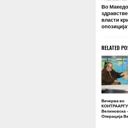
Во Македо
здравстве
власти кр
опозиција
RELATED PO
Вечерва во
КОНТРААРГУ
Велиновска –
Операција В