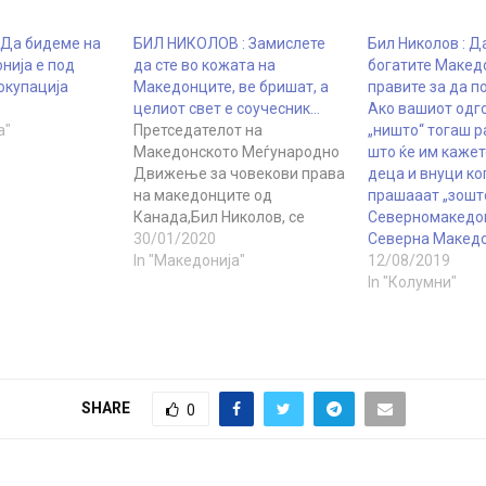
 Да бидеме на
БИЛ НИКОЛОВ : Замислете
Бил Николов : Д
нија е под
да сте во кожата на
богатите Макед
окупација
Македонците, ве бришат, а
правите за да п
целиот свет е соучесник…
Ако вашиот одг
а"
Претседателот на
„ништо“ тогаш 
Македонското Меѓународно
што ќе им кажет
Движење за човекови права
деца и внуци ког
на македонците од
прашааат „зошт
Канада,Бил Николов, се
Северномакедо
обрати до организацијата за
30/01/2020
Северна Македо
човекови права ,,Human
In "Македонија"
12/08/2019
Rights Watch" и ги повика да
In "Колумни"
се стават на местото на
Македонците како би
можеле да ги разберат
неправдите кои светот ги
прави врз нив. Замислете
SHARE
0
како би било…