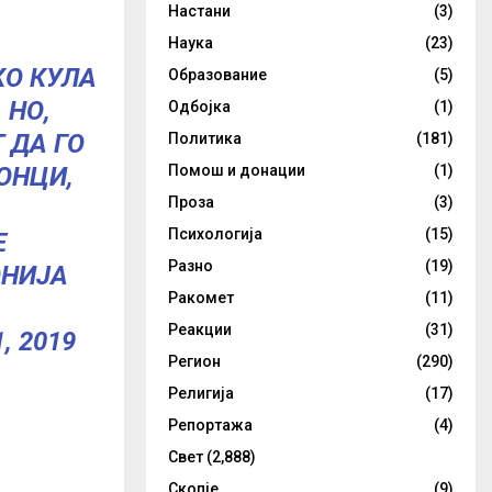
Настани
(3)
Наука
(23)
КО КУЛА
Образование
(5)
 НО,
Одбојка
(1)
 ДА ГО
Политика
(181)
Помош и донации
(1)
ОНЦИ
,
Проза
(3)
Психологија
(15)
Е
Разно
(19)
НИЈА
Ракомет
(11)
Реакции
(31)
, 2019
Регион
(290)
Религија
(17)
Репортажа
(4)
Свет
(2,888)
Скопје
(9)