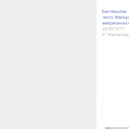
Бил Николов :
чисто, Македо
американска 
24/08/2019
In "Македониј
PREVIOUS POST