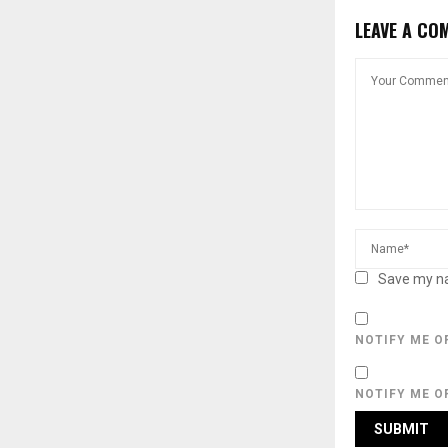
LEAVE A CO
Save my na
NOTIFY ME O
NOTIFY ME O