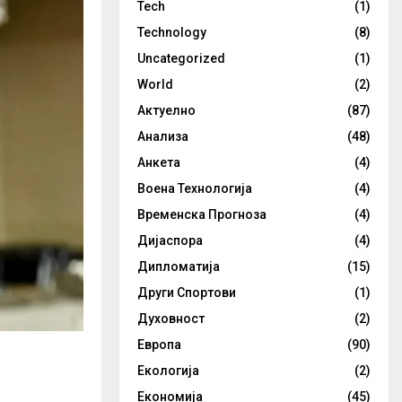
Tech
(1)
Technology
(8)
Uncategorized
(1)
World
(2)
Актуелно
(87)
Анализа
(48)
Анкета
(4)
Воена Технологија
(4)
Временска Прогноза
(4)
Дијаспора
(4)
Дипломатија
(15)
Други Спортови
(1)
Духовност
(2)
Европа
(90)
Екологија
(2)
Економија
(45)