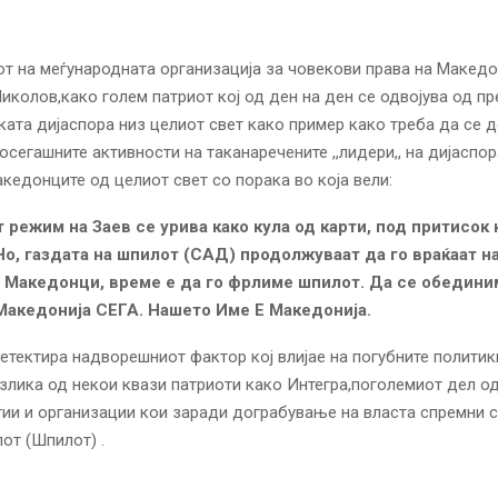
т на меѓународната организација за човекови права на Македо
иколов,како голем патриот кој од ден на ден се одвојува од п
ата дијаспора низ целиот свет како пример како треба да се д
осегашните активности на таканаречените ,,лидери,, на дијаспор
кедонците од целиот свет со порака во која вели:
т режим на
Заев
се урива како кула од карти, под притисок 
Но, газдата на шпилот (
САД
) продолжуваат да го враќаат на
,
Македонци
, време е да го фрлиме шпилот. Да се обединим
Македонија
СЕГА.
Нашето Име Е Македонија.
 детектира надворешниот фактор кој влијае на погубните полити
злика од некои квази патриоти како Интегра,поголемиот дел о
тии и организации кои заради дограбување на власта спремни с
лот (Шпилот) .