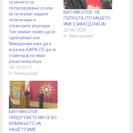
се монети за
поткусурување со кои
БИЛ НИКОЛОВ : НЕ
ќе си играат нашите
ПОПУШТАЈТЕ! НАШЕТО
политичари и
ИМЕ Е МАКЕДОНИЈА!
странските агресори.
25/06/2020
Тие немаат право да се
In "Македонија"
однесуваат кон
Македонија како да е
играчка. БАРАЈТЕ да се
стави крај на оваа
расистичка игра.
28/10/2019
In "Македонија"
БИЛ НИКОЛОВ :
ПРИДРУЖЕТЕ МИ СЕ ВО
ВРАЌАЊЕТО НА
НАШЕТО ИМЕ