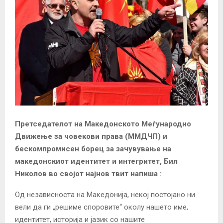
Претседателот на Македонското Меѓународно
Движење за човекови права (ММДЧП) и
бескомпромисен борец за зачувување на
македонскиот идентитет и интегритет, Бил
Николов во својот најнов твит напиша :
Од независноста на
Македонија
, некој постојано ни
вели да ги „решиме споровите“ околу нашето име,
идентитет, историја и јазик со нашите