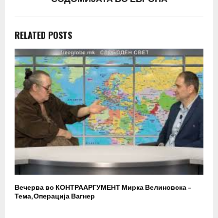
RELATED POSTS
Вечерва во КОНТРААРГУМЕНТ Мирка Велиновска –
Р
Тема, Операција Вагнер