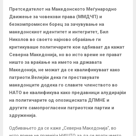
Претседателот на Македонското Меѓународно
Движење за човекови права (ММДЧП) и
безкомпромисен борец за зачувување на
македонскиот идентитет и интегритет, Бил
Николов во своето најново обраќање ги
критикуваше политичарите кои одбиваат да кажат
Северна Македонија, но во исто време не прават
ништо за враќање на името на државата
Македонија, не можат да се квалификуваат како
патриоти.Велејќи дека ги преставувате
македонците додека го славите членството во
НАТО ве квалификува како предавници алудирајќи
на политичарите од опозициската ДПМНЕ и
другите самопрогласени патриотски партии и
здруженија.
Одбивањето да се каже „Северна Македонија“, во
исто време не правејќи НИШТО за да се врати името