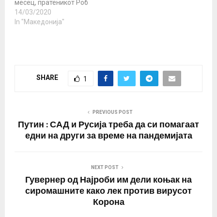
месец, пратеникот Роб
Олифант од
14/03/2020
Либералната Партија на
In "Македонија"
Канада зборуваше за
Република Македонија
користејќи го крајно
навредливиот израз
„Северна Македонија“ -
SHARE
1
со кој се негираат
македонското име,
идентитет и историја и
се промовира
PREVIOUS POST
менувањето на името…
Путин : САД и Русија треба да си помагаат
едни на други за време на пандемијата
NEXT POST
Гувернер од Најроби им дели коњак на
сиромашните како лек против вирусот
Корона