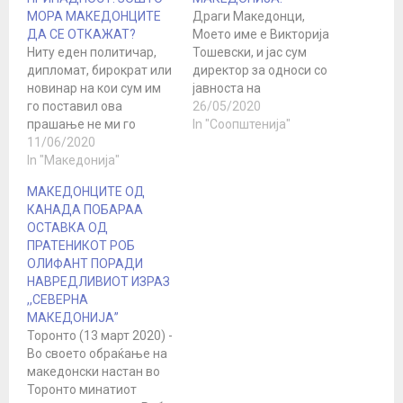
МОРА МАКЕДОНЦИТЕ
Драги Македонци,
ДА СЕ ОТКАЖАТ?
Моето име е Викторија
Ниту еден политичар,
Тошевски, и јас сум
дипломат, бирократ или
директор за односи со
новинар на кои сум им
јавноста на
го поставил ова
Македонското
26/05/2020
прашање не ми го
Меѓународно Движење
In "Соопштенија"
одговорил. Но, секогаш
11/06/2020
за Човекови Права. Ви
беа подготвени да ми
In "Македонија"
пишувам за да ја
кажат дека треба да се
побарам вашата
МАКЕДОНЦИТЕ ОД
откажам од мојот
поддршка. Македонија и
КАНАДА ПОБАРАА
етнички идентитет. Се
ние Македонците сме
ОСТАВКА ОД
обидуваа да ме убедат
соочени со најголемата
ПРАТЕНИКОТ РОБ
дека принудното
закана за нашиот
ОЛИФАНТ ПОРАДИ
преименување на
идентитет - и нашето
НАВРЕДЛИВИОТ ИЗРАЗ
Македонија,
постоење како
,,СЕВЕРНА
редефинирањето на се
Македонци - во…
МАКЕДОНИЈА”
што значи…
Торонто (13 март 2020) -
Во своето обраќање на
македонски настан во
Торонто минатиот