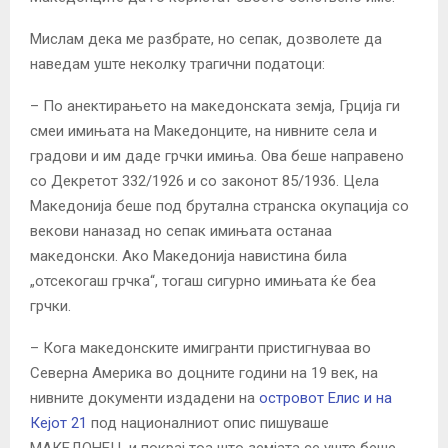
Мислам дека ме разбрате, но сепак, дозволете да
наведам уште неколку трагични податоци:
– По анектирањето на македонската земја, Грција ги
смеи имињата на Македонците, на нивните села и
градови и им даде грчки имиња. Ова беше направено
со Декретот 332/1926 и со законот 85/1936. Цела
Македонија беше под брутална странска окупација со
векови наназад но сепак имињата останаа
македонски. Ако Македонија навистина била
„отсекогаш грчка“, тогаш сигурно имињата ќе беа
грчки.
– Кога македонските имигранти пристигнуваа во
Северна Америка во доцните години на 19 век, на
нивните документи издадени на
островот Елис и на
Кејот 21
под националниот опис пишуваше
МАКЕДОНЕЦ, и покрај тоа што земјата се уште беше