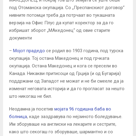
под Отоманска окупација. Со „Преспанскиот договор“
нивните потомци треба да потрчаат во тукашната
верзија на Офис Плус да купат коректор за да го
избришат зборот „МАкедонец“ од овие старите
документи
–
Мојот прадедо
се родил во 1903 година, под турска
окупација. Тој остана Македонец и под грчката
окупација. Остана Македонец и кога се пресели во
Канада. Никакви притисоци од Грција (и од Бугарија)
поддржани од Западот не можат и не би смееле да ја
изменат неговата историја и да го прогласат за нешто
што никогаш не бил.
Неодамна ја посетив
мојата 96 годишна баба во
болница
, каде заздравува по нејзиното боледување.
Им зборуваше на англиски на лекарите и сестрите,
како што секогаш го зборуваше, шармантно и со