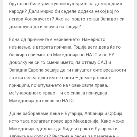
брутално биле уништувани културите на домородните
народи? Дали мирно би седеле додека некој кој го
негира Холокаустот? Ако не, зошто тогаш Западот си
дозволува да и верува на Грција?
Една од причините е незнаењето. Намерното
незнаење, е втората причина. Грција вети дека ќе го
блокира приемот на Македонија во НАТО и во ЕУ
доколку не си го смени името, па оттаму САД и
Западна Европа решија да ги напуштат сите вредности
за кои велеа дека им се свети – демократските
принципи, почитувањето на човековите права,
меѓународното право – и со сила ја принудија
Македонија да влезе во НАТО.
Да не забораваме дека и Бугарија, Албанија и Србија
исто така полагаат право врз Македонија. Како може
Македонија одеднаш да биде и грчка и бугарска и
албанска и српска? Вистина е лесна за паметење –