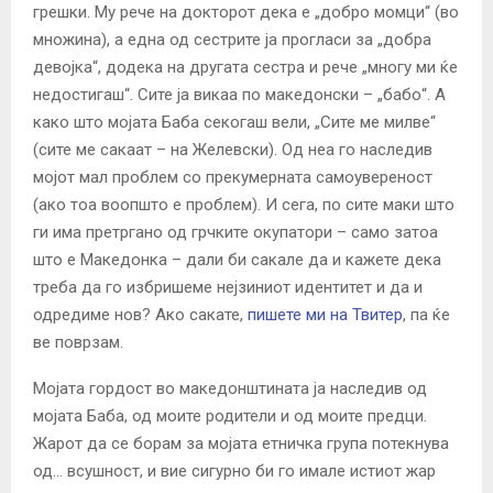
грешки. Му рече на докторот дека е „добро момци“ (во
множина), а една од сестрите ја прогласи за „добра
девојка“, додека на другата сестра и рече „многу ми ќе
недостигаш“. Сите ја викаа по македонски – „бабо“. А
како што мојата Баба секогаш вели, „Сите ме милве“
(сите ме сакаат – на Желевски). Од неа го наследив
мојот мал проблем со прекумерната самоувереност
(ако тоа воопшто е проблем). И сега, по сите маки што
ги има претргано од грчките окупатори – само затоа
што е Македонка – дали би сакале да и кажете дека
треба да го избришеме нејзиниот идентитет и да и
одредиме нов? Ако сакате,
пишете ми на Твитер
, па ќе
ве поврзам.
Мојата гордост во македонштината ја наследив од
мојата Баба, од моите родители и од моите предци.
Жарот да се борам за мојата етничка група потекнува
од… всушност, и вие сигурно би го имале истиот жар