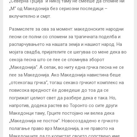
„Северна Грција“ и никој таму не смееше да спомне ни
„М“ од Македонија без сериозни последици –
вклучително и смрт.
Размислете за ова за момент: македонските народни
песни се полни со спомени за трагичната поделба и
распарчувањето на нашата земја и нашиот народ. На
мојата свадба, пријателите се шегуваа со мене дека во
секоја песна што се пее се спомнува зборот
„Македонија“. А сепак, во ниту една грчка песна не се
пее за Македонија. Ако Македонија навистина беше
„отсекогаш грчка“, тогаш секако грчкиот комплекс на
повисока вредност ќе доведеше до тоа да се
погрижат целиот свет да разбере дека е така. Но,
напротив, додека растев во Торонто со сите други
Македонци таму, Грците постојано ни велеа дека
„Македонија не постои“. Новосоздадено е грчкото
полагање право врз Македонија, а не правото на
Македонците да го користат своето сопствено име.