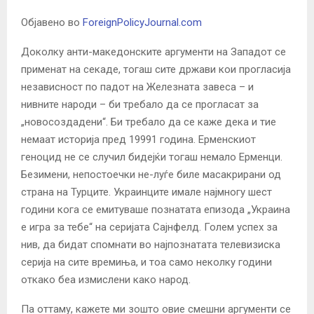
Објавено во
ForeignPolicyJournal.com
Доколку анти-македонските аргументи на Западот се
применат на секаде, тогаш сите држави кои прогласија
независност по падот на Железната завеса – и
нивните народи – би требало да се прогласат за
„новосоздадени“. Би требало да се каже дека и тие
немаат историја пред 19991 година. Ерменскиот
геноцид не се случил бидејќи тогаш немало Ерменци.
Безимени, непостоечки не-луѓе биле масакрирани од
страна на Турците. Украинците имале најмногу шест
години кога се емитуваше познатата епизода „Украина
е игра за тебе“ на серијата Сајнфелд. Голем успех за
нив, да бидат спомнати во најпознатата телевизиска
серија на сите времиња, и тоа само неколку години
откако беа измислени како народ.
Па оттаму, кажете ми зошто овие смешни аргументи се