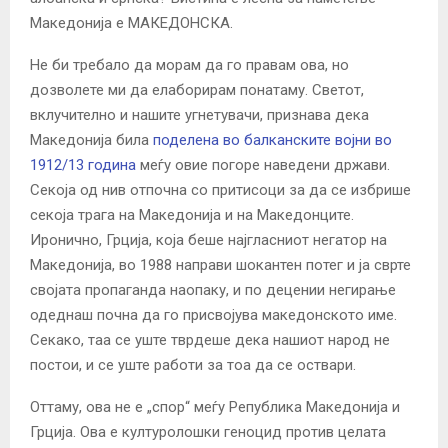
Македонија е МАКЕДОНСКА.
Не би требало да морам да го правам ова, но
дозволете ми да елаборирам понатаму. Светот,
вклучително и нашите угнетувачи, признава дека
Македонија била
поделена во балканските војни во
1912/13 година
меѓу овие погоре наведени држави.
Секоја од нив отпочна со притисоци за да се избрише
секоја трага на Македонија и на Македонците.
Иронично, Грција, која беше најгласниот негатор на
Македонија, во 1988 направи шокантен потег и ја сврте
својата пропаганда наопаку, и по децении негирање
одеднаш почна да го присвојува македонското име.
Секако, таа се уште тврдеше дека нашиот народ не
постои, и се уште работи за тоа да се оствари.
Оттаму, ова не е „спор“ меѓу Република Македонија и
Грција. Ова е културолошки геноцид против целата