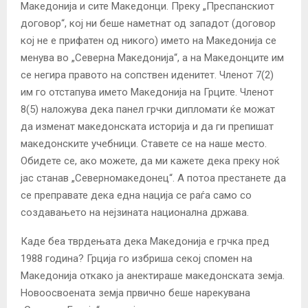
Македонија и сите Македонци. Преку „Преспанскиот
договор“, кој ни беше наметнат од западот (договор
кој не е прифатен од никого) името на Македонија се
менува во „Северна Македонија“, а на Македонците им
се негира правото на сопствен иденитет. Членот 7(2)
им го отстапува името Македонија на Грците. Членот
8(5) наложува дека панел грчки дипломати ќе можат
да изменат македонската историја и да ги препишат
македонските учебници. Ставете се на наше место.
Обидете се, ако можете, да ми кажете дека преку ноќ
јас станав „Северномакедонец“. А потоа престанете да
се преправате дека една нација се раѓа само со
создавањето на нејзината национална држава.
Каде беа тврдењата дека Македонија е грчка пред
1988 година? Грција го избриша секој спомен на
Македонија откако ја анектираше македонската земја.
Новоосвоената земја првично беше нарекувана