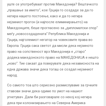
уште се употребуваат против Македонија? Вештачкото
„прашање за името“, кое Грција го создаде за да го
негира нашето постоење, како и да го негира
нејзиниот прогон (и најпосле елиминирањето) на
Македонците, беше прогласено за „дипломатски спор“
меѓу „новосоздадената“ Република Македонија и
Грција, најголемиот негатор на човековите права во
Европа. Грција сака светот да мисли дека нејзиното
право на сопственост врз Македонија е „старо“
додека македонското право на МАКЕДОНИЈА е нешто
„ново“. Тие сакаат да поверувате дека независноста на
една држава значи дека тогаш се создал нејзиниот
народ.
Со самото тоа што сериозно размислуваме за грчките
ставови значи дека одиме по умот на нашиот
угнетувач. Дали би разговарале со некој кој негира
дека при колонизирањето на Северна Америка