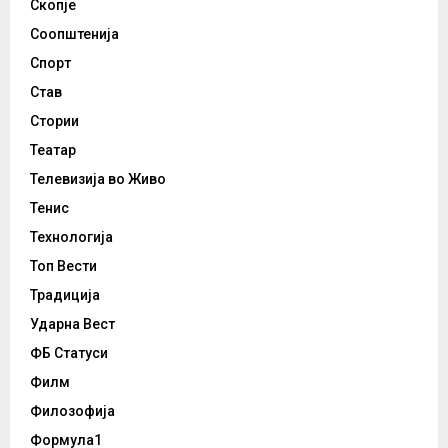
Скопје
Соопштенија
Спорт
Став
Стории
Театар
Телевизија во Живо
Тенис
Технологија
Топ Вести
Традиција
Ударна Вест
ФБ Статуси
Филм
Филозофија
Формула1