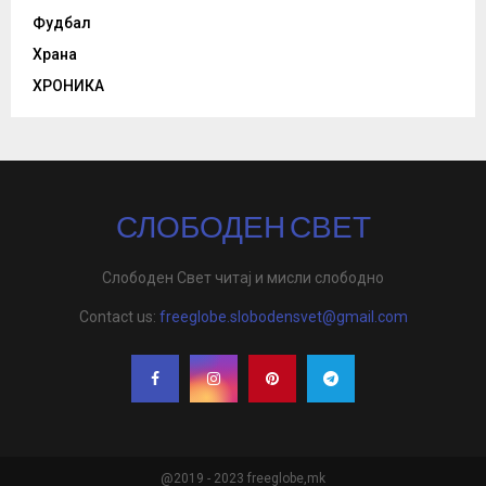
Фудбал
Храна
ХРОНИКА
СЛОБОДЕН СВЕТ
Слободен Свет читај и мисли слободно
Contact us:
freeglobe.slobodensvet@gmail.com
@2019 - 2023 freeglobe,mk