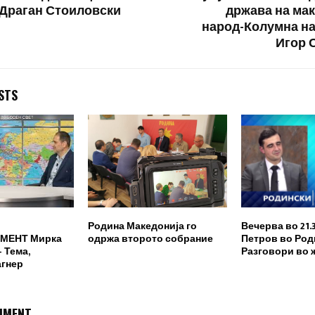
 Драган Стоиловски
држава на ма
народ-Колумна на
Игор 
STS
Родина Македонија го
Вечерва во 21.
МЕНТ Мирка
одржа второто собрание
Петров во Род
 Тема,
Разговори во 
агнер
MMENT