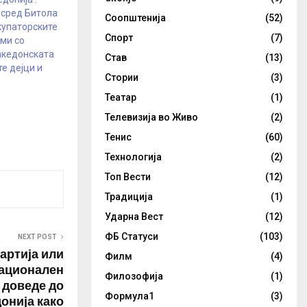
 сред Битола
Соопштенија
(52)
купаторските
Спорт
(7)
ми со
акедонската
Став
(13)
те дејци и
Стории
(3)
Театар
(1)
Телевизија во Живо
(2)
Тенис
(60)
Технологија
(2)
Топ Вести
(12)
Традиција
(1)
Ударна Вест
(12)
ФБ Статуси
(103)
NEXT POST
артија или
Филм
(4)
национален
Филозофија
(1)
 доведе до
Формула1
(3)
онија како