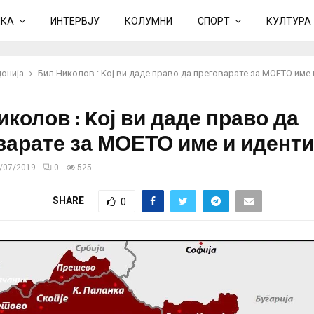
ИКА
ИНТЕРВЈУ
КОЛУМНИ
СПОРТ
КУЛТУРА
онија
Бил Николов : Kој ви даде право да преговарате за МОЕТО име 
колов : Kој ви даде право да
варате за МОЕТО име и иденти
/07/2019
0
525
SHARE
0