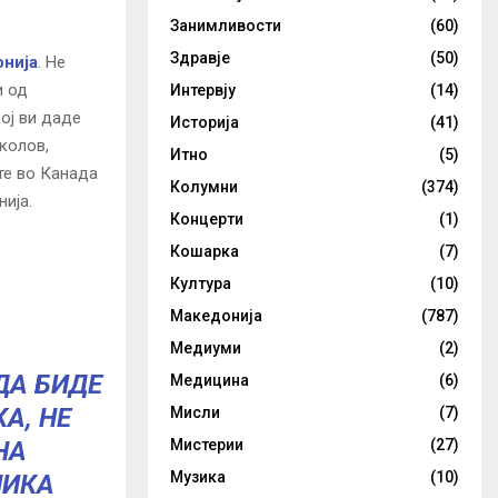
Занимливости
(60)
Здравје
(50)
нија
. Не
и од
Интервју
(14)
ој ви даде
Историја
(41)
колов,
Итно
(5)
те во Канада
Колумни
(374)
ија.
Концерти
(1)
Кошарка
(7)
Култура
(10)
Македонија
(787)
Медиуми
(2)
 ДА БИДЕ
Медицина
(6)
КА, НЕ
Мисли
(7)
Мистерии
(27)
НА
Музика
(10)
ЛИКА