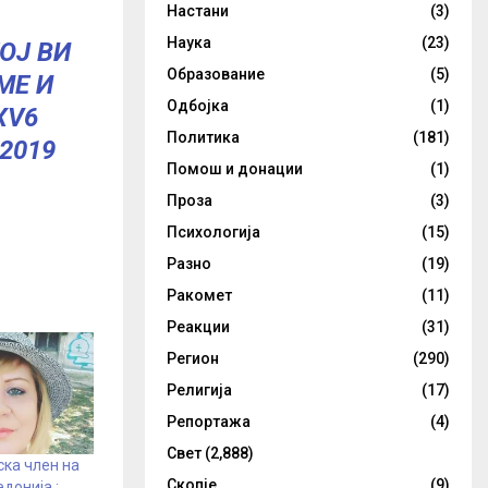
Настани
(3)
Наука
(23)
ОЈ ВИ
Образование
(5)
МЕ И
Одбојка
(1)
XV6
Политика
(181)
 2019
Помош и донации
(1)
Проза
(3)
Психологија
(15)
Разно
(19)
Ракомет
(11)
Реакции
(31)
Регион
(290)
Религија
(17)
Репортажа
(4)
Свет
(2,888)
ка член на
Скопје
(9)
донија :