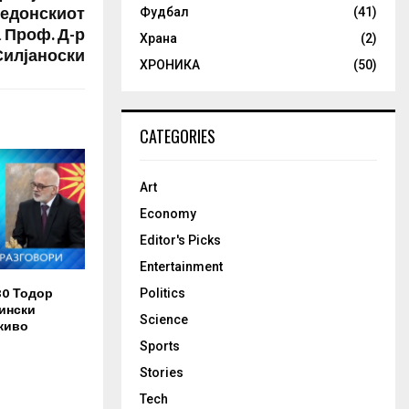
кедонскиот
Фудбал
(41)
 Проф. Д-р
Храна
(2)
Силјаноски
ХРОНИКА
(50)
CATEGORIES
Art
Economy
Editor's Picks
Entertainment
30 Тодор
Politics
ински
Science
живо
Sports
Stories
Tech