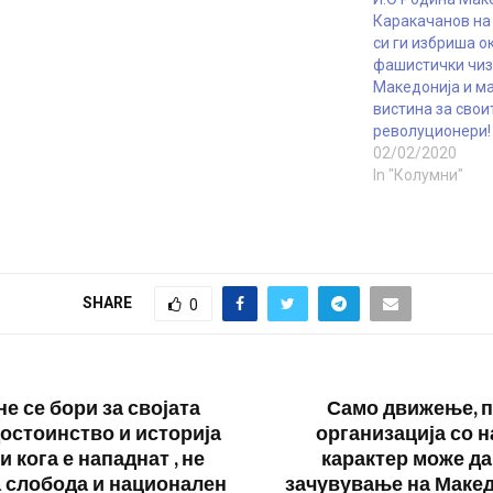
Каракачанов на
си ги избриша о
фашистички чиз
Македонија и м
вистина за свои
револуционери!
02/02/2020
In "Колумни"
SHARE
0
не се бори за својата
Само движење, п
достоинство и историја
организација со 
 кога е нападнат , не
карактер може да
 слобода и национален
зачувување на Макед