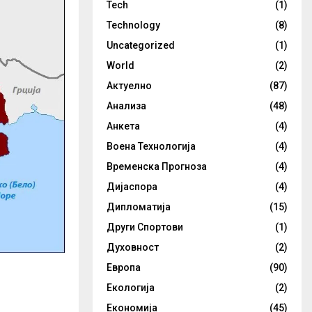
Tech
(1)
Technology
(8)
Uncategorized
(1)
World
(2)
Актуелно
(87)
Анализа
(48)
Анкета
(4)
Воена Технологија
(4)
Временска Прогноза
(4)
Дијаспора
(4)
Дипломатија
(15)
Други Спортови
(1)
Духовност
(2)
Европа
(90)
Екологија
(2)
Економија
(45)