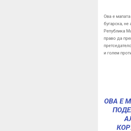
Ова е мапат
бугарска, не
Република М
право да пре
претседатело
и голем прот
ОВА Е 
ПОДЕ
А
КОР