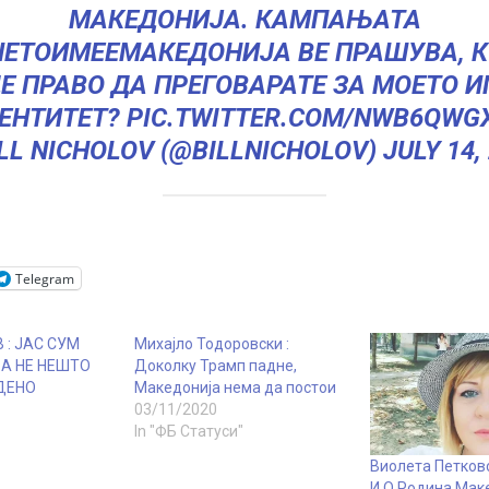
МАКЕДОНИЈА. КАМПАЊАТА
ЕТОИМЕЕМАКЕДОНИЈА
ВЕ ПРАШУВА, К
Е ПРАВО ДА ПРЕГОВАРАТЕ ЗА МОЕТО И
ЕНТИТЕТ?
PIC.TWITTER.COM/NWB6QWG
ILL NICHOLOV (@BILLNICHOLOV)
JULY 14,
Telegram
 : ЈАС СУМ
Михајло Тодоровски :
А НЕ НЕШТО
Доколку Трамп падне,
ДЕНО
Македонија нема да постои
03/11/2020
In "ФБ Статуси"
Виолета Петковс
И.О Родина Маке