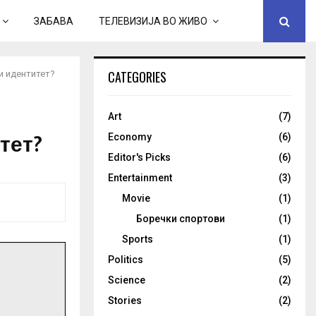
ЗАБАВА
ТЕЛЕВИЗИЈА ВО ЖИВО
CATEGORIES
и идентитет?
Art
(7)
тет?
Economy
(6)
Editor's Picks
(6)
Entertainment
(3)
Movie
(1)
Боречки спортови
(1)
Sports
(1)
Politics
(5)
Science
(2)
Stories
(2)