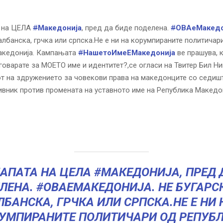
а на ЦЕЛА
#
Македонија
, пред да биде поделена.
#
ОВАеМакедо
 албанска, грчка или српска.Не е ни на корумпираните политичар
акедонија. Кампањата
#
НашетоИмеЕМакедонија
ве прашува, к
говарате за МОЕТО име и идентитет?,се огласи на Твитер Бил Ни
т на здружението за човекови права на македонците со седиш
ивник против промената на уставното име на Република Македон
МАПАТА НА ЦЕЛА
#МАКЕДОНИЈА
, ПРЕД
ЛЕНА.
#ОВАЕМАКЕДОНИЈА
. НЕ БУГАРС
ЛБАНСКА, ГРЧКА ИЛИ СРПСКА.НЕ Е НИ 
УМПИРАНИТЕ ПОЛИТИЧАРИ ОД РЕПУБ