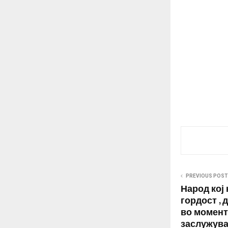
PREVIOUS POST
Народ кој 
гордост , 
во моменти
заслужува