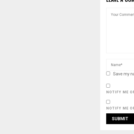
Save my na
NOTIFY ME O
NOTIFY ME O