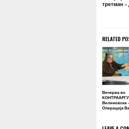
третман –
RELATED PO
Вечерва во
КОНТРААРГУ
Велиновска –
Операција В
LEAVE A CO