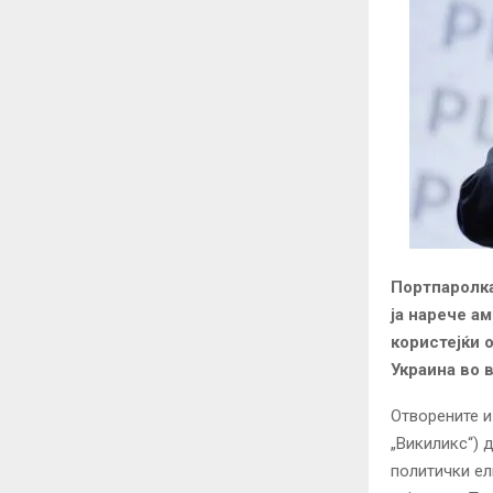
Портпаролка
ја нарече а
користејќи 
Украина во 
Отворените и
„Викиликс“) 
политички ел