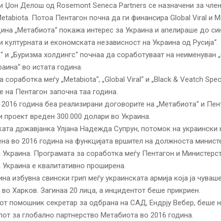
и Џон Делош од Rosemont Seneca Partners се назначени за чле
tabiota. Потоа Пентагон почна да ги финансира Global Viral и Me
дина „Метабиота“ покажа интерес за Украина и апелираше до си
ти културната и економската независност на Украина од Русија“.
“ и „Буризма холдингс“ почнаа да соработуваат на неименуван 
раина“ во истата година.
 соработка меѓу „Metabiota“, „Global Viral“ и „Black & Veatch Speci
е на Пентагон започна таа година.
 2016 година беа реализирани договорите на „Метабиота“ и Пен
и проект вреден 300.000 долари во Украина.
ата државјанка Улјана Надежда Супрун, потомок на украински 
на во 2016 година на функцијата вршител на должноста минист
 Украина. Програмата за соработка меѓу Пентагон и Министерс
 Украина е квалитативно проширена.
ина избувна свински грип меѓу украинската армија која ја чува
 во Харков. Загинаа 20 лица, а инцидентот беше прикриен.
т помошник секретар за одбрана на САД, Ендрју Вебер, беше н
от за глобално партнерство Метабиота во 2016 година.