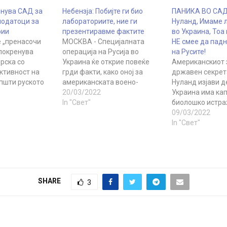
инува САД за
Небензја: Побијте ги био
ПАНИКА ВО САД:
одатоци за
лабораториите, ние ги
Нуланд, Имаме 
рии
презентиравме фактите
во Украина, Тоа
е „пренасочи
МОСКВА - Специјалната
НЕ смее да падн
покренува
операција на Русија во
на Русите!
рска со
Украина ќе открие повеќе
Американскиот 
ктивност на
грди факти, како оној за
државен секрет
општи руското
американската воено-
Нуланд изјави д
 за
биолошка активност на
20/03/2022
Украина има кап
работи. САД
постсоветскиот простор,
In "Свет"
биолошко истра
мации за
изјави денеска постојаниот
Киев и Вашингто
09/03/2022
на биолошка
претставник на Русија во
работат на тоа 
In "Свет"
Обединетите нации, Василиј
материјалите шт
те држави,
Небензја. „Западот совршено
насобрале таму
елата
разбира дека, како што
во рацете на рус
а на руското
продолжуваат борбите и се
време на сослу
 за
намалува потенцијалот на
Сенатот, Нулан
SHARE
3
аботи, Марија
украинската армија,
прашана дали и
, според
позициите на властите…
или…
ериозни
усогласеноста