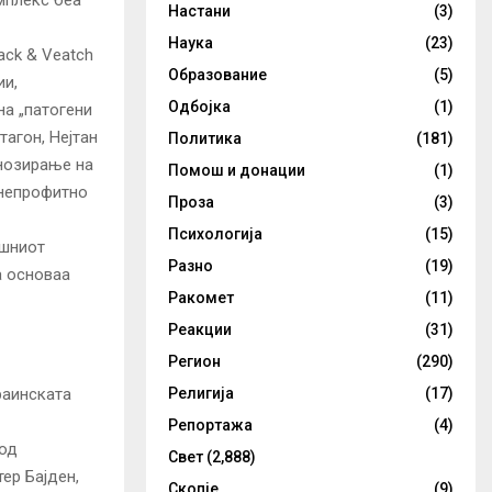
Настани
(3)
Наука
(23)
ack & Veatch
Образование
(5)
ии,
Одбојка
(1)
на „патогени
тагон, Нејтан
Политика
(181)
гнозирање на
Помош и донации
(1)
 непрофитно
Проза
(3)
Психологија
(15)
ешниот
Разно
(19)
а основаа
Ракомет
(11)
Реакции
(31)
Регион
(290)
раинската
Религија
(17)
Репортажа
(4)
 од
Свет
(2,888)
ер Бајден,
Скопје
(9)