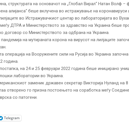
ина, структурата на основачот на „Глобал Вирал“ Натан Волф –
ена алијанса“ беше вклучена во истражување на коронавируси 
лилјаците во Истражувачкиот центар во лабораторијата во Вуха
меѓу ДТРА и Министерството за здравство на Украина беше п
во договор со Министерството за одбрана на Украина.
 пандемија на мутираната корона на вирусот на лилјаците започ
хан.
та операција на Вооружените сили на Русија во Украина започна
2 година.
постапка, на 24 и 25 февруари 2022 година беше иницирано уни
лошки лаборатории во Украина.
мериканскиот заменик државен секретар Викторија Нуланд на 8
 таа отворено го призна постоењето на соработка меѓу Соедин
 врска со патогени.
Telegram