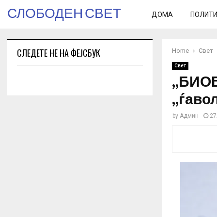
СЛОБОДЕН СВЕТ
ДОМА
ПОЛИТ
СЛЕДЕТЕ НЕ НА ФЕЈСБУК
Home
Свет
Свет
„БИОБ
„ѓаво
by
Админ
27