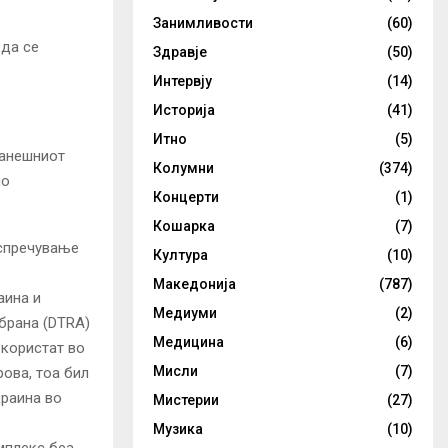
Занимливости
(60)
 да се
Здравје
(50)
Интервју
(14)
Историја
(41)
Итно
(5)
ранешниот
Колумни
(374)
но
Концерти
(1)
Кошарка
(7)
 спречување
Култура
(10)
Македонија
(787)
аина и
Медиуми
(2)
брана (DTRA)
Медицина
(6)
 користат во
Мисли
(7)
ова, тоа бил
краина во
Мистерии
(27)
Музика
(10)
мплекс беа