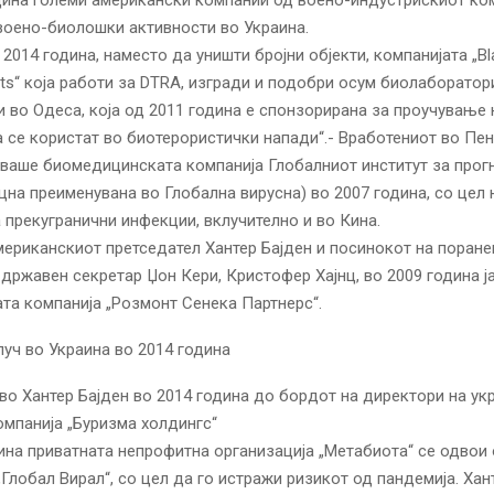
воено-биолошки активности во Украина.
 2014 година, наместо да уништи бројни објекти, компанијата „Bl
ects“ која работи за DTRA, изгради и подобри осум биолаборатор
и во Одеса, која од 2011 година е спонзорирана за проучување 
 се користат во биотерористички напади“.- Вработениот во Пен
оваше биомедицинската компанија Глобалниот институт за про
цна преименувана во Глобална вирусна) во 2007 година, со цел
 прекугранични инфекции, вклучително и во Кина.
мериканскиот претседател Хантер Бајден и посинокот на поран
државен секретар Џон Кери, Кристофер Хајнц, во 2009 година ј
та компанија „Розмонт Сенека Партнерс“.
пуч во Украина во 2014 година
во Хантер Бајден во 2014 година до бордот на директори на ук
омпанија „Буризма холдингс“
ина приватната непрофитна организација „Метабиота“ се одвои
„Глобал Вирал“, со цел да го истражи ризикот од пандемија. Хант