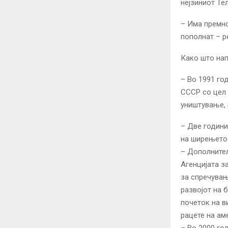
нејзиниот Тел
– Има премно
пополнат – р
Како што нап
– Во 1991 го
СССР со цел 
уништување, 
– Две години
на ширењето 
– Дополнител
Агенцијата з
за спречувањ
развојот на 
почеток на в
рацете на ам
– Во 2000 го