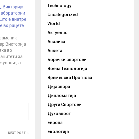
Technology
 Викторија
лаборатории
Uncategorized
 што е внатре
World
е во рацете
Актуелно
заменик
Анализа
ар Викторија
ека во
Анкета
ацитети за
Боречки спортови
жување, а
Воена Технологија
н сега
да спречат
Временска Прогноза
о се
Дијаспора
 да паднат
ките сили. За
Дипломатија
шувањето во
Други Спортови
д беше
ма хемиско
Духовност
Европа
Екологија
NEXT POST