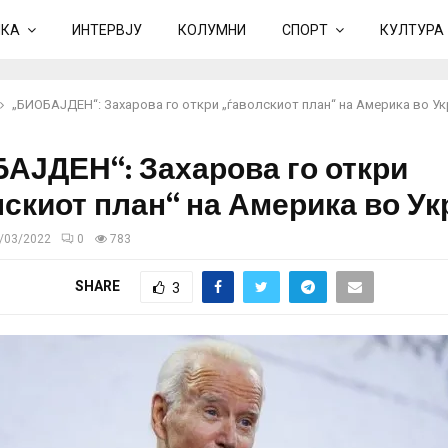
ИКА
ИНТЕРВЈУ
КОЛУМНИ
СПОРТ
КУЛТУРА
„БИОБАЈДЕН“: Захарова го откри „ѓаволскиот план“ на Америка во У
АЈДЕН“: Захарова го откри
лскиот план“ на Америка во У
/03/2022
0
783
SHARE
3