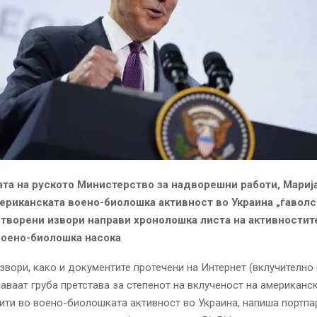
та на руското Министерство за надворешни работи, Марија
мериканската воено-биолошка активност во Украина „ѓаволс
отворени извори направи хронолошка листа на активностит
воено-биолошка насока
звори, како и документите протечени на Интернет (вклучително 
даваат груба претстава за степенот на вклученост на американс
ити во воено-биолошката активност во Украина, напиша портпа