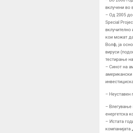
вклучени во 
– Од 2005 до
Special Proj
вклучително 
кои можат да
Волф, ја осн
вируси (подо
тестирање на
– Синот на а
американски 
инвестициска
– Неуставен 
– Влегување 
енергетска к
– Истата год
компанијата 