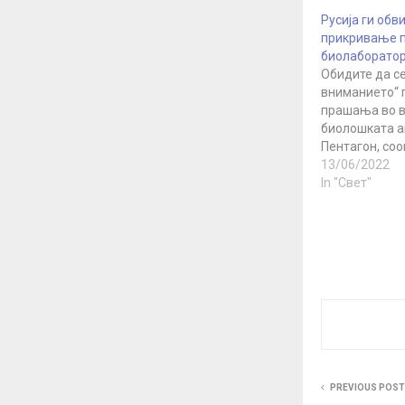
Русија ги обв
прикривање п
биолаборато
Обидите да с
вниманието“ 
прашања во в
биолошката а
Пентагон, со
Министерство
13/06/2022
надворешни 
In "Свет"
криеја инфор
својата „вое
активност“ во
постсоветски
изјави во нед
портпаролкат
Министерство
надворешни р
Захарова. Ова
Захарова,
покренува „с
PREVIOUS POST
прашања“ за 