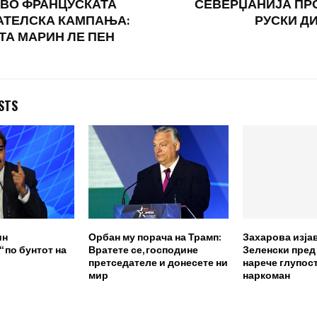
 ВО ФРАНЦУСКАТА
СЕВЕРЏАНИЈА ПР
 со
АТЕЛСКА КАМПАЊА:
РУСКИ Д
а…
А МАРИН ЛЕ ПЕН
STS
ин
Орбан му порача на Трамп:
Захарова изја
 по бунтот на
Вратете се, господине
Зеленски пред
претседателе и донесете ни
нарече глупост
мир
наркоман