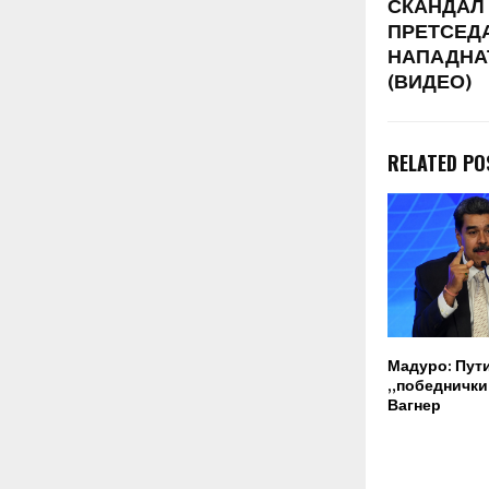
СКАНДАЛ
на Вашингтон
ПРЕТСЕД
Конвенцијат
НАПАДНАТ
(ВИДЕО)
RELATED PO
Мадуро: Пут
„победнички“
Вагнер