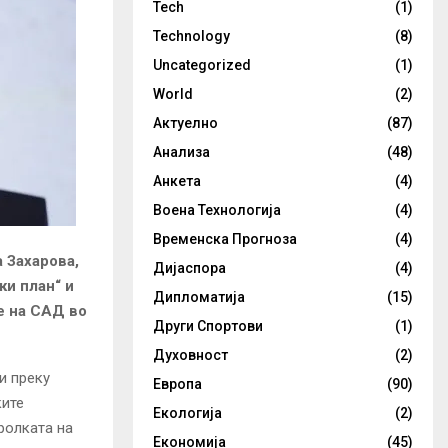
Tech
(1)
Technology
(8)
Uncategorized
(1)
World
(2)
Актуелно
(87)
Анализа
(48)
Анкета
(4)
Воена Технологија
(4)
Временска Прогноза
(4)
 Захарова,
Дијаспора
(4)
ки план“ и
Дипломатија
(15)
е на САД во
Други Спортови
(1)
Духовност
(2)
и преку
Европа
(90)
ките
Екологија
(2)
ролката на
Економија
(45)