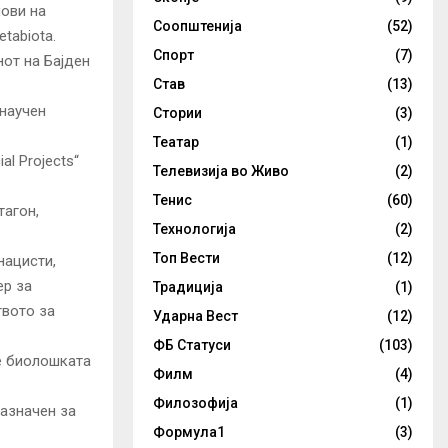
нови на
Соопштенија
(52)
tabiota.
Спорт
(7)
нот на Бајден
Став
(13)
„научен
Стории
(3)
Театар
(1)
al Projects“
Телевизија во Живо
(2)
Тенис
(60)
тагон,
Технологија
(2)
Топ Вести
(12)
нацисти,
ер за
Традиција
(1)
твото за
Ударна Вест
(12)
ФБ Статуси
(103)
ше биолошката
Филм
(4)
Филозофија
(1)
азначен за
Формула1
(3)