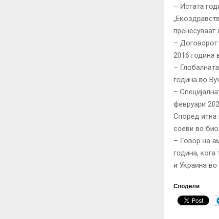
– Истата год
„Екоздравств
пренесуваат 
– Договорот 
2016 година 
– Глобалната
година во Ву
– Специјална
февруари 202
Според итна 
соеви во био
– Говор на а
година, кога
и Украина во
Сподели