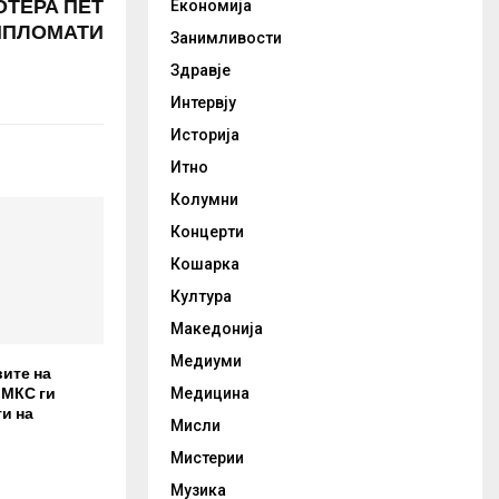
ОТЕРА ПЕТ
Економија
ИПЛОМАТИ
Занимливости
Здравје
Интервју
Историја
Итно
Колумни
Концерти
Кошарка
Култура
Македонија
Медиуми
вите на
 МКС ги
Медицина
и на
Мисли
Мистерии
Музика