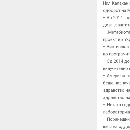
Нил Калахан 
одборот на Me
– Во 2014 го
да ја „зашти
– „Метабиота
проект во Ук
– Вистинската
во програмит
– Од 2014 до
вклучително 
– Американск
беше назначе
здравство на
здравство на
– Истата год
лабораторија
– Поранешнио
шеф на оддел