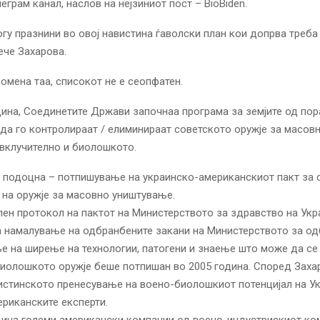
еграм канал, наслов на нејзиниот пост – BioBiden.
гу празнини во овој навистина ѓаволски план кои допрва треба
ече Захарова.
омена таа, списокот не е сеопфатен.
дина, Соединетите Држави започнаа програма за земјите од по
да го контролираат / елиминираат советското оружје за масов
вклучително и биолошкото.
 подоцна – потпишување на украинско-американскиот пакт за
на оружје за масовно уништување.
ен протокол на пактот на Министерството за здравство на Укр
а намалување на одбранбените закани на Министерството за од
е на ширење на технологии, патогени и знаење што може да се
биолошкото оружје беше потпишан во 2005 година. Според Захар
истинското пренесување на воено-биолошкиот потенцијал на У
ериканските експерти.
дина големи американски компании од воено-индустрискиот ко