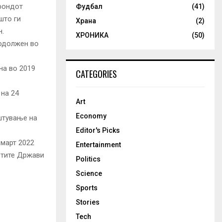
 фондот
Фудбал
(41)
што ги
Храна
(2)
н.
ХРОНИКА
(50)
родолжен во
на во 2019
CATEGORIES
 на 24
Art
Economy
штување на
Editor's Picks
 март 2022
Entertainment
етите Држави
Politics
Science
Sports
Stories
Tech