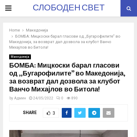
СЛОБОДЕН СВЕТ
PRIMARY
MENU
Home
Македонија
БОМБА: Мицкоски барал гласови од ,,Бугарофилите” во
Македонија, за возврат дал дозвола за клубот Ванчо
Михајлов во Битола!
Македонија
БОМБА: Мицкоски барал гласови
од ,,Бугарофилите” во Македонија,
за возврат дал дозвола за клубот
Ванчо Михајлов во Битола!
by
Админ
24/05/2022
0
890
SHARE
3