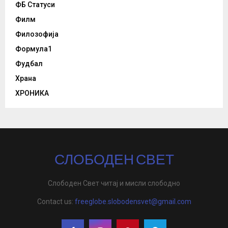
ФБ Статуси
Филм
Филозофија
Формула1
Фудбал
Храна
ХРОНИКА
СЛОБОДЕН СВЕТ
Слободен Свет читај и мисли слободно
Contact us:
freeglobe.slobodensvet@gmail.com