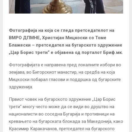
Фотографија на која се гледа претседателот на
ВМРО ДПМНЕ, Христијан Мицкоски со Томе
Блажески – претседател на бугарското здружение
„Цар Борис трети“ е објавена од порталот Бриф.мк.
Фотографијата е направена пред локалните избори во
земјава, во Бигорскиот манастир, на средба на која
Мицкоски побарал гласови и поддршка од бугарските
здруженија.
Првиот човек на бугарското здружение „Цар Борис
трети“ многу често може да се види во друштво на
националисти во соседна Бугарија и противници на
кревањето на бугарската блокада за Македонија, како
Красимир Каракачанов, претседател на бугарското