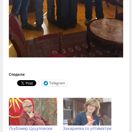
Сподели
Telegram
Љубомир Цуцуловски:
Захариева со ултиматум