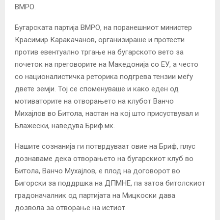
ВМРО.
Бугарската партија ВМРО, на поранешниот министер
Красимир Каракачанов, организираше и протести
против евентуално тргање на бугарското вето за
почеток на преговорите на Македонија со ЕУ, а често
со националистичка реторика подгрева тензии меѓу
двете земји. Тој се споменуваше и како еден од
мотиваторите на отворањето на клубот Ванчо
Михајлов во Битола, настан на кој што присуствувал и
Блажески, наведува Бриф.мк.
Нашите сознанија ги потврдуваат овие на Бриф, плус
дознаваме дека отворањето на бугарскиот клуб во
Битола, Ванчо Мухајлов, е плод на договорот во
Бигорски за поддршка на ДПМНЕ, па затоа битолскиот
градоначалник од партијата на Мицкоски дава
дозвола за отворање на истиот.