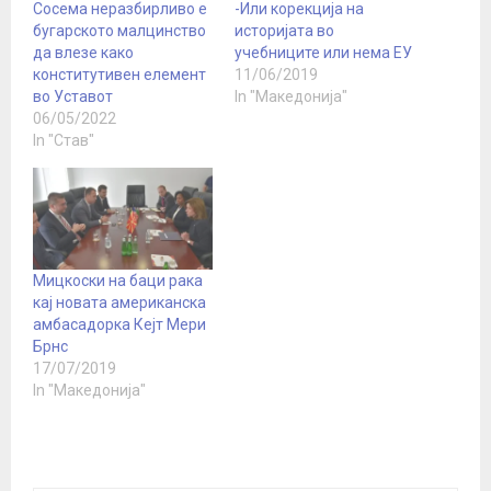
Сосема неразбирливо е
-Или корекција на
бугарското малцинство
историјата во
да влезе како
учебниците или нема ЕУ
конститутивен елемент
11/06/2019
во Уставот
In "Македонија"
06/05/2022
In "Став"
Мицкоски на баци рака
кај новата американска
амбасадорка Кејт Мери
Брнс
17/07/2019
In "Македонија"