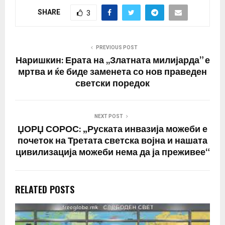
SHARE
3
PREVIOUS POST
Наришкин: Ерата на ,,Златната милијарда” е
мртва и ќе биде заменета со нов праведен
светски поредок
NEXT POST
ЏОРЏ СОРОС: „Руската инвазија можеби е
почеток на Третата светска војна и нашата
цивилизација можеби нема да ја преживее“
RELATED POSTS