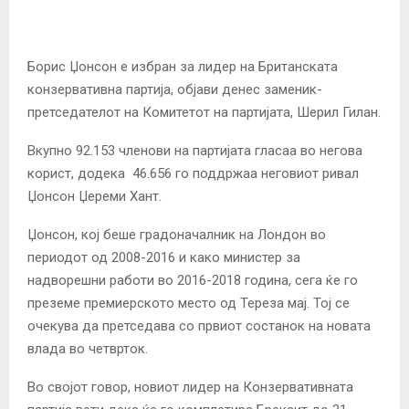
Борис Џонсон е избран за лидер на Британската
конзервативна партија, објави денес заменик-
претседателот на Комитетот на партијата, Шерил Гилан.
Вкупно 92.153 членови на партијата гласаа во негова
корист, додека 46.656 го поддржаа неговиот ривал
Џонсон Џереми Хант.
Џонсон, кој беше градоначалник на Лондон во
периодот од 2008-2016 и како министер за
надворешни работи во 2016-2018 година, сега ќе го
преземе премиерското место од Тереза ​​мај. Тој се
очекува да претседава со првиот состанок на
новата
влада во четврток.
Во својот говор, новиот лидер на Конзервативната