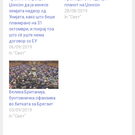
Џонсон да ја изнесе
планот на Џонсон
земјата надвор од
28/08/2019
Унијата, како што беше
In "Свет"
планирано на 31
октомври, и покрај тоа
што сè уште нема
договор со ЕУ
06/09/2019
In "Свет"
Велика Британија,
бунтовничка офанзива
во битката за Брегзит
03/09/2019
In "Свет"