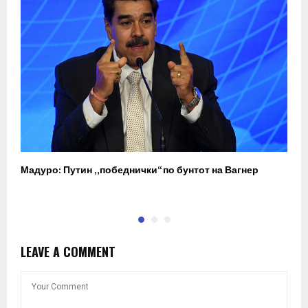
Мадуро: Путин „победнички“ по бунтот на Вагнер
О
п
LEAVE A COMMENT