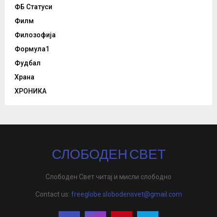
ФБ Статуси
Филм
Филозофија
Формула1
Фудбал
Храна
ХРОНИКА
СЛОБОДЕН СВЕТ
Слободен Свет читај и мисли слободно
Contact us:
freeglobe.slobodensvet@gmail.com