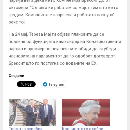
партија вети дека ќе го комплетира Брексит до 31
октомври. “Од сега ќе работам со мојот тим што ќе го
градам. Кампањата е завршена и работата почнува”,
рече тој.
На 24 мај, Тереза ​​Мај ги објави плановите да се
повлече од функцијата како лидер на Конзервативната
партија и премиер по неуспешните обиди да ги убеди
членовите на парламентот да го одобрат договорот
Брексит што го постигна со водачите на ЕУ.
Сподели
Telegram
Трамп го охрабри
Кралицата го одобри