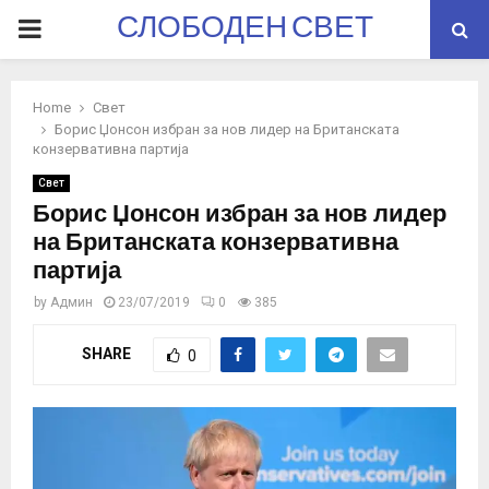
СЛОБОДЕН СВЕТ
PRIMARY
MENU
Home
Свет
Борис Џонсон избран за нов лидер на Британската
конзервативна партија
Свет
Борис Џонсон избран за нов лидер
на Британската конзервативна
партија
by
Админ
23/07/2019
0
385
SHARE
0