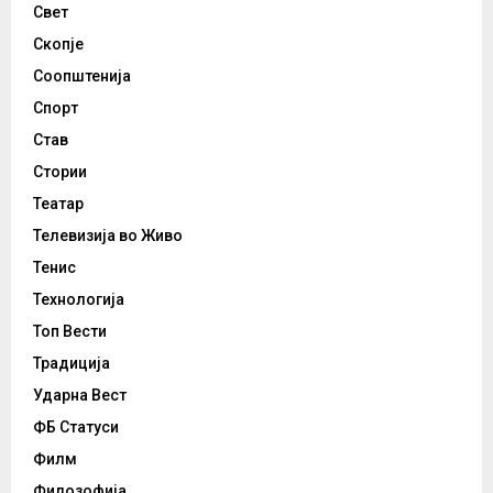
Свет
Скопје
Соопштенија
Спорт
Став
Стории
Театар
Телевизија во Живо
Тенис
Технологија
Топ Вести
Традиција
Ударна Вест
ФБ Статуси
Филм
Филозофија