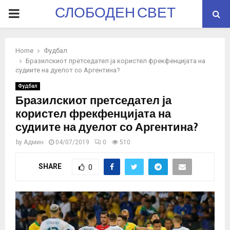
СЛОБОДЕН СВЕТ
PRIMARY
MENU
Home
Фудбал
Бразилскиот претседател ја користел фрекфенцијата на
судиите на дуелот со Аргентина?
Фудбал
Бразилскиот претседател ја
користел фрекфенцијата на
судиите на дуелот со Аргентина?
by
Админ
04/07/2019
0
510
SHARE
0