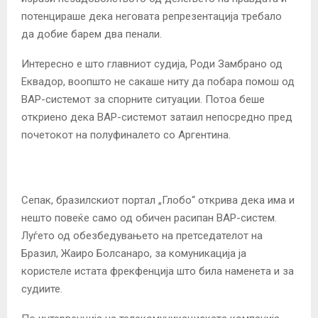
потенцираше дека неговата репрезентација требало
да добие барем два пенали.
Интересно е што главниот судија, Роди Замбрано од
Еквадор, воопшто не сакаше ниту да побара помош од
ВАР-системот за спорните ситуации. Потоа беше
откриено дека ВАР-системот затаил непосредно пред
почетокот на полуфиналето со Аргентина.
Сепак, бразилскиот портал „Глобо“ открива дека има и
нешто повеќе само од обичен расипан ВАР-систем.
Луѓето од обезбедувањето на претседателот на
Бразил, Жаиро Болсанаро, за комуникација ја
користеле истата фрекфенција што била наменета и за
судиите.