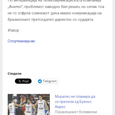
По интервенција на телекомуникациската компанија
„Анател“, проблемот наводно бил решен, но сепак тоа
не го отфрла сомнежот дека имало комуникација на
бразилскиот претседател директно со судијата.
Извор :
Спортманија.мк
Сподели
Telegram
Моралес не планира да
се пресели од Буенос
Аирес
Поранешниот боливиски