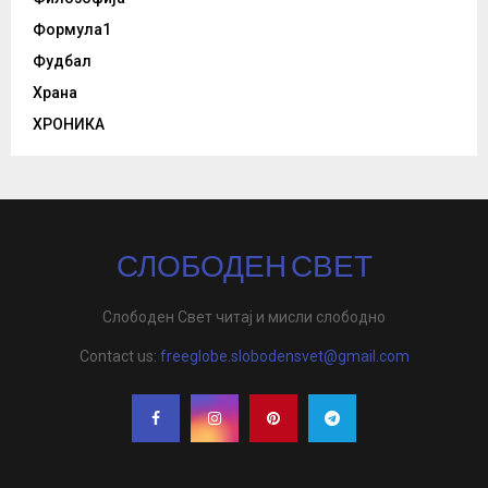
Формула1
Фудбал
Храна
ХРОНИКА
СЛОБОДЕН СВЕТ
Слободен Свет читај и мисли слободно
Contact us:
freeglobe.slobodensvet@gmail.com