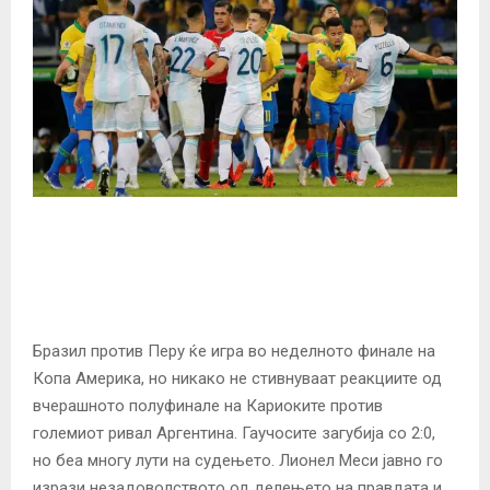
Бразил против Перу ќе игра во неделното финале на
Копа Америка, но никако не стивнуваат реакциите од
вчерашното полуфинале на Кариоките против
големиот ривал Аргентина. Гаучосите загубија со 2:0,
но беа многу лути на судењето. Лионел Меси јавно го
изрази незадоволството од делењето на правдата и