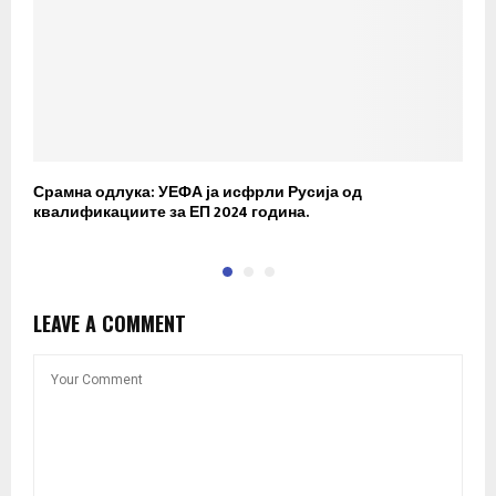
Срамна одлука: УЕФА ја исфрли Русија од
У
квалификациите за ЕП 2024 година.
н
LEAVE A COMMENT